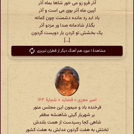
آذر فرو زو می خور شاها بماه آذر
آیین ماه آذر بوی می است و آذر
باد ابد رد مانده دشمنت چون کمانه
بگذار شادمانه صدا ور مزدو آذر
یک بخشش تو کردن بار دویست گردون
[...]
مشاهدهٔ ۱ مورد هم آهنگ دیگر از قطران تبریزی
امیر معزی » قصاید » شمارهٔ ۱۶۳
فرخنده باد و میمون این مجلس منور
بر شهریار گیتی شاهنشه مظفر
شاهی کجا رسیدست از همت بلندش
تختش به هفت گردون عدلش به هفت کشور