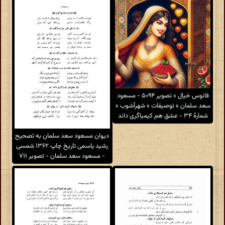
فانوس خیال » تصویر ۵۰۹۴ - مسعود
سعد سلمان » توصیفات » شهرآشوب »
شمارهٔ ۳۴ - عشق هم کیمیاگری داند
دیوان مسعود سعد سلمان به تصحیح
رشید یاسمی تاریخ چاپ ۱۳۶۲ شمسی
- مسعود سعد سلمان - تصویر ۷۱۱