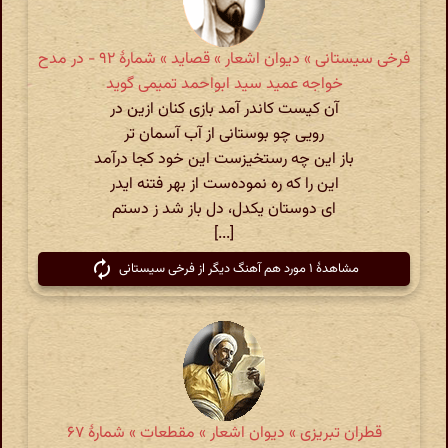
فرخی سیستانی » دیوان اشعار » قصاید » شمارهٔ ۹۲ - در مدح
خواجه عمید سید ابواحمد تمیمی گوید
آن کیست کاندر آمد بازی کنان ازین در
رویی چو بوستانی از آب آسمان تر
باز این چه رستخیز‌ست این خود کجا درآمد
این را که ره نموده‌ست از بهر فتنه ایدر
ای دوستان یکدل‌، دل باز شد ز دستم
[...]
مشاهدهٔ ۱ مورد هم آهنگ دیگر از فرخی سیستانی
قطران تبریزی » دیوان اشعار » مقطعات » شمارهٔ ۶۷