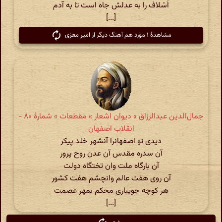
اَسْلاف را به عدلش جاه است تا به آدم
[...]
مشاهدهٔ ۱ مورد هم آهنگ دیگر از امیر معزی
جمال‌الدین عبدالرزاق » دیوان اشعار » مقطعات » شمارهٔ ۸۰ -
انقلاب اصفهان
دیدی تو اصفهانرا آنشهر خلد پیکر
آن سدره مقدس آن عدن روح پرور
آن بارگاه ملت وان تختگاه دولت
آن روی هفت عالم وانچشم هفت کشور
هر کوچه جویباری محکم بمهر عصمت
[...]