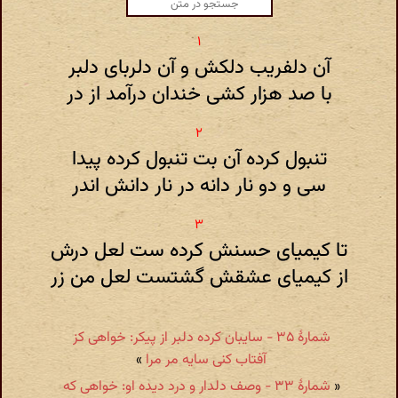
آن دلفریب دلکش و آن دلربای دلبر
با صد هزار کشی خندان درآمد از در
تنبول کرده آن بت تنبول کرده پیدا
سی و دو نار دانه در نار دانش اندر
تا کیمیای حسنش کرده ست لعل درش
از کیمیای عشقش گشتست لعل من زر
شمارهٔ ۳۵ - سایبان کرده دلبر از پیکر: خواهی کز
آفتاب کنی سایه مر مرا
»
«
شمارهٔ ۳۳ - وصف دلدار و درد دیده او: خواهی که