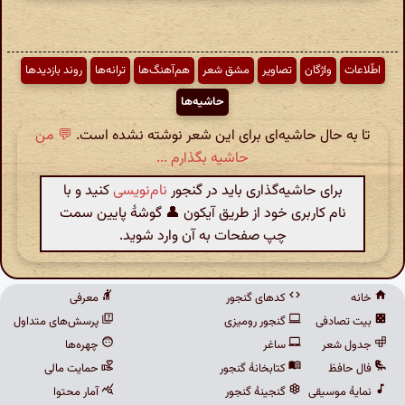
اطّلاعات
واژگان
تصاویر
مشق شعر
هم‌آهنگ‌ها
ترانه‌ها
روند بازدیدها
حاشیه‌ها
تا به حال حاشیه‌ای برای این شعر نوشته نشده است.
💬 من
حاشیه بگذارم ...
برای حاشیه‌گذاری باید در گنجور
نام‌نویسی
کنید و با
نام کاربری خود از طریق آیکون 👤 گوشهٔ پایین سمت
چپ صفحات به آن وارد شوید.
خانه
کدهای گنجور
معرفی
بیت تصادفی
گنجور رومیزی
پرسش‌های متداول
جدول شعر
ساغر
چهره‌ها
فال حافظ
کتابخانهٔ گنجور
حمایت مالی
نمایهٔ موسیقی
گنجینهٔ گنجور
آمار محتوا