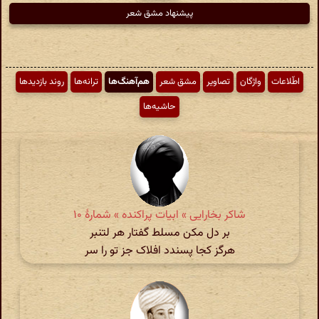
پیشنهاد مشق شعر
اطّلاعات
واژگان
تصاویر
مشق شعر
هم‌آهنگ‌ها
ترانه‌ها
روند بازدیدها
حاشیه‌ها
شاکر بخارایی » ابیات پراکنده » شمارهٔ ۱۰
بر دل مکن مسلط گفتار هر لتنبر
هرگز کجا پسندد افلاک جز تو را سر