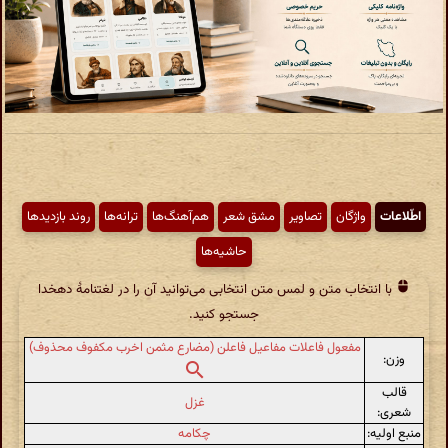
اطّلاعات
واژگان
تصاویر
مشق شعر
هم‌آهنگ‌ها
ترانه‌ها
روند بازدیدها
حاشیه‌ها
با انتخاب متن و لمس متن انتخابی می‌توانید آن را در لغتنامهٔ دهخدا
جستجو کنید.
مفعول فاعلات مفاعیل فاعلن (مضارع مثمن اخرب مکفوف محذوف)
وزن:
قالب
غزل
شعری:
منبع اولیه:
چکامه