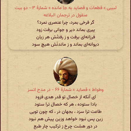
لبیبی » قطعات و قصاید به جا مانده » شمارهٔ ۳ - دو بیت
منقول در ترجمان البلاغه
گر فرخی بمرد، چرا عنصری نمرد؟
پیری بماند دیر و جوانی برفت زود
فرزانه‌ای برفت و ز رفتنْش هر زیان
دیوانه‌ای بماند و ز ماندنْش هیچ سود
وطواط » قصاید » شمارهٔ ۶۶ - در مدح اتسز
ای آنکه از خصال تو قدر هدی فزود
بادا ستوده ، هر که خصال ترا ستود
طاعت ترا سزد ، بجهان در ، که چون تویی
زین پس نبود خواهد وزین پیش هم نبود
در دور هشت چرخ ز ترکیب چار طبع