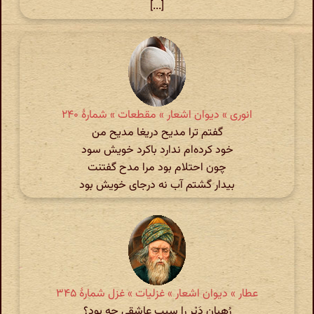
[...]
انوری » دیوان اشعار » مقطعات » شمارهٔ ۲۴۰
گفتم ترا مدیح دریغا مدیح من
خود کرده‌ام ندارد باکرد خویش سود
چون احتلام بود مرا مدح گفتنت
بیدار گشتم آب نه درجای خویش بود
عطار » دیوان اشعار » غزلیات » غزل شمارهٔ ۳۴۵
رُهبان دَیْر را سببِ عاشقی چه بود؟