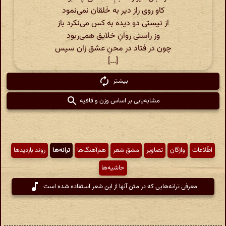
کاو روی راز دیر به خَلقان نمی‌نمود
از نیستی دو دیده به کس می‌نکرد باز
وز راستی روانِ خلایق همی‌ربود
چون در فتاد در محنِ عشق زان سپس
[...]
بیشتر
مشابه‌یابی بر اساس وزن و قافیه
اطّلاعات
واژگان
تصاویر
مشق شعر
هم‌آهنگ‌ها
ترانه‌ها
روند بازدیدها
حاشیه‌ها
معرفی ترانه‌هایی که در متن آنها از این شعر استفاده شده است