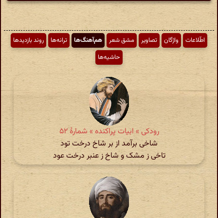
اطّلاعات
واژگان
تصاویر
مشق شعر
هم‌آهنگ‌ها
ترانه‌ها
روند بازدیدها
حاشیه‌ها
رودکی » ابیات پراکنده » شمارهٔ ۵۲
شاخی برآمد از بر شاخ درخت تود
تاخی ز مشک و شاخ ز عنبر درخت عود