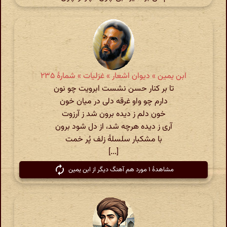
ابن یمین » دیوان اشعار » غزلیات » شمارهٔ ۲۳۵
تا بر کنار حسن نشست ابرویت چو نون
دارم چو واو غرقه دلی در میان خون
خون دلم ز دیده برون شد ز آرزوت
آری ز دیده هرچه شد، از دل شود برون
با مشکبار سلسلهٔ زلف پُر خمت
[...]
مشاهدهٔ ۱ مورد هم آهنگ دیگر از ابن یمین