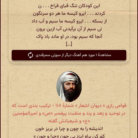
این کودکان تنگ قبای فراخ . . . ن
کردند . . . ایرو کیسه ما هر دو سرنگون
از بسکه . . . ایرو کیسه ما سیم و آب داد
نی سیم از آن برآیدنی آب ازین برون
آنجا که سیم بود، در او ماند باد پاک
[...]
مشاهدهٔ ۱ مورد هم آهنگ دیگر از سوزنی سمرقندی
قوامی رازی » دیوان اشعار » شمارهٔ ۱۱۸ - ترکیب بندی است که
در توحید و زهد و پند و منقبت پیغمبر «ص» و امیرالمؤمنین
«ع» و شیعیانش گفته
اندیشه را به چون و چرا در بریز خون
کم کن براه ایزد بی چون «چرا و چون »