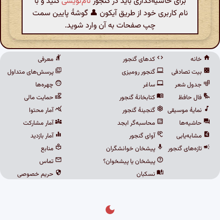
برای حاشیه‌گذاری باید در گنجور
نام‌نویسی
کنید و با
نام کاربری خود از طریق آیکون 👤 گوشهٔ پایین سمت
چپ صفحات به آن وارد شوید.
خانه
کدهای گنجور
معرفی
بیت تصادفی
گنجور رومیزی
پرسش‌های متداول
جدول شعر
ساغر
چهره‌ها
فال حافظ
کتابخانهٔ گنجور
حمایت مالی
نمایهٔ موسیقی
گنجینهٔ گنجور
آمار محتوا
حاشیه‌ها
محاسبه‌گر ابجد
آمار مشارکت
مشابه‌یابی
آوای گنجور
آمار بازدید
تازه‌های گنجور
پیشخان خوانشگران
منابع
پیشخان یا پیشخوان؟
تماس
نسکبان
حریم خصوصی