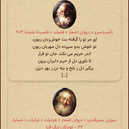
ناصرخسرو » دیوان اشعار » قصاید » قصیدهٔ شمارهٔ ۲۰۳
ای مر تو را گرفته بت خوش‌زبان زبون،
تو خوش بدو سپرده دل مهربان ربون
اندر حریم می نکند جان تو قرار
تا ناوری دل از حرم دلبران برون
برگیر دل ز بلخ و بنِه تن ز بهر دین
[...]
سوزنی سمرقندی » دیوان اشعار » هزلیات » غزلیات » شمارهٔ
۳۲ - کودکان تنگ قبا