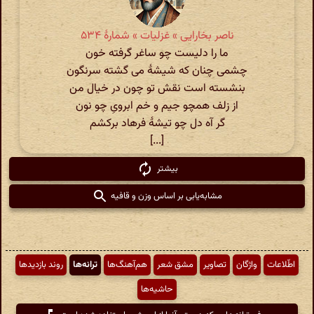
ناصر بخارایی » غزلیات » شمارهٔ ۵۳۴
ما را دلیست چو ساغر گرفته خون
چشمی چنان که شیشهٔ می گشته سرنگون
بنشسته است نقش تو چون در خیال من
از زلف همچو جیم و خم ابرویِ چو نون
گر آه دل چو تیشهٔ فرهاد برکشم
[...]
بیشتر
مشابه‌یابی بر اساس وزن و قافیه
اطّلاعات
واژگان
تصاویر
مشق شعر
هم‌آهنگ‌ها
ترانه‌ها
روند بازدیدها
حاشیه‌ها