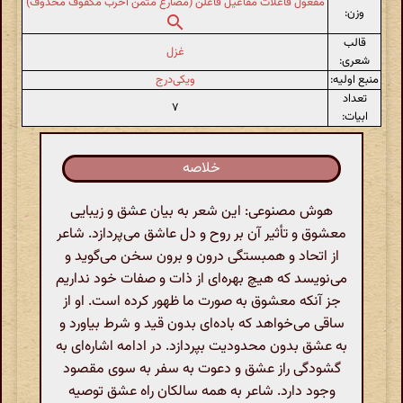
مفعول فاعلات مفاعیل فاعلن (مضارع مثمن اخرب مکفوف محذوف)
وزن:
قالب
غزل
شعری:
منبع اولیه:
ویکی‌درج
تعداد
۷
ابیات:
خلاصه
هوش مصنوعی: این شعر به بیان عشق و زیبایی
معشوق و تأثیر آن بر روح و دل عاشق می‌پردازد. شاعر
از اتحاد و همبستگی درون و برون سخن می‌گوید و
می‌نویسد که هیچ بهره‌ای از ذات و صفات خود نداریم
جز آنکه معشوق به صورت ما ظهور کرده است. او از
ساقی می‌خواهد که باده‌ای بدون قید و شرط بیاورد و
به عشق بدون محدودیت بپردازد. در ادامه اشاره‌ای به
گشودگی راز عشق و دعوت به سفر به سوی مقصود
وجود دارد. شاعر به همه سالکان راه عشق توصیه