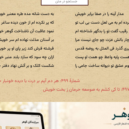
مدار آینه را در صفا برابر خویش
به دست شانه مده طره معنبر خو
رده ام به می لعل دست بی لب تو
که پر نکرده ام از خون دیده ساغ
رقیب گفت تو را بدگهر شناخته ام
نمود عاقبت آن ناشناخت گوهر خ
چار بالش عزت چو جای نیست مرا
بر آستان مذلت نهاده ام سر خوی
پری گذرد فی المثل به روضه قدس
فرشته فرش کند زیر پای او پر خو
ست پایه واعظ چو همت او پست
ازان چه سود که سازد بلند منبر 
 عشق تو دیوانه ساخت جامی را
شکست کلک و بر آتش نهاد دفتر
شمارهٔ ۴۹۹: هر دم آیم بر درت با دیده خونبار خویش