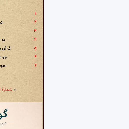
نب
به 
گر آن 
چو ه
هجوم
«
شمارهٔ ۴۹۷: تا کی کشم به صومعه حرمان ز بخت خویش