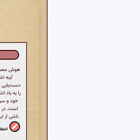
هوش مصنوعی
آینه ا
دست‌یابی ب
را به باد 
خود و سرا
است. در ن
ناشی از ای
اخطار