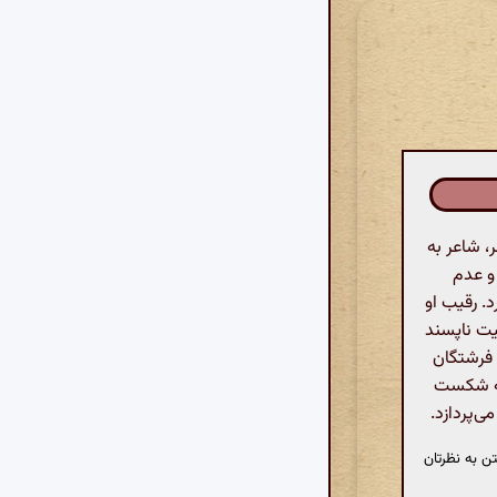
، شاعر به
و عدم
. رقیب او
یت ناپسند
 فرشتگان
 به شکست
ی‌پردازد.
ن به نظرتان