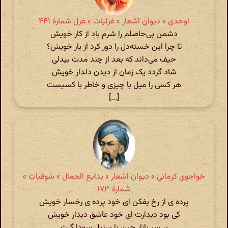
اوحدی » دیوان اشعار » غزلیات » غزل شمارهٔ ۴۴۱
دشمن بی‌حاصلم را شرم باد از کار خویش
تا چرا این خسته‌دل را دور کرد از یار خویش؟
حیف می‌داند که بعد از چند مدت بیدلی
شاد گردد یک زمان از دیدن دلدار خویش
هر کسی را میل با چیزی و خاطر با کسیست
[...]
خواجوی کرمانی » دیوان اشعار » بدایع الجمال » شوقیات »
شمارهٔ ۱۷۳
پرده ی از رخ بفکن ای خود پرده ی رخسار خویش
کی بود دیدارت ای خود عاشق دیدار خویش
بر سر بازار چین با سنبل سودا گرت