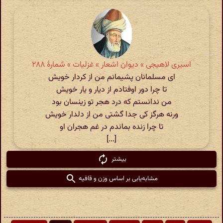
اسیری لاهیجی » دیوان اشعار » غزلیات » شمارهٔ ۲۸۸
ای مسلمانان پشیمانم من از کردار خویش
تا چرا دور اوفتادم از دیار و یار خویش
من ندانستم که درد هجر تو زینسان بود
ورنه هرگز کی جدا گشتی من از دلدار خویش
تا چرا زنده بماندم در غم هجران او
[...]
بیشتر
مشابه‌یابی بر اساس وزن و قافیه