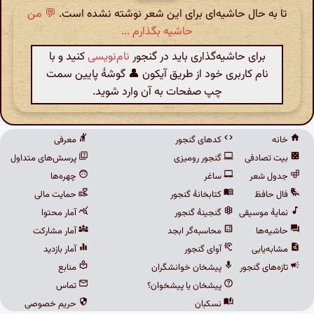
تا به حال حاشیه‌ای برای این شعر نوشته نشده است.
💬 من
حاشیه بگذارم ...
برای حاشیه‌گذاری باید در گنجور
نام‌نویسی
کنید و با
نام کاربری خود از طریق آیکون 👤 گوشهٔ پایین سمت
چپ صفحات به آن وارد شوید.
خانه
کدهای گنجور
معرفی
بیت تصادفی
گنجور رومیزی
پرسش‌های متداول
جدول شعر
ساغر
چهره‌ها
فال حافظ
کتابخانهٔ گنجور
حمایت مالی
نمایهٔ موسیقی
گنجینهٔ گنجور
آمار محتوا
حاشیه‌ها
محاسبه‌گر ابجد
آمار مشارکت
مشابه‌یابی
آوای گنجور
آمار بازدید
تازه‌های گنجور
پیشخان خوانشگران
منابع
پیشخان یا پیشخوان؟
تماس
نسکبان
حریم خصوصی