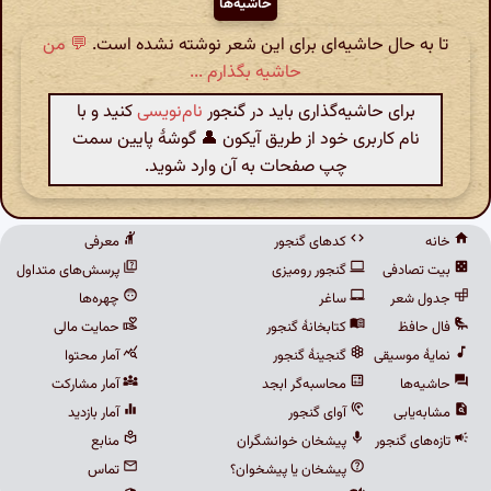
حاشیه‌ها
تا به حال حاشیه‌ای برای این شعر نوشته نشده است.
💬 من
حاشیه بگذارم ...
برای حاشیه‌گذاری باید در گنجور
نام‌نویسی
کنید و با
نام کاربری خود از طریق آیکون 👤 گوشهٔ پایین سمت
چپ صفحات به آن وارد شوید.
خانه
کدهای گنجور
معرفی
بیت تصادفی
گنجور رومیزی
پرسش‌های متداول
جدول شعر
ساغر
چهره‌ها
فال حافظ
کتابخانهٔ گنجور
حمایت مالی
نمایهٔ موسیقی
گنجینهٔ گنجور
آمار محتوا
حاشیه‌ها
محاسبه‌گر ابجد
آمار مشارکت
مشابه‌یابی
آوای گنجور
آمار بازدید
تازه‌های گنجور
پیشخان خوانشگران
منابع
پیشخان یا پیشخوان؟
تماس