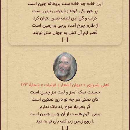
این خانه چه خانه ست پریخانه چین است
پر حور یکی غرفه ز فردوس برین است
درآب و گل این لطف تصور نتوان کرد
از طارم چرخ آمده برجی به زمین است
قصر ارم آن کش به جهان مثل نیابند
[...]
اهلی شیرازی » دیوان اشعار » غزلیات » شمارهٔ ۱۲۳
حسنت نمک آمیز و لبت نیز چنین است
کان نمکی هر چه تو داری نمکین است
گر بحر بلا موج زند باک ندارم
بیمی اگرم هست از آن چین جبین است
تا روی زمین زیر کف پای تو به دید
[...]