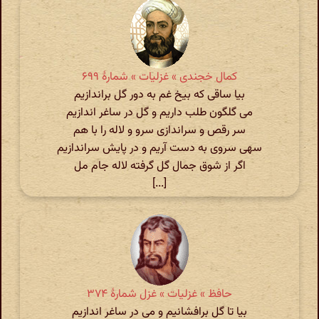
کمال خجندی » غزلیات » شمارهٔ ۶۹۹
بیا ساقی که بیخ غم به دور گل براندازیم
می گلگون طلب داریم و گل در ساغر اندازیم
سر رقص و سراندازی سرو و لاله را با هم
سهی سروی به دست آریم و در پایش سراندازیم
اگر از شوق جمال گل گرفته لاله جام مل
[...]
حافظ » غزلیات » غزل شمارهٔ ۳۷۴
بیا تا گل برافشانیم و می در ساغر اندازیم