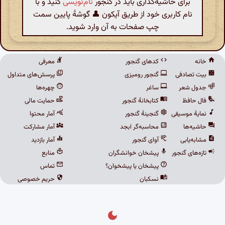
برای حاشیه‌گذاری باید در گنجور
نام‌نویسی
کنید و با
نام کاربری خود از طریق آیکون 👤 گوشهٔ پایین سمت
چپ صفحات به آن وارد شوید.
خانه
کدهای گنجور
معرفی
بیت تصادفی
گنجور رومیزی
پرسش‌های متداول
جدول شعر
ساغر
چهره‌ها
فال حافظ
کتابخانهٔ گنجور
حمایت مالی
نمایهٔ موسیقی
گنجینهٔ گنجور
آمار محتوا
حاشیه‌ها
محاسبه‌گر ابجد
آمار مشارکت
مشابه‌یابی
آوای گنجور
آمار بازدید
تازه‌های گنجور
پیشخان خوانشگران
منابع
پیشخان یا پیشخوان؟
تماس
نسکبان
حریم خصوصی