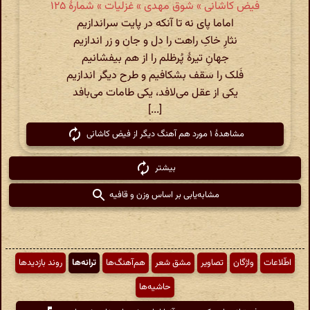
فیض کاشانی » شوق مهدی » غزلیات » شمارهٔ ۱۲۵
اماما پای نه تا آنکه در پایت سراندازیم
نثارِ خاکِ راهت را دل و جان و زر اندازیم
جهانِ تیرهٔ پُرظلم را از هم بیفشانیم
فَلک را سقف بشکافیم و طرح دیگر اندازیم
یکی از عقل می‌‏لافد، یکی طامات می‌‏بافد
[...]
مشاهدهٔ ۱ مورد هم آهنگ دیگر از فیض کاشانی
بیشتر
مشابه‌یابی بر اساس وزن و قافیه
اطّلاعات
واژگان
تصاویر
مشق شعر
هم‌آهنگ‌ها
ترانه‌ها
روند بازدیدها
حاشیه‌ها