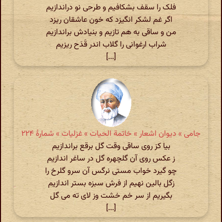
فلک را سقف بشکافیم و طرحی نو دراندازیم
اگر غم لشکر انگیزد که خون عاشقان ریزد
من و ساقی به هم تازیم و بنیادش براندازیم
شراب ارغوانی را گلاب اندر قَدَح ریزیم
[...]
جامی » دیوان اشعار » خاتمة الحیات » غزلیات » شمارهٔ ۲۲۴
بیا کز روی ساقی وقت گل برقع براندازیم
ز عکس روی آن گلچهره گل در ساغر اندازیم
چو گیرد خواب مستی نرگس آن سرو گلرخ را
زگل بالین نهیم از فرش سبزه بستر اندازیم
بگیریم از سر خم خشت وز لای ته می گل
[...]