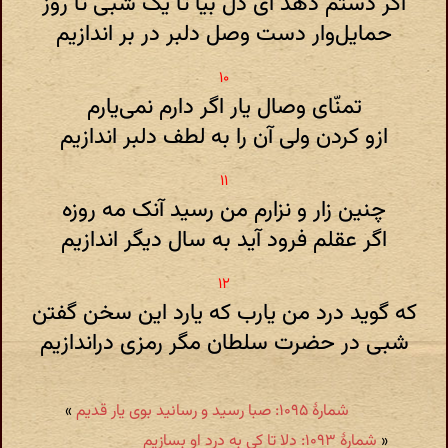
اگر دستم دهد ای دل بیا تا یک شبی تا روز
حمایل‌وار دست وصل دلبر در بر اندازیم
تمنّای وصال یار اگر دارم نمی‌یارم
ازو کردن ولی آن را به لطف دلبر اندازیم
چنین زار و نزارم من رسید آنک مه روزه
اگر عقلم فرود آید به سال دیگر اندازیم
که گوید درد من یارب که یارد این سخن گفتن
شبی در حضرت سلطان مگر رمزی دراندازیم
شمارهٔ ۱۰۹۵: صبا رسید و رسانید بوی یار قدیم
»
«
شمارهٔ ۱۰۹۳: دلا تا کی به درد او بسازیم