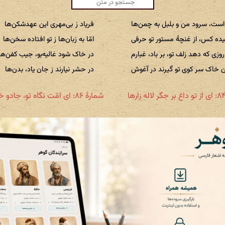
است، سرود من و بلبل به چمن‌ها
فریاد ز بی‌مهری این عهدشکن‌ها
ده کس، از غنچهٔ مستور تو حرفی
امّا به زبان‌ها ز تو افتاده سخن‌ها
روزی که دهد زلف تو، بر باد، غبارم
در خاک شود غالیه‌بو، جیب کفن‌ها
 خاک سر کوی تو گیرند در آغوش
در حشر نیارند ز جان یاد، بدن‌ها
شمارهٔ ۸۶: ای امّت نگاه تو، جادو خیال‌ها