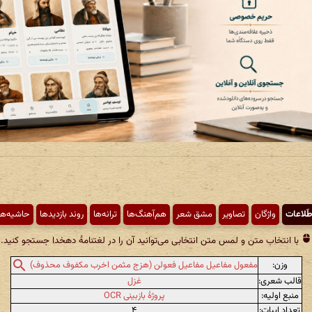
طّلاعات
واژگان
تصاویر
مشق شعر
هم‌آهنگ‌ها
ترانه‌ها
روند بازدیدها
حاشیه‌ها
با انتخاب متن و لمس متن انتخابی می‌توانید آن را در لغتنامهٔ دهخدا جستجو کنید.
وزن:
مفعول مفاعیل مفاعیل فعولن (هزج مثمن اخرب مکفوف محذوف)
قالب شعری:
غزل
منبع اولیه:
پروژهٔ بازبینی OCR
تعداد ابیات:
۴