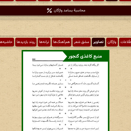
محاسبهٔ بسامد واژگان
طّلاعات
واژگان
تصاویر
مشق شعر
هم‌آهنگ‌ها
ترانه‌ها
روند بازدیدها
حاشیه‌ها
منبع کاغذی گنجور