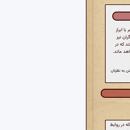
ا ابراز
ان نیز
ند که در
هد ماند.
ن به نظرتان
 در روابط