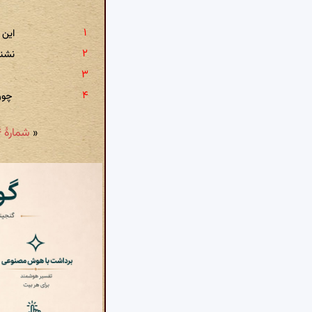
این 
نشنی
چون
«
شمارهٔ ۸۴: ای از تو داغ بر جگر لاله زارها