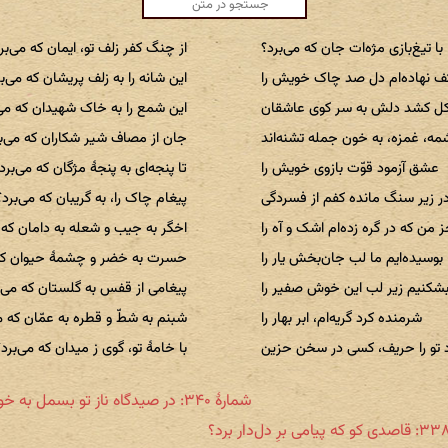
با تیغ‌بازی مژه‌ات جان که می‌برد؟
از چنگ کفر زلف تو، ایمان که می‌بر
کف نهاده‌ام دل صد چاک خویش را
این شانه را به زلف پریشان که می‌ب
 کشد دلش به سر کوی عاشقان
این شمع را به خاک شهیدان که می‌
شمه، غمزه، به خون جمله تشنه‌اند
جان از مصاف شیر شکاران که می‌ب
عشق آزمود قوّت بازوی خویش را
تا پنجه‌ای به پنجهٔ مژگان که می‌برد
ر زیر سنگ مانده کفم از فسردگی
پیغام چاک را، به گریبان که می‌برد؟
 من که در گره زده‌ام اشک و آه را
اخگر به جیب و شعله به دامان که م
بوسیده‌ایم ما لب جان‌بخش یار را
حسرت به خضر و چشمهٔ حیوان که 
بشکنیم زیر لب این خوش صفیر را
پیغامی از قفس به گلستان که می‌ب
شرمنده کرد گریه‌ام، ابر بهار را
شبنم به شطّ و قطره به عمّان که م
د تو را حریف، کسی در سخن حزین
با خامهٔ تو، گوی ز میدان که می‌برد؟
شمارهٔ ۳۴۰: در صیدگاه ناز تو بسمل به خون تپد