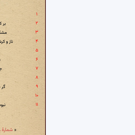
بر 
مشکل
ناز و کر
د
جز
گر 
نبو
«
شمارهٔ ۳۳۸: قاصدی کو که پیامی برِ دل‌دار برد؟