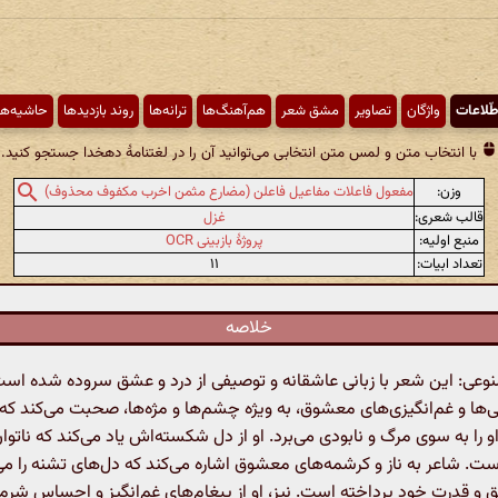
طّلاعات
واژگان
تصاویر
مشق شعر
هم‌آهنگ‌ها
ترانه‌ها
روند بازدیدها
حاشیه‌ها
با انتخاب متن و لمس متن انتخابی می‌توانید آن را در لغتنامهٔ دهخدا جستجو کنید.
وزن:
مفعول فاعلات مفاعیل فاعلن (مضارع مثمن اخرب مکفوف محذوف)
قالب شعری:
غزل
منبع اولیه:
پروژهٔ بازبینی OCR
تعداد ابیات:
۱۱
خلاصه
ی: این شعر با زبانی عاشقانه و توصیفی از درد و عشق سروده شده است.
ایی‌ها و غم‌انگیزی‌های معشوق، به ویژه چشم‌ها و مژه‌ها، صحبت می‌کند که
او را به سوی مرگ و نابودی می‌برد. او از دل شکسته‌اش یاد می‌کند که ناتوا
. شاعر به ناز و کرشمه‌های معشوق اشاره می‌کند که دل‌های تشنه را می
 و قدرت خود پرداخته است. نیز، او از پیغام‌های غم‌انگیز و احساس شرم