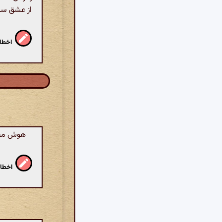
از عشق سخن
اخطار
هوش مصنو
اخطار