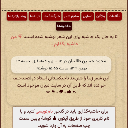
اطّلاعات
واژگان
تصاویر
مشق شعر
هم‌آهنگ‌ها
ترانه‌ها
روند بازدیدها
حاشیه‌ها
تا به حال یک حاشیه برای این شعر نوشته شده است.
💬 من
حاشیه بگذارم ...
محمد حسین طالبیان
در ‫۱۳ سال و ۶ ماه قبل، جمعه ۱۳
نوشته:
بهمن ۱۳۹۱، ساعت ۱۵:۵۵
این شعر زیبا را هنرمند تاجیکستانی استاد دولتمندخلف
خوانده اند که فایل آن در سایت تبیان موجود است
link
flag
۰
thumb_down
۰
thumb_up
reply
برای حاشیه‌گذاری باید در گنجور
نام‌نویسی
کنید و با
نام کاربری خود از طریق آیکون 👤 گوشهٔ پایین سمت
چپ صفحات به آن وارد شوید.