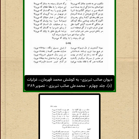
دیوان صائب تبریزی- به کوشش محمد قهرمان،، غزلیات
(د)، جلد چهارم - محمدعلی صائب تبریزی - تصویر ۳۸۹