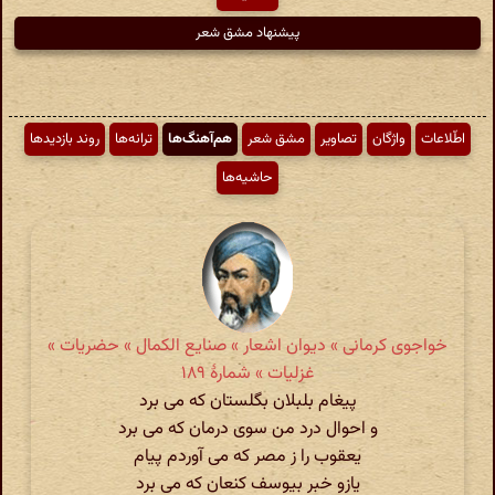
پیشنهاد مشق شعر
اطّلاعات
واژگان
تصاویر
مشق شعر
هم‌آهنگ‌ها
ترانه‌ها
روند بازدیدها
حاشیه‌ها
خواجوی کرمانی » دیوان اشعار » صنایع الکمال » حضریات »
غزلیات » شمارهٔ ۱۸۹
پیغام بلبلان بگلستان که می برد
و احوال درد من سوی درمان که می برد
یعقوب را ز مصر که می آوردم پیام
یازو خبر بیوسف کنعان که می برد