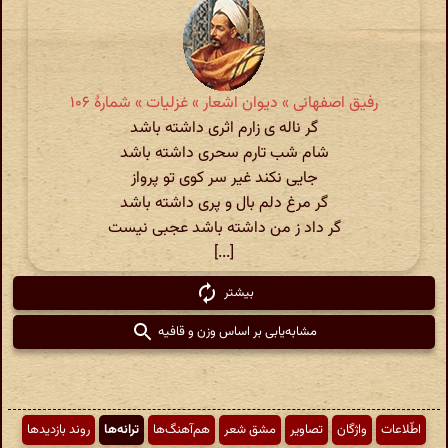
رفیق اصفهانی » دیوان اشعار » غزلیات » شمارهٔ ۱۰۶
گر ناله ی زارم اثری داشته باشد
شام شب تارم سحری داشته باشد
جایی نکند غیر سر کوی تو پرواز
گر مرغ دلم بال و پری داشته باشد
گر داد ز من داشته باشد عجبی نیست
[...]
بیشتر
مشابه‌یابی بر اساس وزن و قافیه
اطّلاعات
واژگان
تصاویر
مشق شعر
هم‌آهنگ‌ها
ترانه‌ها
روند بازدیدها