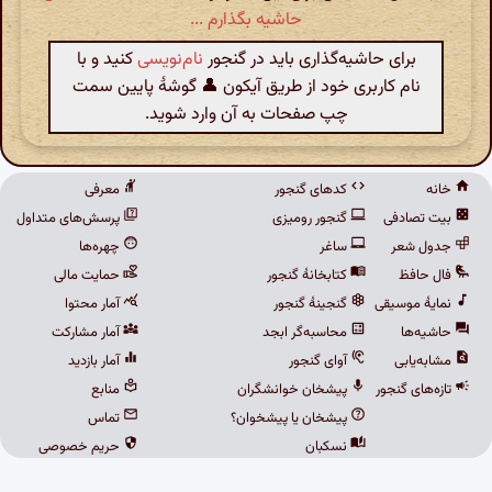
حاشیه بگذارم ...
برای حاشیه‌گذاری باید در گنجور
نام‌نویسی
کنید و با
نام کاربری خود از طریق آیکون 👤 گوشهٔ پایین سمت
چپ صفحات به آن وارد شوید.
خانه
کدهای گنجور
معرفی
بیت تصادفی
گنجور رومیزی
پرسش‌های متداول
جدول شعر
ساغر
چهره‌ها
فال حافظ
کتابخانهٔ گنجور
حمایت مالی
نمایهٔ موسیقی
گنجینهٔ گنجور
آمار محتوا
حاشیه‌ها
محاسبه‌گر ابجد
آمار مشارکت
مشابه‌یابی
آوای گنجور
آمار بازدید
تازه‌های گنجور
پیشخان خوانشگران
منابع
پیشخان یا پیشخوان؟
تماس
نسکبان
حریم خصوصی