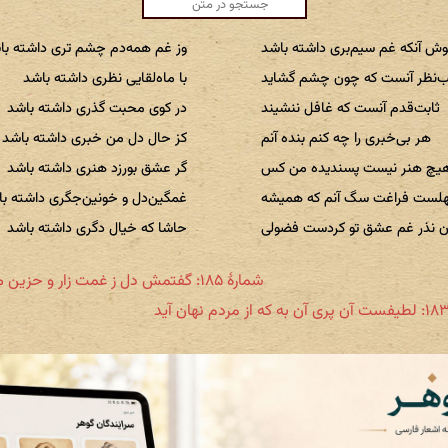
ش آنکه غم سیم‌بری داشته باشد
وز غم همه‌دم چشم تری داشته با
‌نظر آنست که چون چشم گشاید
با ماه‌لقایی نظری داشته باشد
ثابت‌قدم آنست که غافل ننشیند
در کوی محبت گذری داشته باشد
هر بی‌خبری را چه کنم بنده آنم
کز حال دل من خبری داشته باشد
هیچ هنر نیست پسندیده من کس
گر عشق بورزد هنری داشته باشد
لست فراغت سگ آنم که همیشه
غمگین‌دل و خونین‌جگری داشته ب
 نذر غم عشق تو کردست فضولی
حاشا که خیال دگری داشته باشد
شمارهٔ ۱۸۵: گفتمش دل ز غمت زار و حزین می‌باید