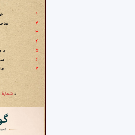
خو
صاحب
با 
سه
جان
«
شمارهٔ ۱۸۳: لطیفست آن پری آن به که از مردم نهان آید