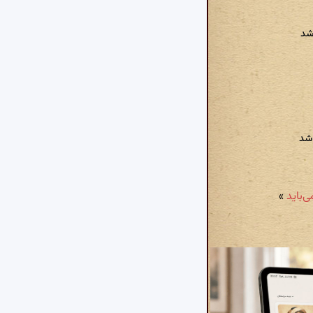
شد
اشد
»