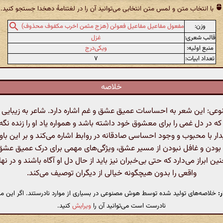
با انتخاب متن و لمس متن انتخابی می‌توانید آن را در لغتنامهٔ دهخدا جستجو کنید.
وزن:
مفعول مفاعیل مفاعیل فعولن (هزج مثمن اخرب مکفوف محذوف)
قالب شعری:
غزل
منبع اولیه:
ویکی‌درج
تعداد ابیات:
۷
خلاصه
: این شعر به احساسات عمیق عشق و غم اشاره دارد. شاعر به زیبایی آر
 در دل غمی را برای معشوق خود داشته باشد و همواره یاد او را زنده نگه د
ر با محبوب و وجود احساسی صادقانه در روابط اشاره می‌کند و بر این با
بودن و غافل نبودن از مسیر عشق، ویژگی‌های مهمی برای درک عمیق عش
ن ابراز می‌دارد که حتی بی‌خبران نیز باید از حال دل او آگاه باشند و در ن
واقعی را بدون هیچگونه خیالی از دیگران توصیف می‌کند.
:
خلاصه‌های تولید شده توسط هوش مصنوعی در بسیاری از موارد نادرستند. اگر این مت
نادرست است می‌توانید آن را
ویرایش
کنید.