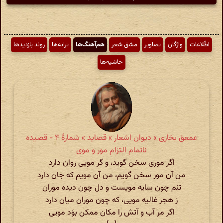
اطّلاعات
واژگان
تصاویر
مشق شعر
هم‌آهنگ‌ها
ترانه‌ها
روند بازدیدها
حاشیه‌ها
عمعق بخاری » دیوان اشعار » قصاید » شمارهٔ ۴ - قصیده
ناتمام التزام مور و موی
اگر موری سخن گوید، و گر مویی روان دارد
من آن مور سخن گویم، من آن مویم که جان دارد
تنم چون سایه مویست و دل چون دیده موران
ز هجر غالیه مویی، که چون موران میان دارد
اگر مر آب و آتش را مکان ممکن بوَد مویی