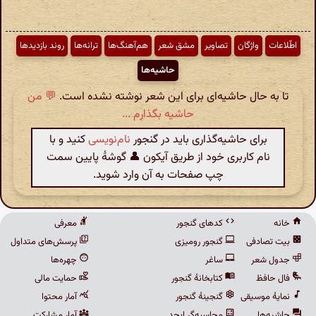
اطّلاعات
واژگان
تصاویر
مشق شعر
هم‌آهنگ‌ها
ترانه‌ها
روند بازدیدها
حاشیه‌ها
تا به حال حاشیه‌ای برای این شعر نوشته نشده است.
💬 من
حاشیه بگذارم ...
برای حاشیه‌گذاری باید در گنجور
نام‌نویسی
کنید و با
نام کاربری خود از طریق آیکون 👤 گوشهٔ پایین سمت
چپ صفحات به آن وارد شوید.
خانه
کدهای گنجور
معرفی
بیت تصادفی
گنجور رومیزی
پرسش‌های متداول
جدول شعر
ساغر
چهره‌ها
فال حافظ
کتابخانهٔ گنجور
حمایت مالی
نمایهٔ موسیقی
گنجینهٔ گنجور
آمار محتوا
حاشیه‌ها
محاسبه‌گر ابجد
آمار مشارکت