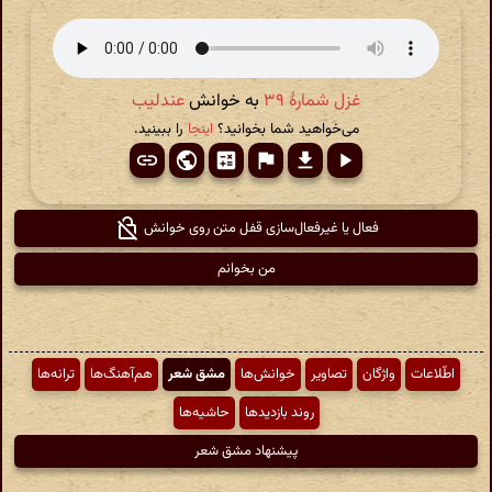
غزل شمارهٔ ۳۹
به خوانش
عندلیب
می‌خواهید شما بخوانید؟
اینجا
را ببینید.
فعال یا غیرفعال‌سازی قفل متن روی خوانش
من بخوانم
اطّلاعات
واژگان
تصاویر
خوانش‌ها
مشق شعر
هم‌آهنگ‌ها
ترانه‌ها
روند بازدیدها
حاشیه‌ها
پیشنهاد مشق شعر