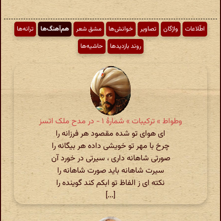
اطّلاعات
واژگان
تصاویر
خوانش‌ها
مشق شعر
هم‌آهنگ‌ها
ترانه‌ها
روند بازدیدها
حاشیه‌ها
وطواط » ترکیبات » شمارهٔ ۱ - در مدح ملک اتسز
ای هوای تو شده مقصود هر فرزانه را
چرخ با مهر تو خویشی داده هر بیگانه را
صورتی شاهانه داری ، سیرتی در خورد آن
سیرت شاهانه باید صورت شاهانه را
نکته ای ز الفاظ تو ابکم کند گوینده را
[...]