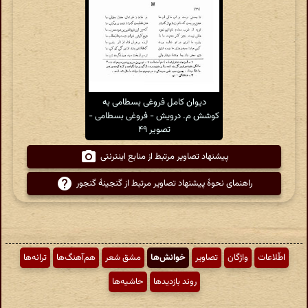
دیوان کامل فروغی بسطامی به
کوشش م. درویش - فروغی بسطامی -
تصویر ۴۹
پیشنهاد تصاویر مرتبط از منابع اینترنتی
راهنمای نحوهٔ پیشنهاد تصاویر مرتبط از گنجینهٔ گنجور
اطّلاعات
واژگان
تصاویر
خوانش‌ها
مشق شعر
هم‌آهنگ‌ها
ترانه‌ها
روند بازدیدها
حاشیه‌ها