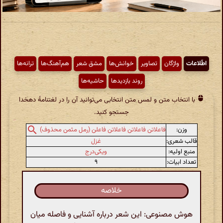
اطّلاعات
واژگان
تصاویر
خوانش‌ها
مشق شعر
هم‌آهنگ‌ها
ترانه‌ها
روند بازدیدها
حاشیه‌ها
با انتخاب متن و لمس متن انتخابی می‌توانید آن را در لغتنامهٔ دهخدا
جستجو کنید.
وزن:
فاعلاتن فاعلاتن فاعلاتن فاعلن (رمل مثمن محذوف)
قالب شعری:
غزل
منبع اولیه:
ویکی‌درج
تعداد ابیات:
۹
خلاصه
هوش مصنوعی: این شعر درباره آشنایی و فاصله میان