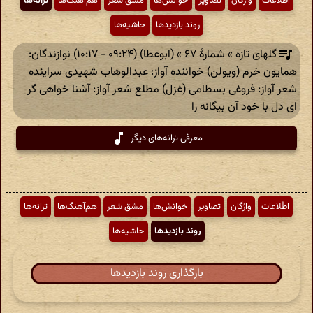
اطّلاعات
واژگان
تصاویر
خوانش‌ها
مشق شعر
هم‌آهنگ‌ها
ترانه‌ها
روند بازدیدها
حاشیه‌ها
گلهای تازه » شمارهٔ ۶۷ » (ابوعطا) (۰۹:۲۴ - ۱۰:۱۷) نوازندگان:
همایون خرم (‎ویولن) خواننده آواز: عبدالوهاب شهیدی سراینده
شعر آواز: فروغی بسطامی (غزل) مطلع شعر آواز: آشنا خواهی گر
ای دل با خود آن بیگانه را
معرفی ترانه‌های دیگر
اطّلاعات
واژگان
تصاویر
خوانش‌ها
مشق شعر
هم‌آهنگ‌ها
ترانه‌ها
روند بازدیدها
حاشیه‌ها
بارگذاری روند بازدیدها