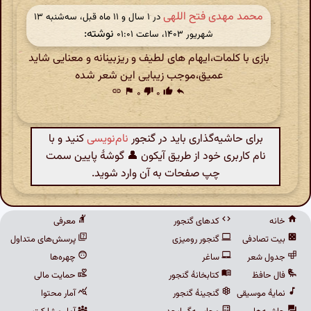
محمد مهدی فتح اللهی
در ‫۱ سال و ۱۱ ماه قبل، سه‌شنبه ۱۳
نوشته:
شهریور ۱۴۰۳، ساعت ۰۱:۰۱
بازی با کلمات،ایهام های لطیف و ریزبینانه و معنایی شاید
عمیق،موجب زیبایی این شعر شده
link
flag
۰
thumb_down
۰
thumb_up
reply
برای حاشیه‌گذاری باید در گنجور
نام‌نویسی
کنید و با
نام کاربری خود از طریق آیکون 👤 گوشهٔ پایین سمت
چپ صفحات به آن وارد شوید.
خانه
کدهای گنجور
معرفی
بیت تصادفی
گنجور رومیزی
پرسش‌های متداول
جدول شعر
ساغر
چهره‌ها
فال حافظ
کتابخانهٔ گنجور
حمایت مالی
نمایهٔ موسیقی
گنجینهٔ گنجور
آمار محتوا