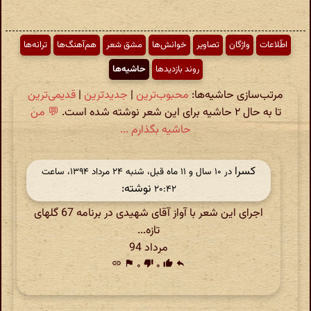
اطّلاعات
واژگان
تصاویر
خوانش‌ها
مشق شعر
هم‌آهنگ‌ها
ترانه‌ها
روند بازدیدها
حاشیه‌ها
مرتب‌سازی حاشیه‌ها:
محبوب‌ترین
|
جدیدترین
|
قدیمی‌ترین
تا به حال ۲ حاشیه برای این شعر نوشته شده است.
💬 من
حاشیه بگذارم ...
کسرا
در ‫۱۰ سال و ۱۱ ماه قبل، شنبه ۲۴ مرداد ۱۳۹۴، ساعت
نوشته:
۲۰:۴۲
اجرای این شعر با آواز آقای شهیدی در برنامه 67 گلهای
تازه...
مرداد 94
link
flag
۰
thumb_down
۰
thumb_up
reply