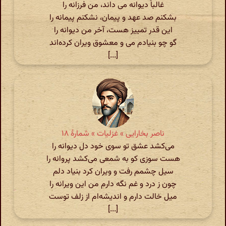
غالباً دیوانه می داند، من فرزانه را
بشکنم صد عهد و پیمان، نشکنم پیمانه را
این قدر تمییز هست، آخر من دیوانه را
گو چو بنیادم می و معشوق ویران کرده‌اند
[...]
ناصر بخارایی » غزلیات » شمارهٔ ۱۸
می‌کشد عشق تو سوی خود دل دیوانه را
هست سوزی کو به شمعی می‌کشد پروانه را
سیل چشمم رفت و ویران کرد بنیاد دلم
چون ز درد و غم نگه دارم من این ویرانه را
میل خالت دارم و اندیشه‌ام از زلف توست
[...]