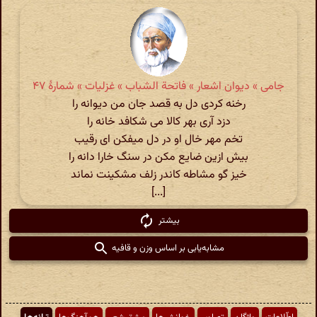
جامی » دیوان اشعار » فاتحة الشباب » غزلیات » شمارهٔ ۴۷
رخنه کردی دل به قصد جان من دیوانه را
دزد آری بهر کالا می شکافد خانه را
تخم مهر خال او در دل میفکن ای رقیب
بیش ازین ضایع مکن در سنگ خارا دانه را
خیز گو مشاطه کاندر زلف مشکینت نماند
[...]
بیشتر
مشابه‌یابی بر اساس وزن و قافیه