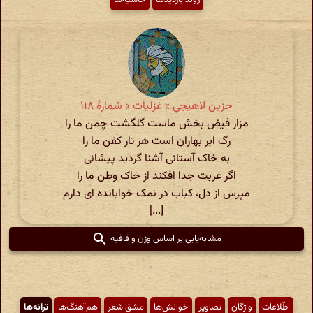
حزین لاهیجی » غزلیات » شمارهٔ ۱۱۸
مزار فیض بخش ماست گلگشت چمن ما را
رگ ابر بهاران است هر تار کفن ما را
به خاک آستانی آشنا گردید پیشانی
اگر غربت جدا افکند از خاک وطن ما را
مپرس از دل، کباب در نمک خوابانده ای دارم
[...]
مشابه‌یابی بر اساس وزن و قافیه
اطّلاعات
واژگان
تصاویر
خوانش‌ها
مشق شعر
هم‌آهنگ‌ها
ترانه‌ها