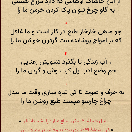
از این خاشاک اوهامی که دارد مزرع هستی
به گاو چرخ نتوان پاک کردن خرمن ما را
چو ماهی خارخار طبع در کار است و ما غافل
که بر امواج پوشانده‌ست گردون جوشن ما را
ز آب زندگی تا بگذرد تشویش رعنایی
خم وضع ادب پل کرد دوش و گردن ما را
به حرف و صوت تا کی تیره سازی وقت ما بیدل
چراغ چارسو مپسند طبع روشن ما را
غزل شمارهٔ ۵۱: مکن سراغ غبارِ ز پا نشستهٔ ما را
»
«
غزل شمارهٔ ۴۹: سری‌ نبود به وحشت‌ ز بزم‌ جستن‌