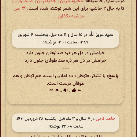
مرتب‌سازی حاشیه‌ها:
محبوب‌ترین
|
جدیدترین
|
قدیمی‌ترین
تا به حال ۲ حاشیه برای این شعر نوشته شده است.
💬 من
حاشیه بگذارم ...
سید عریز الله
در ‫۱۵ سال و ۱۱ ماه قبل، پنجشنبه ۴ شهریور
نوشته:
۱۳۸۹، ساعت ۱۳:۰۱
خرامش در دل هر ذره صدتوفان جنون دارد
خرامش در دل هر ذره صد طوفان جنون دارد
---
پاسخ:
با تشکر، «توفان» دو املایی است، هم توفان و هم
طوفان درست است.
link
flag
۰
thumb_down
۰
thumb_up
reply
حامد نامی
در ‫۴ سال و ۳ ماه قبل، یکشنبه ۲۸ فروردین ۱۴۰۱،
نوشته:
ساعت ۲۳:۰۸