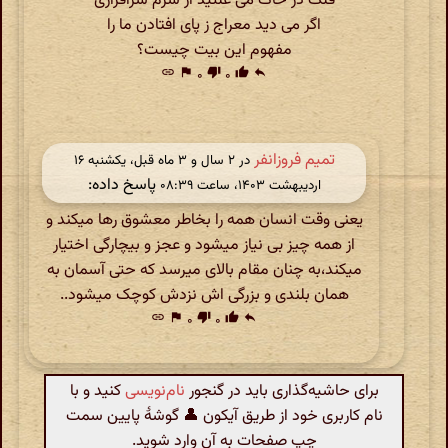
فلک در خاک می غلتید از شرم سرافرازی
اگر می دید معراج ز پای افتادن ما را
مفهوم این بیت چیست؟
link
flag
۰
thumb_down
۰
thumb_up
reply
تمیم فروزانفر
در ‫۲ سال و ۳ ماه قبل، یکشنبه ۱۶
پاسخ داده:
اردیبهشت ۱۴۰۳، ساعت ۰۸:۳۹
یعنی وقت انسان همه را بخاطر معشوق رها میکند و
از همه چیز بی نیاز میشود و عجز و بیچارگی اختیار
میکند،به چنان مقام بالای میرسد که حتی آسمان به
همان بلندی و بزرگی اش نزدش کوچک میشود..
link
flag
۰
thumb_down
۰
thumb_up
reply
برای حاشیه‌گذاری باید در گنجور
نام‌نویسی
کنید و با
نام کاربری خود از طریق آیکون 👤 گوشهٔ پایین سمت
چپ صفحات به آن وارد شوید.