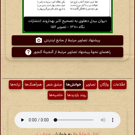
دیوان بیدل دهلوی به تصحیح اکبر بهداروند انتشارات
نگاه ۱۳۸۰ - تصویر ۱۵۶
پیشنهاد تصاویر مرتبط از منابع اینترنتی
راهنمای نحوهٔ پیشنهاد تصاویر مرتبط از گنجینهٔ گنجور
اطّلاعات
واژگان
تصاویر
خوانش‌ها
مشق شعر
هم‌آهنگ‌ها
ترانه‌ها
روند بازدیدها
حاشیه‌ها
غزل شمارهٔ ۵۰
به خوانش
عندلیب