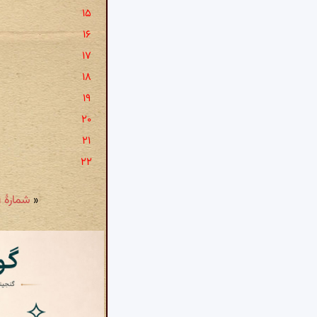
«
شمارهٔ ۳۹: به جان آفرینی که ابر بهاری