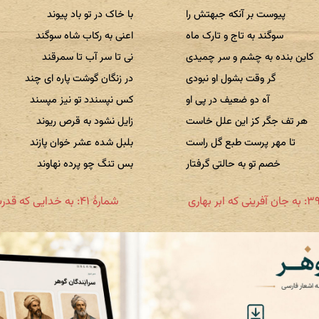
پیوست بر آنکه جبهتش را
با خاک در تو باد پیوند
سوگند به تاج و تارک ماه
اعنی به رکاب شاه سوگند
کاین بنده به چشم و سر چمیدی
نی تا سر آب تا سمرقند
گر وقت بشول او نبودی
در زنگان گوشت پاره ای چند
آه دو ضعیف در پی او
کس نپسندد تو نیز مپسند
هر تف جگر کز این علل خاست
زایل نشود به قرص ریوند
تا مهر پرست طبع گل راست
بلبل شده عشر خوان پازند
خصم تو به حالتی گرفتار
بس تنگ چو پرده نهاوند
شمارهٔ ۴۱: به خدایی که قدرت او را