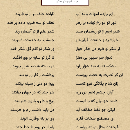
ای یازده امهات و نه آب
نازاده خلف تر از تو فرزند
قهر تو دو رخ نهاده بر زهر
لطف تو سه ضربه داده بر قند
شیر اجم از تو ریسمان صید
شیر علم از تو آسمان رند
خورشید ز خلعتت قباپوش
جمشید به خدمتت کمربند
از شکر تو طبع دل جگر خوار
وز شکر تو کام گل شکر خند
تدوار سر سپهر بی مغز
تا گرز تو سایه بر وی افگند
بشکسته به صد هزار پاره
در بسته به صد هزار پیوند
آن کز نصرت به خصم پیوست
برداشت ز کار زار تو بند
زان شاخ یگانگی فرو کاست
بیخ دو دلی ز سینه برکند
آوازه چشم زخم این رزم
هر چند که در جهان پراکند
دانند جهانیان که با کیست
تیغ و دل و بازوی هنرمند
لیکن چو قضا مخالف آید
دل باید داشت رام و خرسند
ای مصطنع سخات قلزم
وی بر بنه وقارت الوند
فرخنده مثال تو که اوراست
رام از در روم تا خط جند