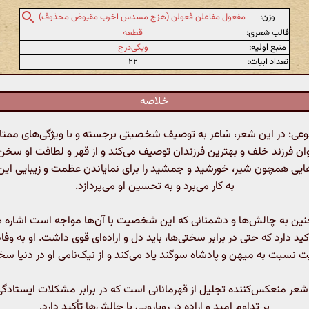
وزن:
مفعول مفاعلن فعولن (هزج مسدس اخرب مقبوض محذوف)
قالب شعری:
قطعه
منبع اولیه:
ویکی‌درج
تعداد ابیات:
۲۲
خلاصه
: در این شعر، شاعر به توصیف شخصیتی برجسته و با ویژگی‌های ممتاز م
نوان فرزند خلف و بهترین فرزندان توصیف می‌کند و از قهر و لطافت او سخن
ایی همچون شیر، خورشید و جمشید را برای نمایاندن عظمت و زیبایی 
به کار می‌برد و به تحسین او می‌پردازد.
ین به چالش‌ها و دشمنانی که این شخصیت با آن‌ها مواجه است اشاره می
کید دارد که حتی در برابر سختی‌ها، باید دل و اراده‌ای قوی داشت. او به وفا
سبت به میهن و پادشاه سوگند یاد می‌کند و از نیک‌نامی او در دنیا سخ
شعر منعکس‌کننده تجلیل از قهرمانانی است که در برابر مشکلات ایستادگی
بر تداوم امید و اراده در رویارویی با چالش‌ها تأکید دارد.