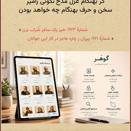
گر بهنگام غزل مدح نگوئی زامیر
سخن و حرف بهنگام چه خواهد بودن
شمارهٔ ۹۲۳: خیز یک ساغر شراب بزن
»
«
شمارهٔ ۹۲۱: پیران ز چاره عاجز در کار این جوانان