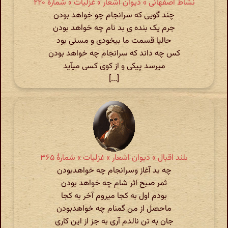
نشاط اصفهانی » دیوان اشعار » غزلیات » شمارهٔ ۲۲۰
چند گویی که سرانجام چو خواهد بودن
جرم یک بنده ی بد نام چه خواهد بودن
حالیا قسمت ما بیخودی و مستی بود
کس چه داند که سرانجام چه خواهد بودن
میرسد پیکی و از کوی کسی میآید
[...]
بلند اقبال » دیوان اشعار » غزلیات » شمارهٔ ۳۶۵
چه بد آغاز وسرانجام چه خواهدبودن
ثمر صبح اثر شام چه خواهد بودن
بودم اول به کجا میروم آخر به کجا
ماحصل از من گمنام چه خواهدبودن
جان به تن نالدم آری به جز از این کاری