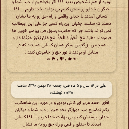
تونید از هم تشخیص بدید ؟؟؟ اگر بخواهیم از دید شما و
دیگران خدارو پرستش کنیم بی نهایت خدا داریم ... لذا
کسانی آمدند تا خدای واقعی و راه حق رو به ما نشان
دهند که سلسه جنبان این راه کسی جز علی ابن ابیطالب
نمی تواند باشد چرا که حضرت رسول ص پیامبر خوبی ها
فرمودند : عَلِیٌّ مَعَ الْحَقِّ وَ الْحَقُّ مَعَ عَلِیٍّ یَدُورُ حَیْثُمَا دَارَ و
همچنین بزرگترین منکر همان کسانی هستند که در
مقابل او بودند تا نور حق را خاموش کنند .
link
flag
۰
thumb_down
۰
thumb_up
reply
علی
در ‫۱۴ سال و ۵ ماه قبل، جمعه ۲۸ بهمن ۱۳۹۰، ساعت
نوشته:
۰۰:۳۵
اقای احمد عزیز ای کاش بودی و در مورد این شاهکارت
یکم توضیح میدادی((گر بخواهیم از دید شما و دیگران
خدارو پرستش کنیم بی نهایت خدا داریم … لذا کسانی
آمدند تا خدای واقعی و راه حق رو به ما نشان