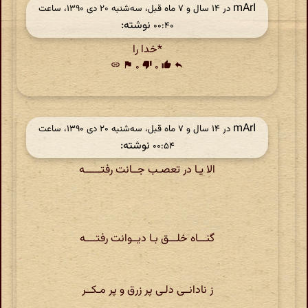
mArI
در ‫۱۴ سال و ۷ ماه قبل، سه‌شنبه ۲۰ دی ۱۳۹۰، ساعت
نوشته:
۰۰:۴۰
*خدا را
link
flag
۰
thumb_down
۰
thumb_up
reply
mArI
در ‫۱۴ سال و ۷ ماه قبل، سه‌شنبه ۲۰ دی ۱۳۹۰، ساعت
نوشته:
۰۰:۵۴
الا یـا در تعصـب جــانت رفتــــــه
گنـــاه خلـــق بـا دیــوانت رفتــــه
ز نادانــی دلـی پر زرق و پر مـکــر