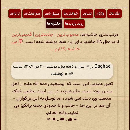
اطّلاعات
واژگان
تصاویر
خوانش‌ها
مشق شعر
هم‌آهنگ‌ها
ترانه‌ها
روند بازدیدها
حاشیه‌ها
مرتب‌سازی حاشیه‌ها:
محبوب‌ترین
|
جدیدترین
|
قدیمی‌ترین
تا به حال ۴۸ حاشیه برای این شعر نوشته شده است.
💬 من
حاشیه بگذارم ...
Baghaei
در ‫۱۷ سال و ۶ ماه قبل، دوشنبه ۳۰ دی ۱۳۸۷، ساعت
نوشته:
۱۰:۵۴
تصور عمومی این است که ابوسعید رحمه الله علیه از اهل
تسنن بوده است، حال هرچند در این ابیات مطلبی خلاف
مذهب وی دیده نمی شود ، اما توسل به این بزرگواران -
آن هم در این حد - جالب و تا حدودی بحث برانگیز می
نماید. والله العالم.
link
flag
۰
thumb_down
۰
thumb_up
reply