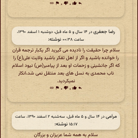
link
flag
۰
thumb_down
۰
thumb_up
reply
رضا جعفری
در ‫۱۴ سال و ۵ ماه قبل، دوشنبه ۱ اسفند ۱۳۹۰،
نوشته:
ساعت ۰۰:۳۸
سلام چرا حقیقت را نادیده می گیرید اگر یکبار ترجمه قران
را خوانده باشید و اگر از اهل تفکر باشید ولایت علی(ع) را
که اگر جانشینی و زحمات او بعد از پیامبر(ص) نیود اسلام
ناب محمدی به نسل های بعد منتقل نمی شد،انکار
نمیکردید.
link
flag
۰
thumb_down
۰
thumb_up
reply
مرامی
در ‫۱۴ سال و ۵ ماه قبل، سه‌شنبه ۲ اسفند ۱۳۹۰، ساعت
نوشته:
۱۵:۱۷
سلام به همه شما عزیزان و بزرگان