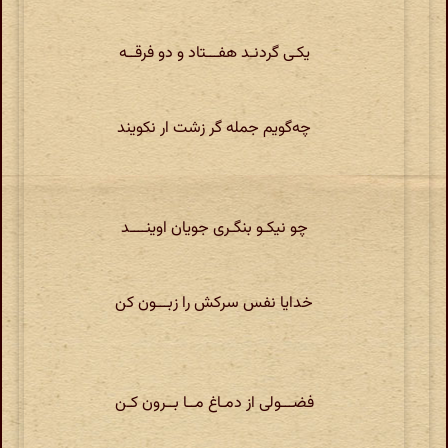
یکـی گردنـد هفـــتاد و دو فرقــه
چه‌گویم جمله گر زشت ار نکویند
چو نیکـو بنگـری جویان اوینــــد
خدایا نفس سرکش را زبـــون کن
فضـــولی از دمـاغ مـ‌ـا بــرون کـن