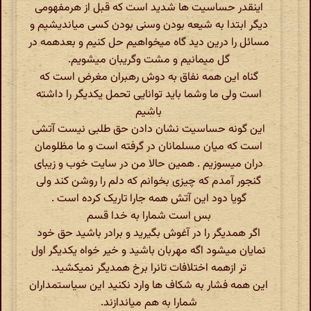
اینقدر حساسیت ها شدید است که قبل از هرمفهومی
دیگر ابتدا به شیعه بودن وسنی بودن کسی میاندیشیم و
مسائل را درین دید گاه میخواهیم حل کنیم و بعدهمه در
گل میمانیم و مشت وگریبان میشویم.
گناه این همه نفاق به دوش رهبران مغرض است که
است ولی ما وشما باید توانایی تحمل یکدیگر را داشته
باشیم
این گونه حساسیت نشان دادن حق طلبی نیست آتشی
است که میان مسلمانان در گرفته است و ما مظلومان
دران میسوزیم . همین حالا من در سایت خوب و زیبای
گنجور آمدم که چیزی بخوانم که دلم را روشن کند ولی
گویا دود این آتش همه جارا تاریک کرده است .
بس است شمارا به خدا قسم
اگر همدیگر را در آغوش بگیرید و برادر باشید حق خود
نمایان میشود اگه مهربان باشید و خیر خواه یکدیگر اول
تر ازهمه اختلافات تانرا برخ همدیگر نمیکشید.
این همه فشار به شکاف ها وارد نکنید این سیاستمداران
شمارا به هم میاندازند.