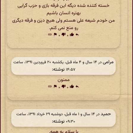
خسته کننده شده دیگه این فرقه بازی و حزب گرایی
بهتره انسان باشیم
من خودم شیعه علی هستم ولی هیچ دین و فرقه دیگری
رو منع نمی کنم.
link
flag
۰
thumb_down
۰
thumb_up
reply
مرامی
در ‫۱۴ سال و ۴ ماه قبل، یکشنبه ۲۰ فروردین ۱۳۹۱، ساعت
نوشته:
۱۴:۵۷
ممنون
link
flag
۰
thumb_down
۰
thumb_up
reply
حمید
در ‫۱۴ سال و ۱ ماه قبل، دوشنبه ۲۹ خرداد ۱۳۹۱، ساعت
نوشته:
۰۹:۳۰
با سلام به همه.