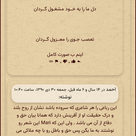
دل ما را به خــود مشغـول گــردان
تعصب جـوی را معــزول گــردان
اینم ب صورت کامل
link
flag
۰
thumb_down
۰
thumb_up
reply
احمد
در ‫۱۴ سال و ۶ ماه قبل، جمعه ۳۰ دی ۱۳۹۰، ساعت ۱۰:۴۰
نوشته:
این رباعی را هر شاعری که سروده باشد نشان از روح بلند
و درک حقیقت او از آفرینش دارد که همانا بیان حق و
دفاع از آن می باشد . ولی این که Mari این شعر رو
نوشتند به ما بگن پس حق و باطل رو با چه ملاکی می