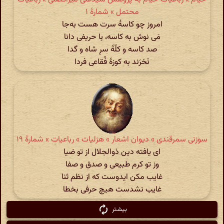
محتمل » شمارهٔ ۱
امروز چو کاسۀ سرت هست به‌جا
مَی نوش به کاسه، با حریفی دانا
صد کاسه و کلّهٔ سرِ شاه و گدا
نَخرَند به کوزۀ فُقاعی فردا
سوزنی سمرقندی » دیوان اشعار » هزلیات » رباعیات » شمارهٔ ۱۹
ای یافته دین ذوالجلال از تو ضیا
وز تو کرم طبیعی و صدق و صفا
غایب مکن ایدوست که از نظم ثنا
غایب نشدست هیچ حرفی بخطا
بیشتر