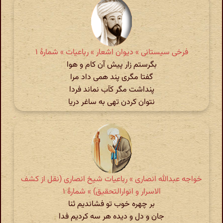
فرخی سیستانی » دیوان اشعار » رباعیات » شمارهٔ ۱
بگرستم زار پیش آن کام و هوا
گفتا مگری پند همی داد مرا
پنداشت مگر کآب نماند فردا
نتوان کردن تهی به ساغر دریا
خواجه عبدالله انصاری » رباعیات شیخ انصاری (نقل از کشف
الاسرار و انوارالتحقیق) » شمارهٔ ۱
بر چهره خوب تو فشاندیم ثنا
جان و دل و دیده هر سه کردیم فدا