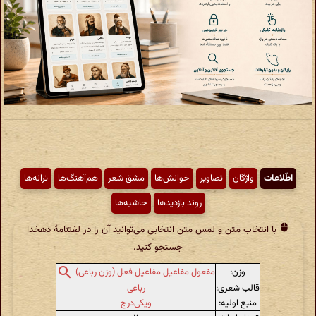
اطّلاعات
واژگان
تصاویر
خوانش‌ها
مشق شعر
هم‌آهنگ‌ها
ترانه‌ها
روند بازدیدها
حاشیه‌ها
با انتخاب متن و لمس متن انتخابی می‌توانید آن را در لغتنامهٔ دهخدا
جستجو کنید.
وزن:
مفعول مفاعیل مفاعیل فعل (وزن رباعی)
قالب شعری:
رباعی
منبع اولیه:
ویکی‌درج