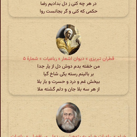
در هر چه کنی ز دل بدادیم رضا
حکمی که کنی و گر بجانست روا
قطران تبریزی » دیوان اشعار » رباعیات » شمارهٔ ۵
من خفته بدم دوش دل از یار جدا
بر بالینم رسته یکی شاخ گیا
بیخش غم و درد و حسرت و بار بلا
از هر سه بلا جان و دلم گشته ملا
خیام » رباعیات خیام به پژوهش سیدعلی میرافضلی » رباعیات