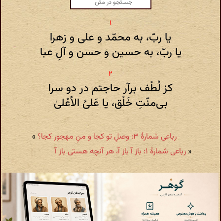
یا ربّ، به محمّد و علی و زهرا
یا ربّ، به حسین و حسن و آلِ عبا
کز لُطْف برآر حاجتم در دو سرا
بی‌منّتِ خَلْق، یا عَلیُ‌ الأعْلیٰ
رباعی شمارهٔ ۳: وصلِ تو کجا و منِ مهجور کجا؟
»
«
رباعی شمارهٔ ۱: باز‌ آ باز‌ آ، هر آنچه هستی باز‌ آ