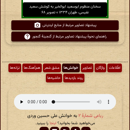
سخنان منظوم ابوسعید ابوالخیر به کوشش سعید
نفیسی، طهران ۱۳۳۴ » تصویر ۶۸
پیشنهاد تصاویر مرتبط از منابع اینترنتی
راهنمای نحوهٔ پیشنهاد تصاویر مرتبط از گنجینهٔ گنجور
اطّلاعات
واژگان
تصاویر
خوانش‌ها
مشق شعر
هم‌آهنگ‌ها
ترانه‌ها
روند بازدیدها
حاشیه‌ها
رباعی شمارهٔ ۲
به خوانش علی حسین وردی
می‌خواهید شما بخوانید؟
اینجا
را ببینید.