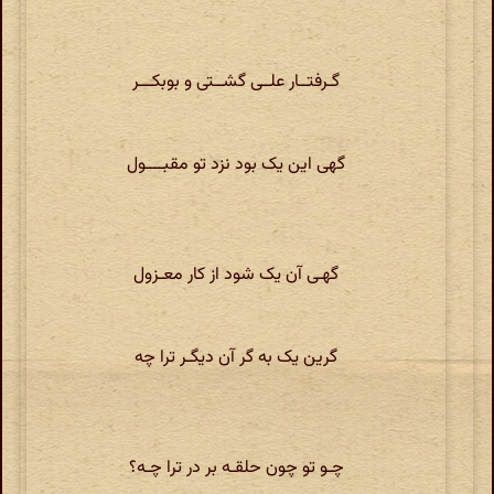
گـرفتــار علــی گشــتی و بوبکـــر
گهی این یک بود نزد تو مقبــــول
گهـی آن یک شود از کار معـزول
گرین یک به گر آن دیگـر ترا چه
چـو تو چون حلقـه بر در ترا چـه؟