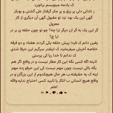
ک یادمه مینویسم براتون:
ز نادانی دلی پر زرق و پر مکر گرفتار علی گشتی و بوبکر
گهی این یک بود نزد تو مقبول گهی آن دیگری از کار
معزول
گر این یک به گر ان دیگر ترا چه؟ چو تو چون حلقه ی بر در
ترا چ؟
یقین دانم ک فردا پیش حلقه یکی گردند هفتاد و دو فرقه
خلاصه آخرش میفرمایند ک اینقدر سرگرم این حرفا شدی
ک ندانم تا خدا ریا کی پرستی
البته اگه کسی نگه این کار عطار نیست و در واقع اگر هم
بگه باکی نیست چون مهم نیست کی این حرفو زده مهم
اینه ک یه حقیقته.ب هر حال هیچکدوم از این بزرگان و در
واقع هیچ انسانی ب انکار یا تایید کسی احتیاج نداره.والله
اعلم
link
flag
۰
thumb_down
۰
thumb_up
reply