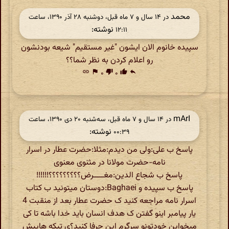
محمد
در ‫۱۴ سال و ۷ ماه قبل، دوشنبه ۲۸ آذر ۱۳۹۰، ساعت
نوشته:
۱۲:۱۱
سپیده خانوم الان ایشون "غیر مستقیم" شیعه بودنشون
رو اعلام کردن به نظر شما؟؟
link
flag
۰
thumb_down
۰
thumb_up
reply
mArI
در ‫۱۴ سال و ۷ ماه قبل، سه‌شنبه ۲۰ دی ۱۳۹۰، ساعت
نوشته:
۰۰:۳۹
پاسخ ب علی:ولی من دیدم:مثلا:حضرت عطار در اسرار
نامه-حضرت مولانا در مثنوی معنوی
پاسخ ب شجاع الدین:مغـــــرض؟؟؟؟؟؟؟؟؟!!!!!!
پاسخ ب سپیده و Baghaei:دوستان میتونید ب کتاب
اسرار نامه مراجعه کنید ک حضرت عطار بعد از منقبت 4
یار پیامبر اینو گفتن ک هدف انسان باید خدا باشه تا کی
میخواین خودتونو سرگرم این حرفا کنید؟ی تیکه هاییش