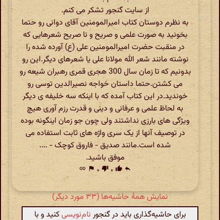
از سایت گنجور تشکر می کنم.
به نظرم دوستان کتاب امیرالمومنین آقای دوانی رو حتما
بخونید به صورت علمی و صریح و نا صریح شعرهایی که
در منقبت حضرت امیرالمومنین علی (ع) آورده شده را
نوشته مانند شعر الله مولانا علی یا شعرهای دیگر.این رو
بدونیم که تا زمان سال 300 هجری قمری رهبران شیعه رو
می کشتن.حتما داستان خواجه نصیرالدین توسی رو
خوندید.در این کتاب آمده که با اینکه سه خلیفه ی دیگر
به لحاظ علمی و عرفانی و دینی و قدرت رزم آوری هیچ
ویژگی های بارزی نداشتند ولی چون جو زمان اینگونه بوده
در توصیف آنها از یک سری واژه های ثابت استفاده می
شده است.مانند صدیق - فاروق کوچک - ....
موفق باشید.
link
flag
۰
thumb_down
۰
thumb_up
reply
نمایش همهٔ حاشیه‌ها (۳۳ مورد دیگر)
برای حاشیه‌گذاری باید در گنجور
نام‌نویسی
کنید و با