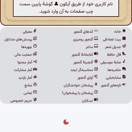
نام کاربری خود از طریق آیکون 👤 گوشهٔ پایین سمت
چپ صفحات به آن وارد شوید.
خانه
کدهای گنجور
معرفی
بیت تصادفی
گنجور رومیزی
پرسش‌های متداول
جدول شعر
ساغر
چهره‌ها
فال حافظ
کتابخانهٔ گنجور
حمایت مالی
نمایهٔ موسیقی
گنجینهٔ گنجور
آمار محتوا
حاشیه‌ها
محاسبه‌گر ابجد
آمار مشارکت
مشابه‌یابی
آوای گنجور
آمار بازدید
تازه‌های گنجور
پیشخان خوانشگران
منابع
پیشخان یا پیشخوان؟
تماس
نسکبان
حریم خصوصی