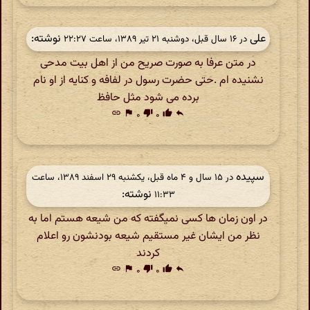
علی
نوشته:
در ‫۱۶ سال قبل، دوشنبه ۲۱ تیر ۱۳۸۹، ساعت ۲۲:۲۷
در متن عرفا به صورت صریح من از اهل بیت مدحی
نشنیده ام .حتی حضرت رسول در لفافه و کنایه از او نام
برده می شود مثل حافظ
link
flag
۰
thumb_down
۰
thumb_up
reply
سپیده
در ‫۱۵ سال و ۴ ماه قبل، یکشنبه ۲۹ اسفند ۱۳۸۹، ساعت
نوشته:
۱۱:۳۳
در اون زمان ها کسی نمیگفته که من شیعه هستم اما به
نظر من ایشان غیر مستقیم شیعه بودنشون رو اعلام
کردند
link
flag
۰
thumb_down
۰
thumb_up
reply