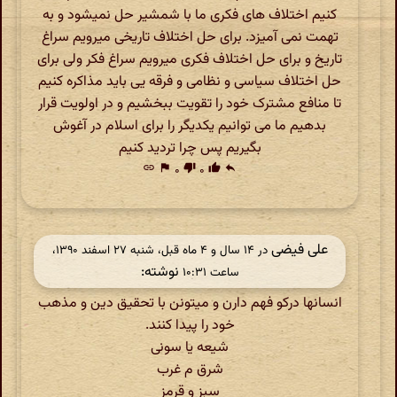
کنیم اختلاف های فکری ما با شمشیر حل نمیشود و به
تهمت نمی آمیزد. برای حل اختلاف تاریخی میرویم سراغ
تاریخ و برای حل اختلاف فکری میرویم سراغ فکر ولی برای
حل اختلاف سیاسی و نظامی و فرقه یی باید مذاکره کنیم
تا منافع مشترک خود را تقویت ببخشیم و در اولویت قرار
بدهیم ما می توانیم یکدیگر را برای اسلام در آغوش
بگیریم پس چرا تردید کنیم
link
flag
۰
thumb_down
۰
thumb_up
reply
علی فیضی
در ‫۱۴ سال و ۴ ماه قبل، شنبه ۲۷ اسفند ۱۳۹۰،
نوشته:
ساعت ۱۰:۳۱
انسانها درکو فهم دارن و میتونن با تحقیق دین و مذهب
خود را پیدا کنند.
شیعه یا سونی
شرق م غرب
سبز و قرمز