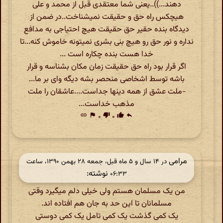
دهند...))..یعنی شما معتقدی قبل از محمد و علی
هیچکس راه حق و حقیقت نمیشناخت..در ضمن از
دیدگاه بنده حقیر حق حقیقت هیچ احتیاجی به مدافع
نداره و نور حق رو هیچ بنی بشری نمیتونه خاموش کنه...تا
خدا هست بنده چکاره است ...
اگر قرار بود راه حق حقیقت زمان مکان بشناسه و قرار
باشه توسط اشخاصی منحصر بشه دیگه وای بر ما...
-ملت عشق از همه دینها جداست....عاشقان را ملت
مذهب خداست...
link
flag
۰
thumb_down
۰
thumb_up
reply
مرامی
در ‫۱۴ سال و ۵ ماه قبل، جمعه ۲۸ بهمن ۱۳۹۰، ساعت
نوشته:
۰۶:۳۳
من یک مسلمان هستم ولی خیلی دلم میگیرد وقتی
مسلمانان تا این حد به جان هم افتاده اند.
یک کمی گذشت یک کمی تامل یک کمی دوستی