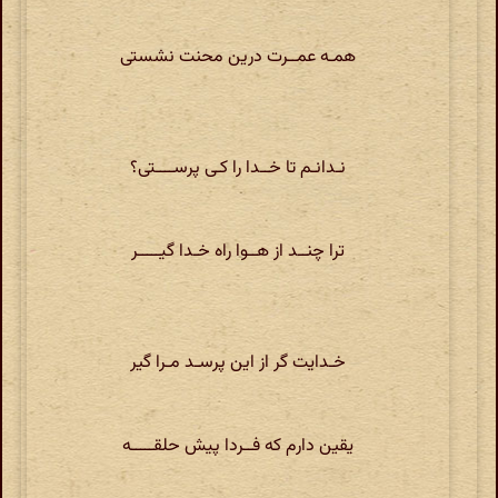
همـه عمــرت درین محنت نشستی
نـدانـم تا خــدا را کـی پرســــتی؟
ترا چنــد از هــوا راه خـدا گیـــــر
خـدایت گر از این پرسـد مـرا گیر
یقین دارم که فــردا پیش حلقـــــه