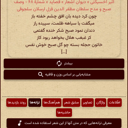
اثیر اخسیکتی » دیوان اشعار » قصاید » شمارهٔ ۶۸ - وصف
صبح و مدح سلطان مظفر الدین قزل ارسلان سلجوقی
چون کرد دیده بان افق چشم خفته باز
میگفت با سیاهه ظلمت، سپیده راز
دندان نمود صبح شکر خنده گفتمی
کز غبغب هلال بخواهد ربود کاز
خاتون حجله بسته چو گل صبح خوش نفس
[...]
بیشتر
مشابه‌یابی بر اساس وزن و قافیه
اطّلاعات
واژگان
تصاویر
مشق شعر
هم‌آهنگ‌ها
ترانه‌ها
روند بازدیدها
حاشیه‌ها
معرفی ترانه‌هایی که در متن آنها از این شعر استفاده شده است