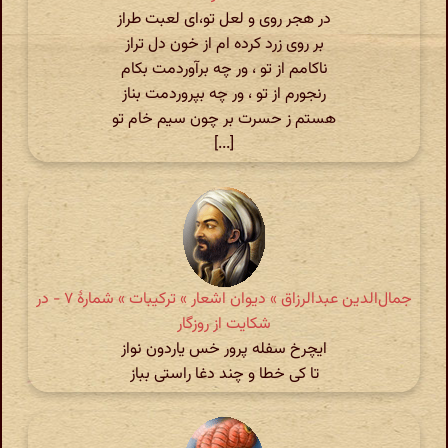
در هجر روی و لعل تو،ای لعبت طراز
بر روی زرد کرده ام از خون دل تراز
ناکامم از تو ، ور چه برآوردمت بکام
رنجورم از تو ، ور چه بپروردمت بناز
هستم ز حسرت بر چون سیم خام تو
[...]
جمال‌الدین عبدالرزاق » دیوان اشعار » ترکیبات » شمارهٔ ۷ - در
شکایت از روزگار
ایچرخ سفله پرور خس یاردون نواز
تا کی خطا و چند دغا راستی بباز