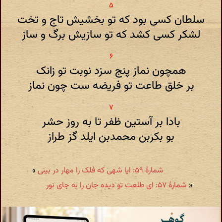
سلطان کسی بود که تو بخشیش تاج و تخت
لشکر کسی کشد که تو سازیش برگ و ساز
همچون نماز پنج سزد نوبت تو زانک
بر خلق طاعت تو فریضه ست چون نماز
بادا بر آستین ظفر تا به روز حشر
بو بکربن محمدبن ایلد گز طراز
شمارهٔ ۵۹: ایا شهی که فلک را مهار در بینی
»
«
شمارهٔ ۵۷: ای طلعت تو دیده جان را به جای نور