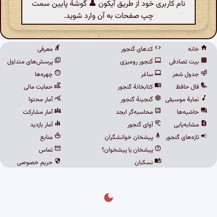
نام کاربری خود از طریق آیکون 👤 گوشهٔ پایین سمت
چپ صفحات به آن وارد شوید.
خانه
کدهای گنجور
معرفی
بیت تصادفی
گنجور رومیزی
پرسش‌های متداول
جدول شعر
ساغر
چهره‌ها
فال حافظ
کتابخانهٔ گنجور
حمایت مالی
نمایهٔ موسیقی
گنجینهٔ گنجور
آمار محتوا
حاشیه‌ها
محاسبه‌گر ابجد
آمار مشارکت
مشابه‌یابی
آوای گنجور
آمار بازدید
تازه‌های گنجور
پیشخان خوانشگران
منابع
پیشخان یا پیشخوان؟
تماس
نسکبان
حریم خصوصی