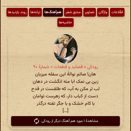
اطّلاعات
واژگان
تصاویر
مشق شعر
هم‌آهنگ‌ها
ترانه‌ها
روند بازدیدها
حاشیه‌ها
رودکی » قصاید و قطعات » شمارهٔ ۹۰
هان! صائم نوالهٔ این سفله میزبان
زین بی نمک ابا منه انگشت در دهان
لب تر مکن به آب، که طلقست در قدح
دست از کباب دار، که زهرست توامان
با کام خشک و با جگر تفته درگذر
[...]
مشاهدهٔ ۱ مورد هم آهنگ دیگر از رودکی