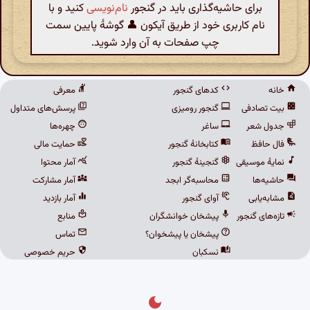
برای حاشیه‌گذاری باید در گنجور
نام‌نویسی
کنید و با
نام کاربری خود از طریق آیکون 👤 گوشهٔ پایین سمت
چپ صفحات به آن وارد شوید.
خانه
کدهای گنجور
معرفی
بیت تصادفی
گنجور رومیزی
پرسش‌های متداول
جدول شعر
ساغر
چهره‌ها
فال حافظ
کتابخانهٔ گنجور
حمایت مالی
نمایهٔ موسیقی
گنجینهٔ گنجور
آمار محتوا
حاشیه‌ها
محاسبه‌گر ابجد
آمار مشارکت
مشابه‌یابی
آوای گنجور
آمار بازدید
تازه‌های گنجور
پیشخان خوانشگران
منابع
پیشخان یا پیشخوان؟
تماس
نسکبان
حریم خصوصی