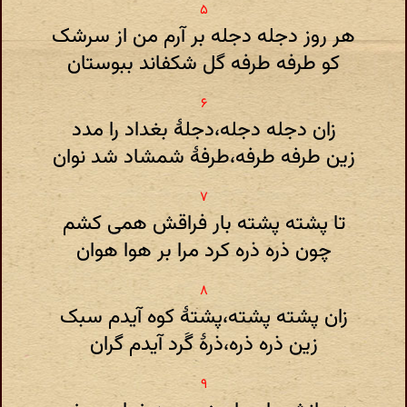
هر روز دجله دجله بر آرم من از سرشک
کو طرفه طرفه گل شکفاند ببوستان
زان دجله دجله،دجلهٔ بغداد را مدد
زین طرفه طرفه،طرفهٔ شمشاد شد نوان
تا پشته پشته بار فراقش همی کشم
چون ذره ذره کرد مرا بر هوا هوان
زان پشته پشته،پشتهٔ کوه آیدم سبک
زین ذره ذره،ذرهٔ گَرد آیدم گران