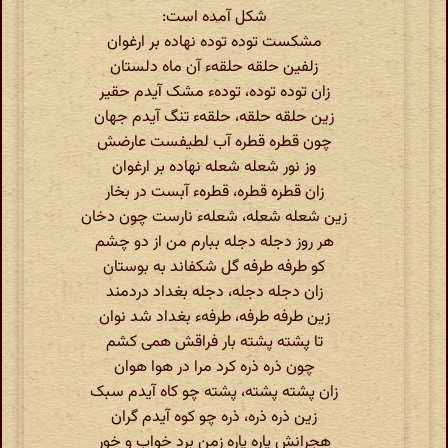
شکل آمده است:
مشکست توده توده نهاده بر ارغوان
زلفین حلقه حلقهء آن ماه دلستان
زان توده توده، تودهء مشک آیدم حقیر
زین حلقه حلقه، حلقهء تنگ آیدم جهان
چون قطره قطره آب لطیفست عارضش
وز نور شعله شعله نهاده بر ارغوان
زان قطره قطره، قطرهء آبست در بخار
زین شعله شعله، شعلهء نارست چون دخان
هر روز دجله دجله ببارم من از دو چشم
کو طرفه طرفه گل شکفاند به بوستان
زان دجله دجله، دجله بغداد دردمند
زین طرفه طرفه، طرفهء بغداد شد نوان
تا پشته پشته بار فراقش همی کشم
چون ذره ذره کرد مرا در هوا هوان
زان پشته پشته، پشته چو کاه آیدم سبک
زین ذره ذره، ذره چو کوه آیدم گران
هجرانش پاره پاره زمن برد خواب و خور