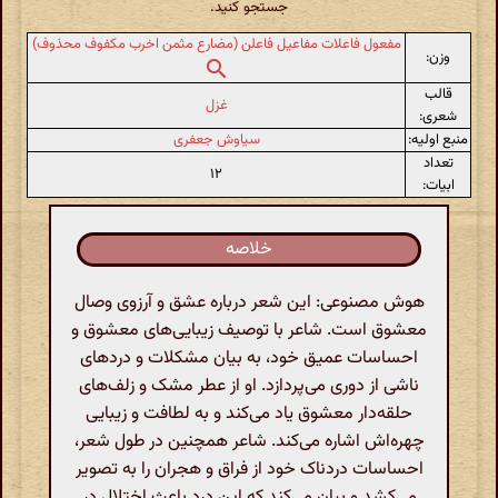
جستجو کنید.
مفعول فاعلات مفاعیل فاعلن (مضارع مثمن اخرب مکفوف محذوف)
وزن:
قالب
غزل
شعری:
منبع اولیه:
سیاوش جعفری
تعداد
۱۲
ابیات:
خلاصه
هوش مصنوعی: این شعر درباره عشق و آرزوی وصال
معشوق است. شاعر با توصیف زیبایی‌های معشوق و
احساسات عمیق خود، به بیان مشکلات و دردهای
ناشی از دوری می‌پردازد. او از عطر مشک و زلف‌های
حلقه‌دار معشوق یاد می‌کند و به لطافت و زیبایی
چهره‌اش اشاره می‌کند. شاعر همچنین در طول شعر،
احساسات دردناک خود از فراق و هجران را به تصویر
می‌کشد و بیان می‌کند که این درد باعث اختلال در