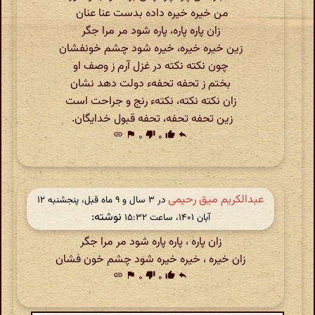
من خیره خیره داده بدست عنا عنان
زان پاره پاره، پاره شود مر مرا جگر
زین خیره خیره، خیره شود چشم خونفشان
چون نکته نکته در غزل آرم ز وصف او
بختم ز تحفه تحفهء دولت دهد نشان
زان نکته نکته، نکتهء رنج و جراحت است
زین تحفه تحفه، تحفه قبول خدایگان.
link
flag
۰
thumb_down
۰
thumb_up
reply
عبدالکریم میق رحیمی
در ‫۳ سال و ۹ ماه قبل، پنجشنبه ۱۲
نوشته:
آبان ۱۴۰۱، ساعت ۱۵:۳۲
زان پاره ، پاره پاره شود مر مرا جگر
زان خیره ، خیره خیره شود چشم خون فشان
link
flag
۰
thumb_down
۰
thumb_up
reply