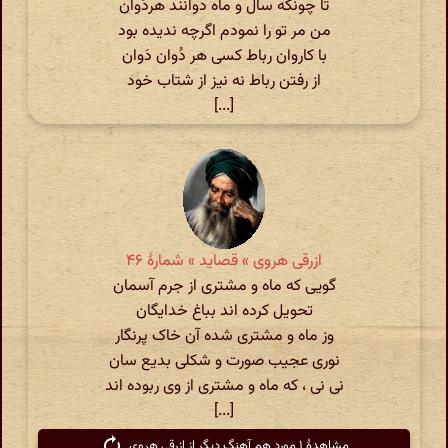
تا چونکه سال و ماه دوانند هردُوان
من مر تو را نمودم اگرچه ندیده بود
با کاروان رباط کسی هر دُوان دَوان
از رفتن رباط نه نیز از شتاب خود
[...]
ازرقی هروی » قصاید » شمارهٔ ۴۶
گویی که ماه و مشتری از جرم آسمان
تحویل کرده اند بباغ خدایگان
وز ماه و مشتری شده آن خاک پرنگار
نوری عجیب صورت و شکلی بدیع سان
نی نی ، که ماه و مشتری از وی ربوده اند
[...]
مشاهدهٔ ۱ مورد هم آهنگ دیگر از ازرقی هروی