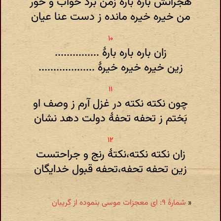
هجرانش باره باره زمن برد خواب و خور
من خیره خیره مانده ز دست عنا عیان
زان باره باره بارهٔ ...............
زین خیره خیره خیرهٔ ...................
چون نکته نکته در غزل آرم ز وصف او
بَختم ز تحفه تحفهٔ دولت دهد نشان
زان نکته نکته،نکتهٔ رنج و جراحتست
زین تحفه تحفه،تحفه قبول خدایگان
«
شمارهٔ ۹: ای معجزات موسی بنموده از گریبان