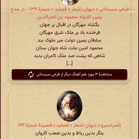
فرخی سیستانی » دیوان اشعار » قصاید » شمارهٔ ۱۳۴ - در مدح
یمین الدوله محمود بن ناصرالدین
بگشاد مهرگان در اقبال بر جهان
فرخنده باد بر ملک شرق مهرگان
سلطان یمین دولت میر ملوک بند
محمود امین ملت شاه جهان ستان
شاهی که پشت صد ملک کامران بدید
[...]
مشاهدهٔ ۳ مورد هم آهنگ دیگر از فرخی سیستانی
ناصرخسرو » دیوان اشعار » قصاید » قصیدهٔ شمارهٔ ۱۹۴
بنگر بدین رباط و بدین صعب کاروان