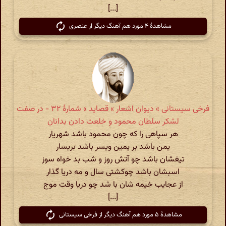
[...]
مشاهدهٔ ۴ مورد هم آهنگ دیگر از عنصری
فرخی سیستانی » دیوان اشعار » قصاید » شمارهٔ ۳۲ - در صفت
لشکر سلطان محمود و خلعت دادن بدانان
هر سپاهی را که چون محمود باشد شهریار
یمن باشد بر یمین ویسر باشد بریسار
تیغشان باشد چو آتش روز و شب بد خواه سوز
اسبشان باشد چوکشتی سال و مه دریا گذار
از عجایب خیمه شان با شد چو دریا وقت موج
[...]
مشاهدهٔ ۵ مورد هم آهنگ دیگر از فرخی سیستانی