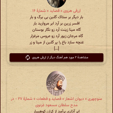
ازرقی هروی » قصاید » شمارهٔ ۱۶
بار دیگر بر ستاک گلبن بی برگ و بار
افسر زرین بر آرد ابر مروارید بار
گاه مینا زینت آرد زو نگار بوستان
گاه مرجان زیور آرد زو عروس مرغزار
غنچه سازد باغ را پر گلبن از مینا و زر
[...]
مشاهدهٔ ۲ مورد هم آهنگ دیگر از ازرقی هروی
منوچهری » دیوان اشعار » قصاید و قطعات » شمارهٔ ۲۷ - در
مدح سلطان مسعود غزنوی
ابر آذاری برآمد از کران کوهسار