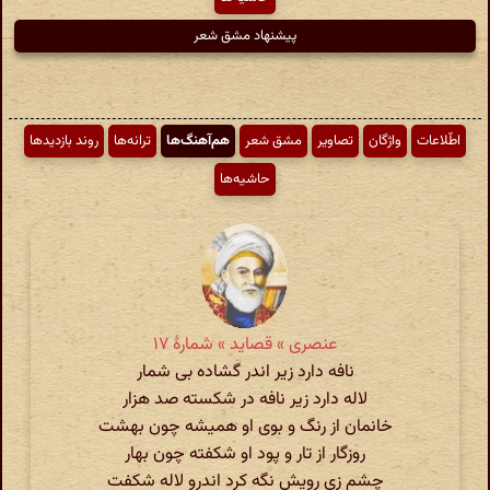
پیشنهاد مشق شعر
اطّلاعات
واژگان
تصاویر
مشق شعر
هم‌آهنگ‌ها
ترانه‌ها
روند بازدیدها
حاشیه‌ها
عنصری » قصاید » شمارهٔ ۱۷
نافه دارد زیر اندر گشاده بی شمار
لاله دارد زیر نافه در شکسته صد هزار
خانمان از رنگ و بوی او همیشه چون بهشت
روزگار از تار و پود او شکفته چون بهار
چشم زی رویش نگه کرد اندرو لاله شکفت