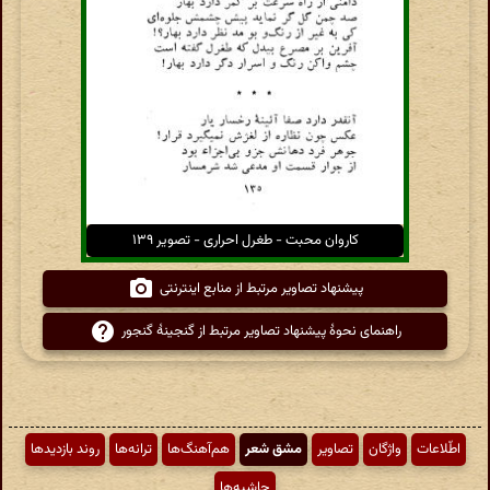
کاروان محبت - طغرل احراری - تصویر ۱۳۹
پیشنهاد تصاویر مرتبط از منابع اینترنتی
راهنمای نحوهٔ پیشنهاد تصاویر مرتبط از گنجینهٔ گنجور
اطّلاعات
واژگان
تصاویر
مشق شعر
هم‌آهنگ‌ها
ترانه‌ها
روند بازدیدها
حاشیه‌ها