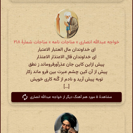
خواجه عبدالله انصاری » مناجات نامه » مناجات شمارهٔ ۲۱۸
ای خداوندان مال العتبار الاعتبار
ای خداوندان قال الاعتذار الاعتذار
پیش ازاین کاین جان عذرآورفروماند ز نطق
پیش از آن کین چشم عبرت بین فرو ماند زکار
توبه پیش آرید و نادم از گُنه کاری خویش
[...]
مشاهدهٔ ۵ مورد هم آهنگ دیگر از خواجه عبدالله انصاری