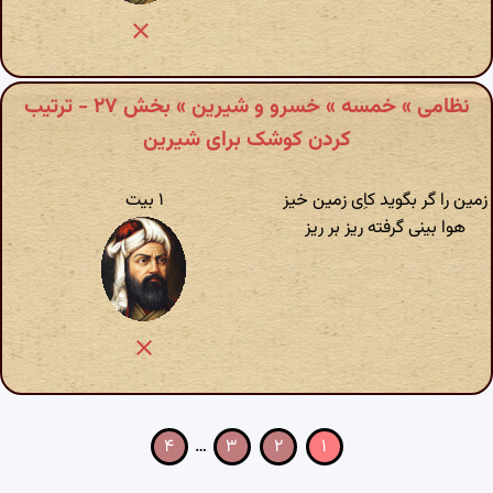
نظامی » خمسه » خسرو و شیرین » بخش ۲۷ - ترتیب
کردن کوشک برای شیرین
زمین را گر بگوید کاِی زمین خیز
۱ بیت
هوا بینی گرفته ریز بر ریز
۴
…
۳
۲
۱