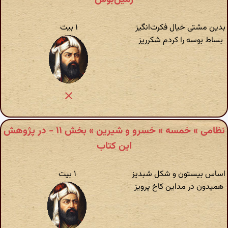
بدین مشتی خیال فکرت‌انگیز
۱ بیت
بساط بوسه را کردم شکر‌ریز
نظامی » خمسه » خسرو و شیرین » بخش ۱۱ - در پژوهش
این کتاب
اساس بیستون و شکل شبدیز
۱ بیت
همیدون در مداین کاخ پرویز