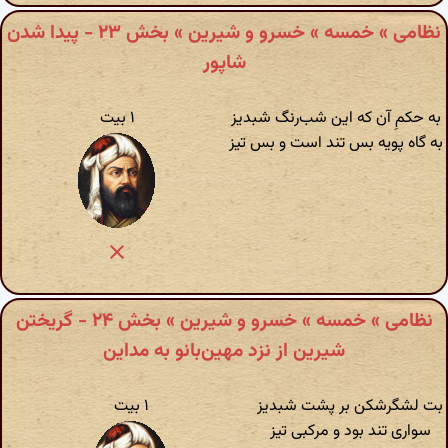
نظامی » خمسه » خسرو و شیرین » بخش ۲۳ - پیدا شدن
شاپور
به حکمِ آن که این شب‌رنگ شبدیز
۱ بیت
به گاه پویه بس تند است و بس تیز
نظامی » خمسه » خسرو و شیرین » بخش ۲۴ - گریختن
شیرین از نزد مهین‌بانو به مداین
بت لشگرشکن بر پشت شبدیز
۱ بیت
سواری تند بود و مرکبی تیز