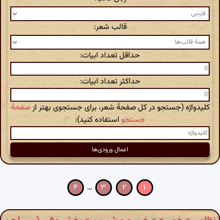
قالب شعر:
حداقل تعداد ابیات:
حداکثر تعداد ابیات:
کلیدواژه (جستجو در کل صفحهٔ شعر، برای جستجوی بهتر از
صفحهٔ
جستجو
استفاده کنید):
۴
…
۳
۲
۱