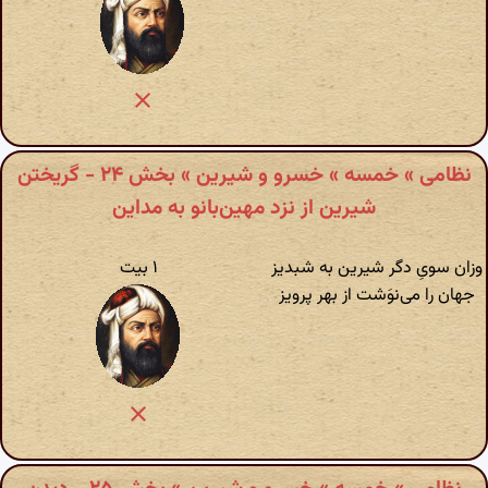
نظامی » خمسه » خسرو و شیرین » بخش ۲۴ - گریختن
شیرین از نزد مهین‌بانو به مداین
وزان سوی‌ِ دگر شیرین به شبدیز
۱ بیت
جهان را می‌نوَشت از بهر پرویز