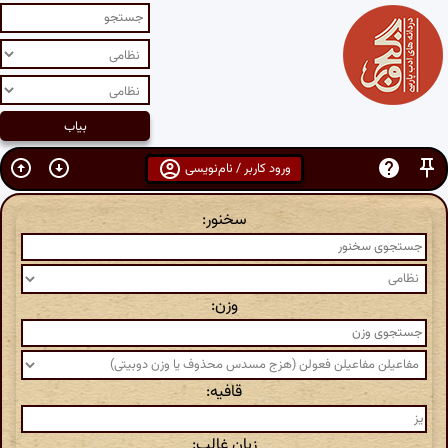
ورود کاربر / نام‌نویسی
سخنور:
وزن:
قافیه:
زبان غالب: