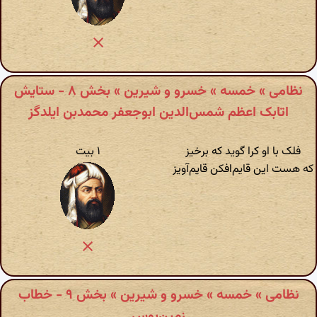
نظامی » خمسه » خسرو و شیرین » بخش ۸ - ستایش
اتابک اعظم شمس‌الدین ابوجعفر محمدبن ایلدگز
فلک با او کرا گوید که برخیز
۱ بیت
که هست این قایم‌افکن قایم‌آویز
نظامی » خمسه » خسرو و شیرین » بخش ۹ - خطاب
زمین‌بوس