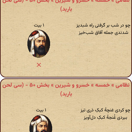
نظامی » خمسه » خسرو و شیرین » بخش ۵۰ - (سی لحن
باربد)
چو در شب بر گرفتی راه شبدیز
۱ بیت
شدندی جمله آفاق شب‌خیز
نظامی » خمسه » خسرو و شیرین » بخش ۵۰ - (سی لحن
باربد)
چو کردی غنچهٔ کبکِ دَری تیز
۱ بیت
ببردی غُنجهٔ کبکِ دل‌آویز