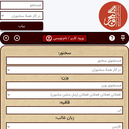
ورود کاربر / نام‌نویسی
سخنور:
وزن:
قافیه:
زبان غالب: