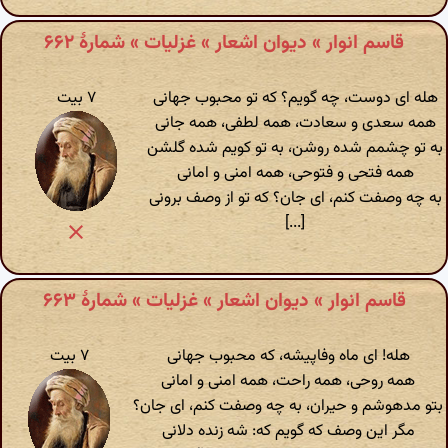
قاسم انوار » دیوان اشعار » غزلیات » شمارهٔ ۶۶۲
هله ای دوست، چه گویم؟ که تو محبوب جهانی
۷ بیت
همه سعدی و سعادت، همه لطفی، همه جانی
به تو چشمم شده روشن، به تو کویم شده گلشن
همه فتحی و فتوحی، همه امنی و امانی
به چه وصفت کنم، ای جان؟ که تو از وصف برونی
[...]
قاسم انوار » دیوان اشعار » غزلیات » شمارهٔ ۶۶۳
هله! ای ماه وفاپیشه، که محبوب جهانی
۷ بیت
همه روحی، همه راحت، همه امنی و امانی
بتو مدهوشم و حیران، به چه وصفت کنم، ای جان؟
مگر این وصف که گویم که: شه زنده دلانی