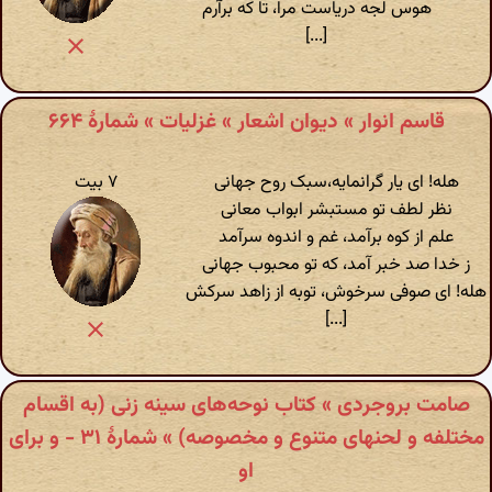
هوس لجه دریاست مرا، تا که برآرم
[...]
قاسم انوار » دیوان اشعار » غزلیات » شمارهٔ ۶۶۴
هله! ای یار گرانمایه،سبک روح جهانی
۷ بیت
نظر لطف تو مستبشر ابواب معانی
علم از کوه برآمد، غم و اندوه سرآمد
ز خدا صد خبر آمد، که تو محبوب جهانی
هله! ای صوفی سرخوش، توبه از زاهد سرکش
[...]
صامت بروجردی » کتاب نوحه‌های سینه زنی (به اقسام
مختلفه و لحنهای متنوع و مخصوصه) » شمارهٔ ۳۱ - و برای
او