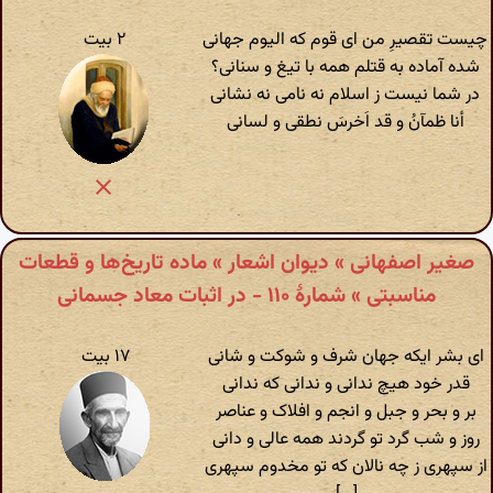
چیست تقصیرِ من ای قوم که الیوم جهانی
۲ بیت
شده آماده به قتلم همه با تیغ و سنانی؟
در شما نیست ز اسلام نه نامی نه نشانی
أنا ظمآنُ و قد اَخرسَ نطقی و لسانی
صغیر اصفهانی » دیوان اشعار » ماده تاریخ‌ها و قطعات
مناسبتی » شمارهٔ ۱۱۰ - در اثبات معاد جسمانی
ای بشر ایکه جهان شرف و شوکت و شانی
۱۷ بیت
قدر خود هیچ ندانی و ندانی که ندانی
بر و بحر و جبل و انجم و افلاک و عناصر
روز و شب گرد تو گردند همه عالی و دانی
از سپهری ز چه نالان که تو مخدوم سپهری