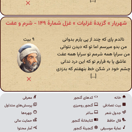
[...]
شهریار » گزیدهٔ غزلیات » غزل شمارهٔ ۱۴۹ - شرم و عفت
نالدم پای که چند از پی یارم بدوانی
۹ بیت
من بدو میرسم اما تو که دیدن نتوانی
من سراپا همه شرمم تو سراپا همه عفت
عاشق پا به فرارم تو که این درد ندانی
چشم خود در شکن خط بنهفتم که بدزدی
[...]
خانه
کدهای گنجور
معرفی
بیت تصادفی
گنجور رومیزی
پرسش‌های متداول
جدول شعر
ساغر
چهره‌ها
فال حافظ
کتابخانهٔ گنجور
حمایت مالی
نمایهٔ موسیقی
گنجینهٔ گنجور
آمار محتوا