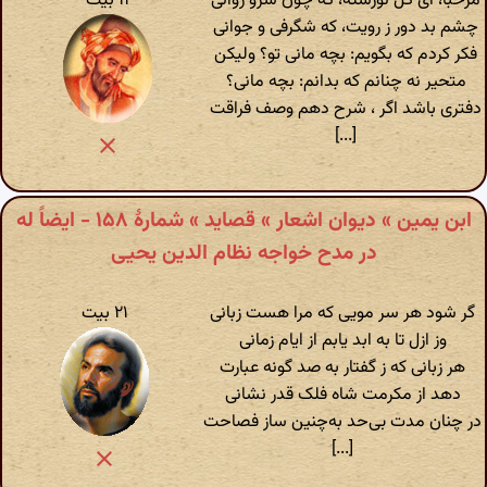
مرحبا، ای گل نورسته، که چون سرو روانی
۱۱ بیت
چشم بد دور ز رویت، که شگرفی و جوانی
فکر کردم که بگویم: بچه مانی تو؟ ولیکن
متحیر نه چنانم که بدانم: بچه مانی؟
دفتری باشد اگر ، شرح دهم وصف فراقت
[...]
ابن یمین » دیوان اشعار » قصاید » شمارهٔ ١۵٨ - ایضاً له
در مدح خواجه نظام الدین یحیی
گر شود هر سر مویی که مرا هست زبانی
۲۱ بیت
وز ازل تا به ابد یابم از ایام زمانی
هر زبانی که ز گفتار به صد گونه عبارت
دهد از مکرمت شاه فلک قدر نشانی
در چنان مدت بی‌‎حد به‌‎چنین ساز فصاحت
[...]