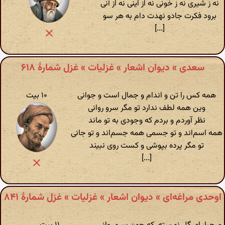
نه ز شیری نه ز خونی نه از اینی نه از آنی
برود فکرت جادو نهدت دام به هر سو
[...]
سعدی » دیوان اشعار » غزلیات » غزل شمارهٔ ۶۱۸
همه کس را تن و اندام و جمال است و جوانی
۱۰ بیت
وین همه لطف ندارد تو مگر سرو روانی
نظر آوردم و بردم که وجودی به تو ماند
همه اسم‌اند و تو جسمی همه جسم‌اند و تو جانی
تو مگر پرده بپوشی و کست روی نبیند
[...]
اوحدی مراغه‌ای » دیوان اشعار » غزلیات » غزل شمارهٔ ۸۴۱