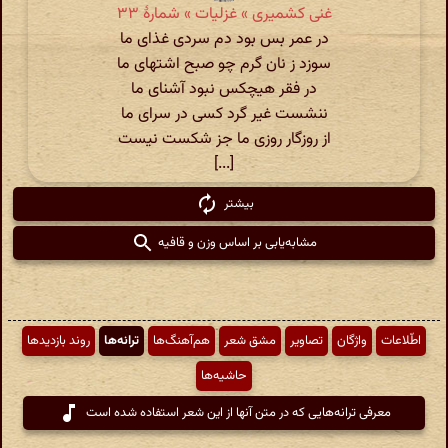
غنی کشمیری » غزلیات » شمارهٔ ۳۳
در عمر بس بود دم سردی غذای ما
سوزد ز نان گرم چو صبح اشتهای ما
در فقر هیچکس نبود آشنای ما
ننشست غیر گرد کسی در سرای ما
از روزگار روزی ما جز شکست نیست
[...]
بیشتر
مشابه‌یابی بر اساس وزن و قافیه
اطّلاعات
واژگان
تصاویر
مشق شعر
هم‌آهنگ‌ها
ترانه‌ها
روند بازدیدها
حاشیه‌ها
معرفی ترانه‌هایی که در متن آنها از این شعر استفاده شده است