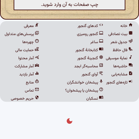
چپ صفحات به آن وارد شوید.
خانه
کدهای گنجور
معرفی
بیت تصادفی
گنجور رومیزی
پرسش‌های متداول
جدول شعر
ساغر
چهره‌ها
فال حافظ
کتابخانهٔ گنجور
حمایت مالی
نمایهٔ موسیقی
گنجینهٔ گنجور
آمار محتوا
حاشیه‌ها
محاسبه‌گر ابجد
آمار مشارکت
مشابه‌یابی
آوای گنجور
آمار بازدید
تازه‌های گنجور
پیشخان خوانشگران
منابع
پیشخان یا پیشخوان؟
تماس
نسکبان
حریم خصوصی