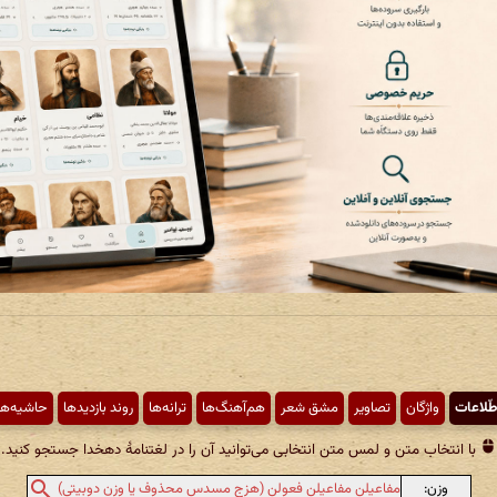
طّلاعات
واژگان
تصاویر
مشق شعر
هم‌آهنگ‌ها
ترانه‌ها
روند بازدیدها
حاشیه‌ها
با انتخاب متن و لمس متن انتخابی می‌توانید آن را در لغتنامهٔ دهخدا جستجو کنید.
وزن:
مفاعیلن مفاعیلن فعولن (هزج مسدس محذوف یا وزن دوبیتی)