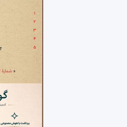
چه
«
شمارهٔ ۷۴: گرچه دل ز آتش هجران تو داغی دارد