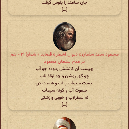
جان سامند را بلوس گرفت
[...]
مسعود سعد سلمان » دیوان اشعار » قصاید » شمارهٔ ۱۹ - هم
در مدح سلطان محمود
چیست آن کاتشش زدوده چو آب
چو گهر روشن و چو لؤلؤ ناب
نیست سیماب و آب و هست درو
صفوت آب و گونه سیماب
نه سطرلاب و خوبی و زشتی
[...]