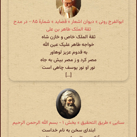
ابوالفرج رونی » دیوان اشعار » قصاید » شمارهٔ ۸۵ - در مدح
ثقة الملک طاهر بن علی
ثقة الملک خاص و خازن شاه
خواجه طاهر علیک عین الله
به قدوم عزیز لوهاور
مصر کرد و ز مصر بیش به جاه
نور او نور یوسف چاهی است
[...]
سنایی » طریق التحقیق » بخش ۱ - بسم الله الرحمن الرحیم
ابتدای سخن به نام خداست