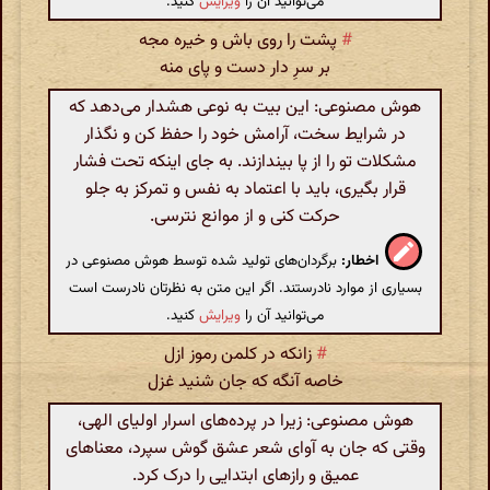
می‌توانید آن را
ویرایش
کنید.
#
پشت را روی باش و خیره مجه
بر سرِ دار دست و پای منه
هوش مصنوعی: این بیت به نوعی هشدار می‌دهد که
در شرایط سخت، آرامش خود را حفظ کن و نگذار
مشکلات تو را از پا بیندازند. به جای اینکه تحت فشار
قرار بگیری، باید با اعتماد به نفس و تمرکز به جلو
حرکت کنی و از موانع نترسی.
اخطار:
برگردان‌های تولید شده توسط هوش مصنوعی در
بسیاری از موارد نادرستند. اگر این متن به نظرتان نادرست است
می‌توانید آن را
ویرایش
کنید.
#
زانکه در کلمن رموز ازل
خاصه آنگه که جان شنید غزل
هوش مصنوعی: زیرا در پرده‌های اسرار اولیای الهی،
وقتی که جان به آوای شعر عشق گوش سپرد، معناهای
عمیق و رازهای ابتدایی را درک کرد.