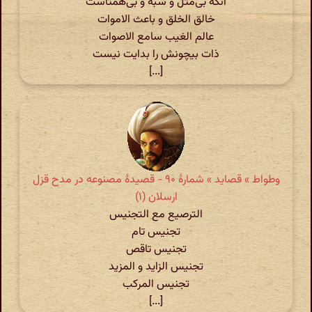
آنکه بی‌مثل و شبه و بی‌همتاست
خالق الخلق و باعث الاموات
عالم الغیب سامع الاصوات
ذات بیچونش را بدایت نیست
[...]
وطواط » قصاید » شمارهٔ ۹۰ - قصیدۀ مصنوعه در مدح قزل
ارسلان (۱)
الترصیع مع التجنیس
تجنیس تام
تجنیس تاقص
تجنیس الزاید و المزید
تجنیس المرکب
[...]