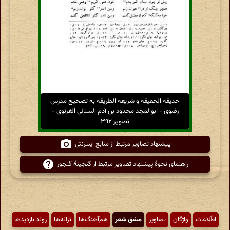
حدیقة الحقیقة و شریعة الطریقة به تصحیح مدرس
رضوی - ابوالمجد مجدود بن آدم السنائی الغزنوی -
تصویر ۳۹۲
پیشنهاد تصاویر مرتبط از منابع اینترنتی
راهنمای نحوهٔ پیشنهاد تصاویر مرتبط از گنجینهٔ گنجور
اطّلاعات
واژگان
تصاویر
مشق شعر
هم‌آهنگ‌ها
ترانه‌ها
روند بازدیدها