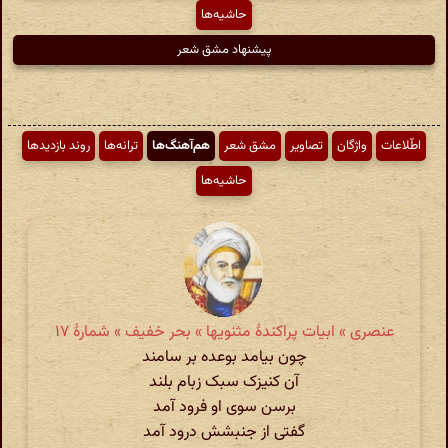
حاشیه‌ها
پیشنهاد مشق شعر
اطّلاعات
واژگان
تصاویر
مشق شعر
هم‌آهنگ‌ها
ترانه‌ها
روند بازدیدها
حاشیه‌ها
عنصری » ابیات پراکندهٔ مثنویها » بحر خفیف » شمارهٔ ۱۷
چون بیامد بوعده بر سامند
آن کنیزک سبک زبام بلند
برسن سوی او فرود آمد
گفتی از جنبشش درود آمد