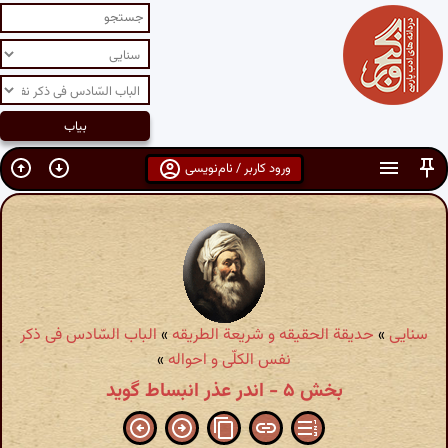
ورود کاربر / نام‌نویسی
سنایی
»
حدیقة الحقیقه و شریعة الطریقه
»
الباب السّادس فی ذکر
نفس الکلّی و احواله
»
بخش ۵ - اندر عذر انبساط گوید