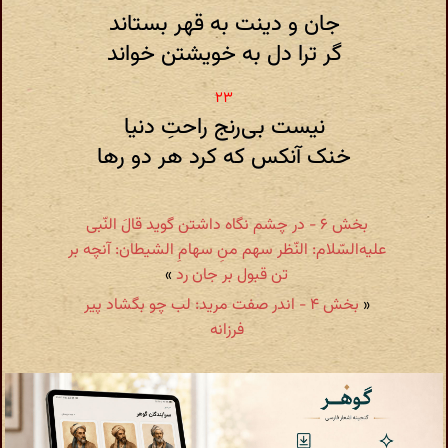
جان و دینت به قهر بستاند
گر ترا دل به خویشتن خواند
نیست بی‌رنج راحتِ دنیا
خنک آنکس که کرد هر دو رها
بخش ۶ - در چشم نگاه داشتن گوید قالَ النّبی
علیه‌السّلام: النّظر سهم منِ سهامِ الشیطان: آنچه بر
تن قبول بر جان رد
»
«
بخش ۴ - اندر صفت مرید: لب چو بگشاد پیر
فرزانه