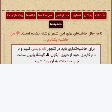
اطّلاعات
واژگان
تصاویر
مشق شعر
هم‌آهنگ‌ها
ترانه‌ها
روند بازدیدها
حاشیه‌ها
تا به حال حاشیه‌ای برای این شعر نوشته نشده است.
💬 من
حاشیه بگذارم ...
برای حاشیه‌گذاری باید در گنجور
نام‌نویسی
کنید و با
نام کاربری خود از طریق آیکون 👤 گوشهٔ پایین سمت
چپ صفحات به آن وارد شوید.
خانه
کدهای گنجور
معرفی
بیت تصادفی
گنجور رومیزی
پرسش‌های متداول
جدول شعر
ساغر
چهره‌ها
فال حافظ
کتابخانهٔ گنجور
حمایت مالی
نمایهٔ موسیقی
گنجینهٔ گنجور
آمار محتوا
حاشیه‌ها
محاسبه‌گر ابجد
آمار مشارکت