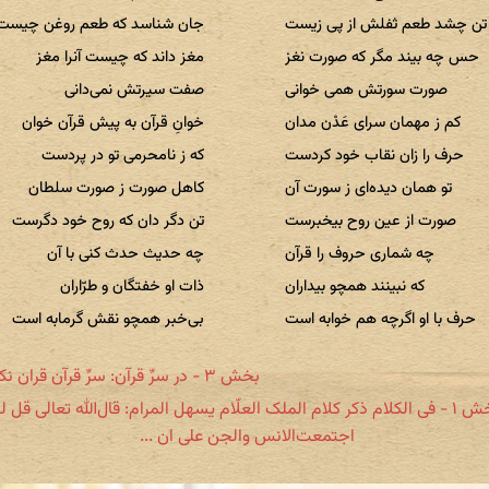
تن چشد طعم ثفلش از پی زیست
جان شناسد که طعم روغن چیست
حس چه بیند مگر که صورت نغز
مغز داند که چیست آنرا مغز
صورت سورتش همی خوانی
صفت سیرتش نمی‌دانی
کم ز مهمان سرای عَدْن مدان
خوانِ قرآن به پیش قرآن خوان
حرف را زان نقاب خود کردست
که ز نامحرمی تو در پردست
تو همان دیده‌ای ز سورت آن
کاهل صورت ز صورت سلطان
صورت از عین روح بیخبرست
تن دگر دان که روح خود دگرست
چه شماری حروف را قرآن
چه حدیث حدث کنی با آن
که نبینند همچو بیداران
ذات او خفتگان و طرّاران
حرف با او اگرچه هم خوابه است
بی‌خبر همچو نقش گرمابه است
بخش ۳ - در سرِّ قرآن: سرِّ قرآن قران نکو داند
بخش ۱ - فی الکلام ذکر کلام الملک العلّام یسهل المرام: قال‌الله تعالی قل ل
اجتمعت‌الانس والجن علی ان ...