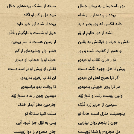
بهر نامحرمان به پیش جمال
بسته از مشک پرده‌های جلال
پرده و پرده‌دار را از شاه
نبود دل ز کار او آگاه
داند آنکس که وی بصر دارد
پرده از شاه کی خبر دارد
نشد از دور طارم ازرق
عرق او سُست و تازگیش خَلَق
نقش و حرف و قرائتش به یقین
از زمین هست تا سرِ پروین
تو هنوز از کفایت شب و روز
قشر اول چشیده‌ای از گوز
تو ز قرآن نقاب او دیدی
حرف او را حجاب او دیدی
پیش نااهل چهره نگشادست
نقش او پیش او بر استادست
گر ترا هیچ اهل آن دیدی
آن نقاب رقیق بدریدی
مر ترا روی خویش بنمودی
تا روانت بدو بیاسودی
اولین پوست زفت و تلخ بُوَد
دومین چون ز ماه سلخ بُوَد
سیمین از حریر زرد تُنُک
چارمین مغز آبدار خنک
پنجمینت منزل است خانهٔ تو
سنّت انبیا ستانهٔ تو
چون ز پنجم روان بیارایی
پس به اوّل چرا فرود آیی
دل مجروح را شفا زویست
جان محروم را دوا زویست