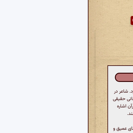
. شاعر در
عانی حقیقی
آن اشاره
ند.
نای عمیق و