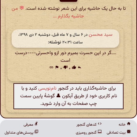
تا به حال یک حاشیه برای این شعر نوشته شده است.
💬 من
حاشیه بگذارم ...
سید محسن
در ‫۶ سال و ۷ ماه قبل، دوشنبه ۲ دی ۱۳۹۸،
نوشته:
ساعت ۲۰:۳۱
....گر در این حسرت بمیرم دور ازو واحسرتی----درست
است
link
flag
۰
thumb_down
۰
thumb_up
reply
برای حاشیه‌گذاری باید در گنجور
نام‌نویسی
کنید و با
نام کاربری خود از طریق آیکون 👤 گوشهٔ پایین سمت
چپ صفحات به آن وارد شوید.
خانه
کدهای گنجور
معرفی
بیت تصادفی
گنجور رومیزی
پرسش‌های متداول