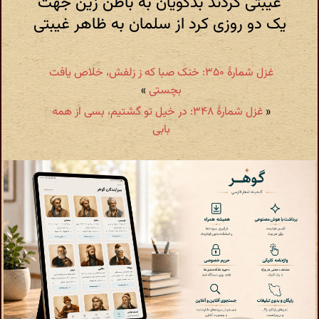
غیبتی کردند بدگویان به باطن زین جهت
یک دو روزی کرد از سلمان به ظاهر غیبتی
غزل شمارهٔ ۳۵۰: خنک صبا که ز زلفش، خلاص یافت
بچستی
»
«
غزل شمارهٔ ۳۴۸: در خیل تو گشتیم، بسی از همه
بابی