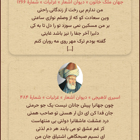
جهان ملک خاتون » دیوان اشعار » غزلیات » شمارهٔ ۱۲۶۶
من ندارم بی رخت از زندگانی راحتی
وین سعادت کو که از وصلم نوازی ساعتی
بر من مسکین نمی سوزد تو را دل تا به کی
دلبرا آخر جفا را نیز باشد غایتی
گفته بودم ترک مهر روی مه رویان کنم
[...]
اسیری لاهیجی » دیوان اشعار » غزلیات » شمارهٔ ۴۸۴
چون جهانرا پیش جانان نیست یک جو حرمتی
جان فدا کن ای دل ار هستی تو صاحب همتی
درد عشقت عاشقانرا دولتی بی منتهاست
کز غم عشق تو می یابند هر دم لذتی
ای نسیم صبحگاهی اشتیاق جان من