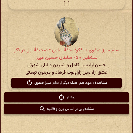
[...]
سام میرزا صفوی » تذکرهٔ تحفهٔ سامی » صحیفهٔ اول در ذکر
سلاطین » ۵- سلطان حسین میرزا
حسن آرا، سن کامل و شیرین و لیلی شهرتی
عشق آرا، مین زاراولوب فرهاد و مجنون تهمتی
مشاهدهٔ ۱ مورد هم آهنگ دیگر از سام میرزا صفوی
بیشتر
مشابه‌یابی بر اساس وزن و قافیه