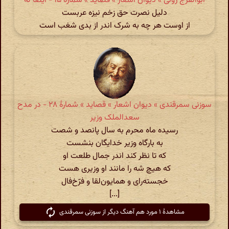
ابوالفرج رونی » دیوان اشعار » قصاید » شمارهٔ ۱۵ - ایضاً له
دلیل نصرت حق زخم نیزه عربست
از اوست هر چه به شرک اندر از بدی شغب است
سوزنی سمرقندی » دیوان اشعار » قصاید » شمارهٔ ۲۸ - در مدح
سعدالملک وزیر
رسیده ماه محرم به سال پانصد و شصت
به بارگاه وزیر خدایگان بنشست
که تا نظر کند اندر جمال طلعت او
که هیچ شه را مانند او وزیری هست
خجسته‌رای و همایون‌لقا و فرّخ‌فال
[...]
مشاهدهٔ ۱ مورد هم آهنگ دیگر از سوزنی سمرقندی