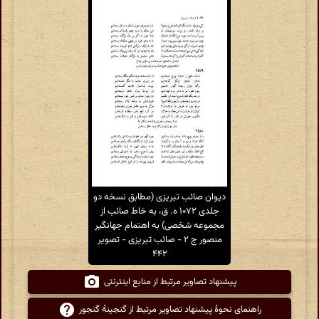
دیوان صائب تبریزی (مطابق نسخه دو
جلدی ۱۰۷۲ ه. ق، به خاط صائب از
مجموعه شخصی) به اهتمام جهانگیر
منصور ج ۲ - صائب تبریزی - تصویر
۴۴۲
پیشنهاد تصاویر مرتبط از منابع اینترنتی
راهنمای نحوهٔ پیشنهاد تصاویر مرتبط از گنجینهٔ گنجور