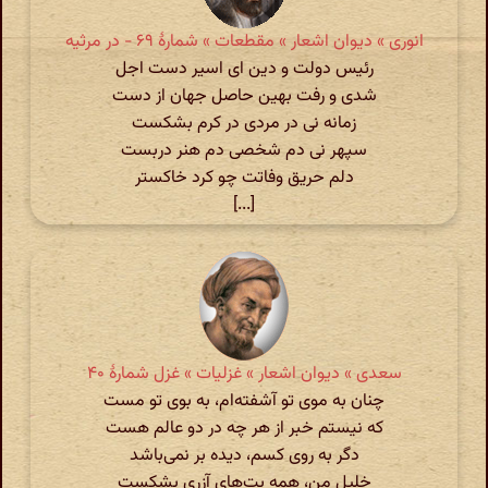
انوری » دیوان اشعار » مقطعات » شمارهٔ ۶۹ - در مرثیه
رئیس دولت و دین ای اسیر دست اجل
شدی و رفت بهین حاصل جهان از دست
زمانه نی در مردی در کرم بشکست
سپهر نی دم شخصی دم هنر دربست
دلم حریق وفاتت چو کرد خاکستر
[...]
سعدی » دیوان اشعار » غزلیات » غزل شمارهٔ ۴۰
چنان به موی تو آشفته‌ام، به بوی تو مست
که نیستم خبر از هر چه در دو عالم هست
دگر به روی کسم، دیده بر نمی‌باشد
خلیل من، همه بت‌های آزری بشکست