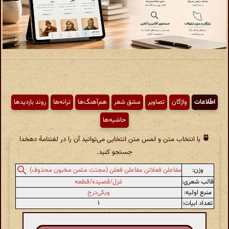
اطّلاعات
واژگان
تصاویر
مشق شعر
هم‌آهنگ‌ها
ترانه‌ها
روند بازدیدها
حاشیه‌ها
با انتخاب متن و لمس متن انتخابی می‌توانید آن را در لغتنامهٔ دهخدا
جستجو کنید.
وزن:
مفاعلن فعلاتن مفاعلن فعلن (مجتث مثمن مخبون محذوف)
قالب شعری:
غزل/قصیده/قطعه
منبع اولیه:
ویکی‌درج
تعداد ابیات:
۱