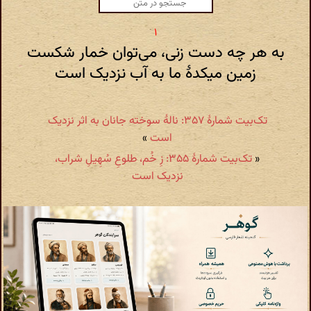
به هر چه دست زنی، می‌توان خمار شکست
زمین میکدهٔ ما به آب نزدیک است
تک‌بیت شمارهٔ ۳۵۷: نالهٔ سوخته جانان به اثر نزدیک
است
»
«
تک‌بیت شمارهٔ ۳۵۵: زِ خُم، طلوعِ سُهِیلِ شراب،
نزدیک است