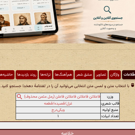
طّلاعات
واژگان
تصاویر
مشق شعر
هم‌آهنگ‌ها
ترانه‌ها
روند بازدیدها
حاشیه‌ها
با انتخاب متن و لمس متن انتخابی می‌توانید آن را در لغتنامهٔ دهخدا جستجو کنید.
وزن:
فاعلاتن فاعلاتن فاعلاتن فاعلن (رمل مثمن محذوف)
قالب شعری:
غزل/قصیده/قطعه
منبع اولیه:
ویکی‌درج
تعداد ابیات:
۱
خلاصه