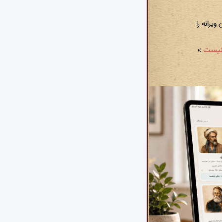
یرانه را
»