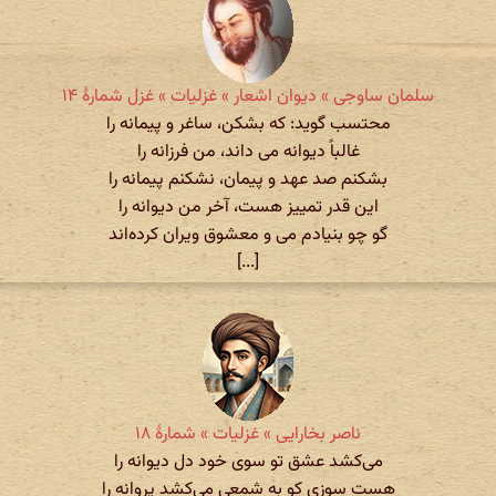
سلمان ساوجی » دیوان اشعار » غزلیات » غزل شمارهٔ ۱۴
محتسب گوید: که بشکن، ساغر و پیمانه را
غالباً دیوانه می داند، من فرزانه را
بشکنم صد عهد و پیمان، نشکنم پیمانه را
این قدر تمییز هست، آخر من دیوانه را
گو چو بنیادم می و معشوق ویران کرده‌اند
[...]
ناصر بخارایی » غزلیات » شمارهٔ ۱۸
می‌کشد عشق تو سوی خود دل دیوانه را
هست سوزی کو به شمعی می‌کشد پروانه را