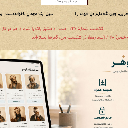
خرابی، چون نگه دارم دلِ دیوانه را؟
سیل، یک مهمانِ ناخوانده‌ست، این و
تک‌بیت شمارهٔ ۲۳۰: حسن و عشق پاک را شرم و حیا در کار نیست
 دَر شکستِ من، کَمرها بسته‌اند