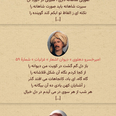
صورتی شاهانه داری ، سیرتی در خورد آن
سیرت شاهانه باید صورت شاهانه را
نکته ای ز الفاظ تو ابکم کند گوینده را
[...]
امیرخسرو دهلوی » دیوان اشعار » غزلیات » شمارهٔ ۵۹
باز دل گم گشت در کویت من دیوانه را
از کجا کردم نگاه آن شکل قلاشانه را
گاه گاه، ای باد، کانجاهات می افتد گذر
ز آشنایان کهن یادی ده آن بیگانه را
هر شب از هر سوی در می آیدم در دل خیال
[...]