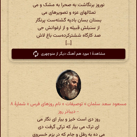
نوروز برنگاشت به صحرا به مشک و می
تمثالهای عزه و تصویرهای می
بستان بسان بادیه گشته‌ست پرنگار
از سنبلش قبیله و از ارغوانش حی
صد کارگاه ششترکرده‌ست باغ لاش
[...]
مشاهدهٔ ۱ مورد هم آهنگ دیگر از منوچهری
مسعود سعد سلمان » توصیفات » نام روزهای فرس » شمارهٔ ۸
- دیباذر روز
روز دی است خیز و بیار ای نگار می
ای ترک می بیار که ترکی گرفت دی
می ده به رطل و جام که در بزم خسروی