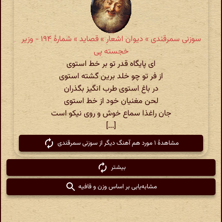
سوزنی سمرقندی » دیوان اشعار » قصاید » شمارهٔ ۱۹۴ - وزیر
خجسته پی
ای پایگاه قدر تو بر خط استوی
از فر تو چو خلد برین گشته استوی
در باغ استوی طرب انگیز بگذران
لحن مغنیان خود از خط استوی
جان راغذا سماع خوش و روی نیکو است
[...]
مشاهدهٔ ۱ مورد هم آهنگ دیگر از سوزنی سمرقندی
بیشتر
مشابه‌یابی بر اساس وزن و قافیه