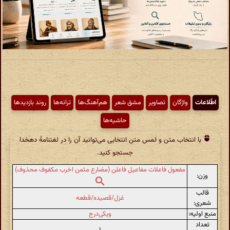
اطّلاعات
واژگان
تصاویر
مشق شعر
هم‌آهنگ‌ها
ترانه‌ها
روند بازدیدها
حاشیه‌ها
با انتخاب متن و لمس متن انتخابی می‌توانید آن را در لغتنامهٔ دهخدا
جستجو کنید.
مفعول فاعلات مفاعیل فاعلن (مضارع مثمن اخرب مکفوف محذوف)
وزن:
قالب
غزل/قصیده/قطعه
شعری:
منبع اولیه:
ویکی‌درج
تعداد
۱