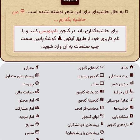
حاشیه‌ها
تا به حال حاشیه‌ای برای این شعر نوشته نشده است.
💬 من
حاشیه بگذارم ...
برای حاشیه‌گذاری باید در گنجور
نام‌نویسی
کنید و با
نام کاربری خود از طریق آیکون 👤 گوشهٔ پایین سمت
چپ صفحات به آن وارد شوید.
خانه
کدهای گنجور
معرفی
بیت تصادفی
گنجور رومیزی
پرسش‌های متداول
جدول شعر
ساغر
چهره‌ها
فال حافظ
کتابخانهٔ گنجور
حمایت مالی
نمایهٔ موسیقی
گنجینهٔ گنجور
آمار محتوا
حاشیه‌ها
محاسبه‌گر ابجد
آمار مشارکت
مشابه‌یابی
آوای گنجور
آمار بازدید
تازه‌های گنجور
پیشخان خوانشگران
منابع
پیشخان یا پیشخوان؟
تماس