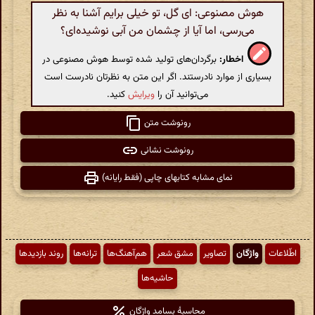
هوش مصنوعی: ای گل، تو خیلی برایم آشنا به نظر
می‌رسی، اما آیا از چشمان من آبی نوشیده‌ای؟
اخطار:
برگردان‌های تولید شده توسط هوش مصنوعی در
بسیاری از موارد نادرستند. اگر این متن به نظرتان نادرست است
می‌توانید آن را
ویرایش
کنید.
رونوشت متن
رونوشت نشانی
نمای مشابه کتابهای چاپی (فقط رایانه)
اطّلاعات
واژگان
تصاویر
مشق شعر
هم‌آهنگ‌ها
ترانه‌ها
روند بازدیدها
حاشیه‌ها
محاسبهٔ بسامد واژگان