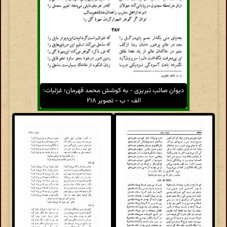
دیوان صائب تبریزی - به کوشش محمد قهرمان؛ غزلیات:
الف - ب - تصویر ۲۱۸