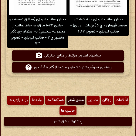
دیوان صائب تبریزی - به کوشش
دیوان صائب تبریزی (مطابق نسخه دو
محمد قهرمان - ج ۶ (غزلیات: ن ـ ی) -
جلدی ۱۰۷۲ ه. ق، به خاط صائب از
صائب تبریزی - تصویر ۴۸۷
مجموعه شخصی) به اهتمام جهانگیر
منصور ج ۲ - صائب تبریزی - تصویر
۷۳
پیشنهاد تصاویر مرتبط از منابع اینترنتی
راهنمای نحوهٔ پیشنهاد تصاویر مرتبط از گنجینهٔ گنجور
اطّلاعات
واژگان
تصاویر
مشق شعر
هم‌آهنگ‌ها
ترانه‌ها
روند بازدیدها
حاشیه‌ها
پیشنهاد مشق شعر