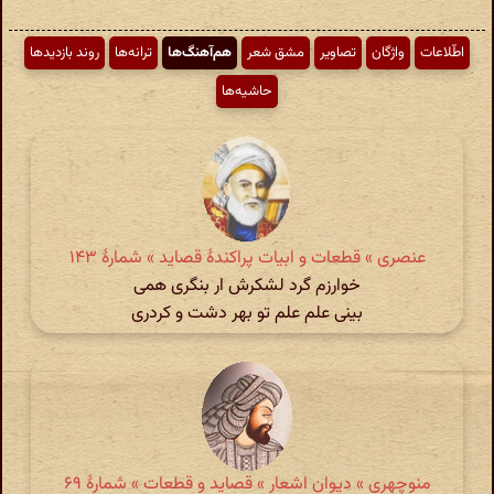
اطّلاعات
واژگان
تصاویر
مشق شعر
هم‌آهنگ‌ها
ترانه‌ها
روند بازدیدها
حاشیه‌ها
عنصری » قطعات و ابیات پراکندهٔ قصاید » شمارهٔ ۱۴۳
خوارزم گرد لشکرش ار بنگری همی
بینی علم علم تو بهر دشت و کردری
منوچهری » دیوان اشعار » قصاید و قطعات » شمارهٔ ۶۹