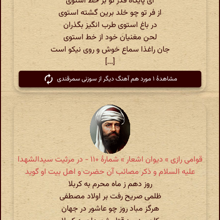
ای پایگاه قدر تو بر خط استوی
از فر تو چو خلد برین گشته استوی
در باغ استوی طرب انگیز بگذران
لحن مغنیان خود از خط استوی
جان راغذا سماع خوش و روی نیکو است
[...]
مشاهدهٔ ۱ مورد هم آهنگ دیگر از سوزنی سمرقندی
قوامی رازی » دیوان اشعار » شمارهٔ ۱۱۰ - در مرثیت سیدالشهدا
علیه السلام و ذکر مصائب آن حضرت و اهل بیت او گوید
روز دهم ز ماه محرم به کربلا
ظلمی صریح رفت بر اولاد مصطفی
هرگز مباد روز چو عاشور در جهان