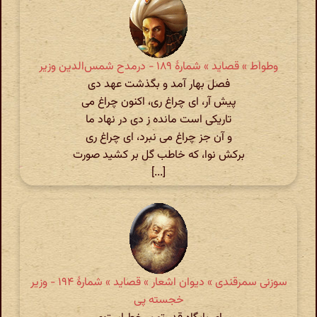
وطواط » قصاید » شمارهٔ ۱۸۹ - درمدح شمس‌الدین وزیر
فصل بهار آمد و بگذشت عهد دی
پیش آر، ای چراغ ری، اکنون چراغ می
تاریکی است مانده ز دی در نهاد ما
و آن جز چراغ می نبرد، ای چراغ ری
برکش نوا، که خاطب گل بر کشید صورت
[...]
سوزنی سمرقندی » دیوان اشعار » قصاید » شمارهٔ ۱۹۴ - وزیر
خجسته پی