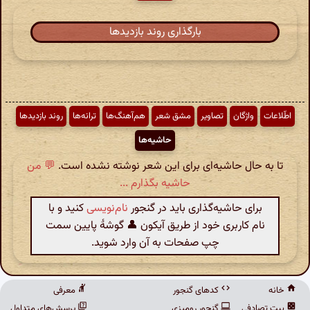
بارگذاری روند بازدیدها
اطّلاعات
واژگان
تصاویر
مشق شعر
هم‌آهنگ‌ها
ترانه‌ها
روند بازدیدها
حاشیه‌ها
تا به حال حاشیه‌ای برای این شعر نوشته نشده است.
💬 من
حاشیه بگذارم ...
برای حاشیه‌گذاری باید در گنجور
نام‌نویسی
کنید و با
نام کاربری خود از طریق آیکون 👤 گوشهٔ پایین سمت
چپ صفحات به آن وارد شوید.
خانه
کدهای گنجور
معرفی
بیت تصادفی
گنجور رومیزی
پرسش‌های متداول