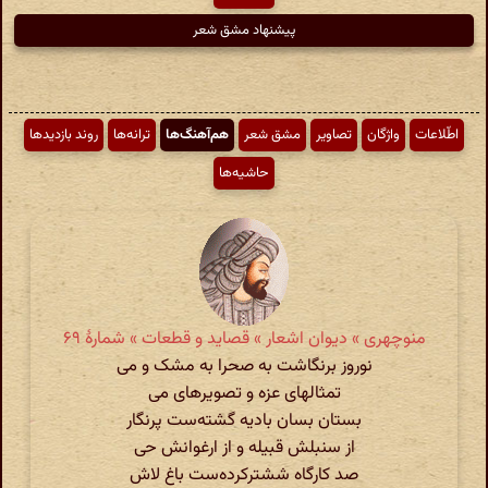
پیشنهاد مشق شعر
اطّلاعات
واژگان
تصاویر
مشق شعر
هم‌آهنگ‌ها
ترانه‌ها
روند بازدیدها
حاشیه‌ها
منوچهری » دیوان اشعار » قصاید و قطعات » شمارهٔ ۶۹
نوروز برنگاشت به صحرا به مشک و می
تمثالهای عزه و تصویرهای می
بستان بسان بادیه گشته‌ست پرنگار
از سنبلش قبیله و از ارغوانش حی
صد کارگاه ششترکرده‌ست باغ لاش