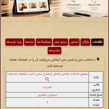
اطّلاعات
واژگان
تصاویر
مشق شعر
هم‌آهنگ‌ها
ترانه‌ها
روند بازدیدها
حاشیه‌ها
با انتخاب متن و لمس متن انتخابی می‌توانید آن را در لغتنامهٔ دهخدا
جستجو کنید.
مفعول فاعلات مفاعیل فاعلن (مضارع مثمن اخرب مکفوف محذوف)
وزن:
قالب
قصیده
شعری:
منبع اولیه:
سیاوش جعفری
تعداد
۱
ابیات: