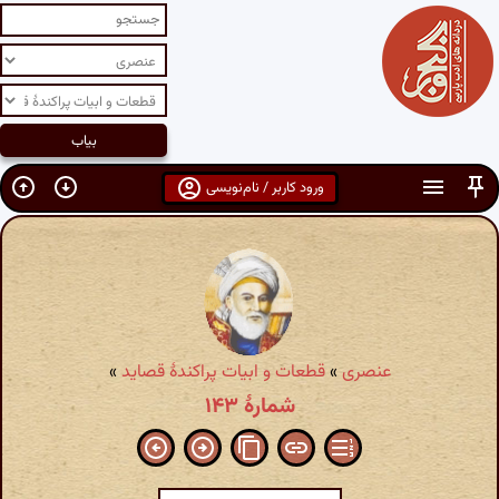
ورود کاربر / نام‌نویسی
عنصری
»
قطعات و ابیات پراکندهٔ قصاید
»
شمارهٔ ۱۴۳