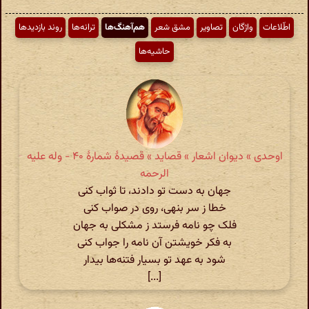
اطّلاعات
واژگان
تصاویر
مشق شعر
هم‌آهنگ‌ها
ترانه‌ها
روند بازدیدها
حاشیه‌ها
اوحدی » دیوان اشعار » قصاید » قصیدهٔ شمارهٔ ۴۰ - وله علیه
الرحمه
جهان به دست تو دادند، تا ثواب کنی
خطا ز سر بنهی، روی در صواب کنی
فلک چو نامه فرستد ز مشکلی به جهان
به فکر خویشتن آن نامه را جواب کنی
شود به عهد تو بسیار فتنه‌ها بیدار
[...]