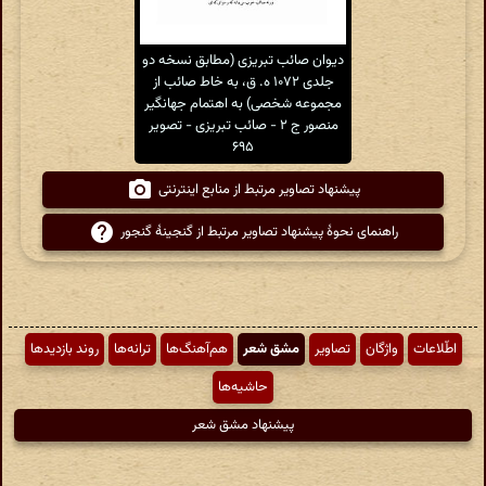
دیوان صائب تبریزی (مطابق نسخه دو
جلدی ۱۰۷۲ ه. ق، به خاط صائب از
مجموعه شخصی) به اهتمام جهانگیر
منصور ج ۲ - صائب تبریزی - تصویر
۶۹۵
پیشنهاد تصاویر مرتبط از منابع اینترنتی
راهنمای نحوهٔ پیشنهاد تصاویر مرتبط از گنجینهٔ گنجور
اطّلاعات
واژگان
تصاویر
مشق شعر
هم‌آهنگ‌ها
ترانه‌ها
روند بازدیدها
حاشیه‌ها
پیشنهاد مشق شعر