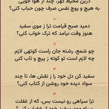
درین محیط گهر، چند از هوا جویی
به هیچ و پوچ نفس صرف چون حباب کنی؟
دمید صبح قیامت ترا ز موی سفید
هنوز وقت نیامد که ترک خواب کنی؟
چو شمع، رشته جان راست کوتهی لازم
چه لازم است تو کوته ز پیچ و تاب کنی
سفید کن دل خود را ز نقش ها، تا چند
سواد دیده خود روشن از کتاب کنی؟
ترا سیاهی رو نیست بس، که از غفلت
سیاه موی سفید خود از خضاب کنی؟