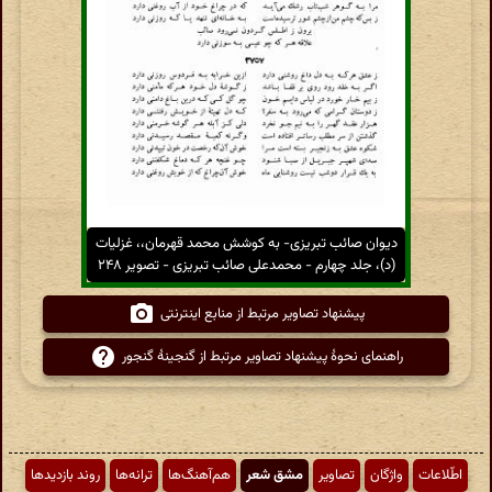
دیوان صائب تبریزی- به کوشش محمد قهرمان،، غزلیات
(د)، جلد چهارم - محمدعلی صائب تبریزی - تصویر ۲۴۸
پیشنهاد تصاویر مرتبط از منابع اینترنتی
راهنمای نحوهٔ پیشنهاد تصاویر مرتبط از گنجینهٔ گنجور
اطّلاعات
واژگان
تصاویر
مشق شعر
هم‌آهنگ‌ها
ترانه‌ها
روند بازدیدها