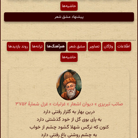
حاشیه‌ها
پیشنهاد مشق شعر
اطّلاعات
واژگان
تصاویر
مشق شعر
هم‌آهنگ‌ها
ترانه‌ها
روند بازدیدها
حاشیه‌ها
صائب تبریزی » دیوان اشعار » غزلیات » غزل شمارهٔ ۳۷۵۲
درین بهار به گلزار رفتنی دارد
به پای بوی گل از خود گذشتنی دارد
کنون که نرگس شهلا گشود چشم از خواب
به چشم روشنی باغ رفتنی دارد