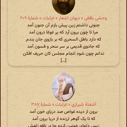
وحشی بافقی » دیوان اشعار » غزلیات » شمارهٔ ۲۰۹
جنونی داشتم زین پیش بازم آن جنون آمد
مرا تا چون برون آرد که پر غوغا درون آمد
که دارد باطل السحری که بر بازوی جان بندم
که جادوی قدیمی بر سر سحر و فسون آمد
ندانم چون شود انجام مجلس کان حریف افکن
[...]
آشفتهٔ شیرازی » غزلیات » شمارهٔ ۳۸۷
برون از دیده غواص صد دریای خون آمد
که تا یک گوهر ارزنده از دریا برون آمد
زبس دلهای خونین کرده جا در نافه زلفش