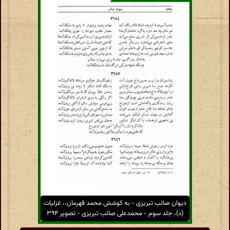
دیوان صائب تبریزی - به کوشش محمد قهرمان،، غزلیات
(د)، جلد سوم - محمدعلی صائب تبریزی - تصویر ۳۹۴