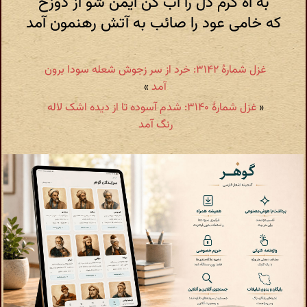
به آه گرم دل را آب کن ایمن شو از دوزخ
که خامی عود را صائب به آتش رهنمون آمد
غزل شمارهٔ ۳۱۴۲: خرد از سر زجوش شعله سودا برون
آمد
»
«
غزل شمارهٔ ۳۱۴۰: شدم آسوده تا از دیده اشک لاله
رنگ آمد