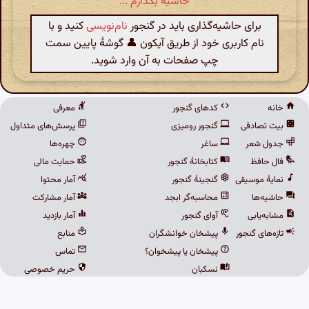
حاشیه بگذارم ...
برای حاشیه‌گذاری باید در گنجور
نام‌نویسی
کنید و با
نام کاربری خود از طریق آیکون 👤 گوشهٔ پایین سمت
چپ صفحات به آن وارد شوید.
خانه
کدهای گنجور
معرفی
بیت تصادفی
گنجور رومیزی
پرسش‌های متداول
جدول شعر
ساغر
چهره‌ها
فال حافظ
کتابخانهٔ گنجور
حمایت مالی
نمایهٔ موسیقی
گنجینهٔ گنجور
آمار محتوا
حاشیه‌ها
محاسبه‌گر ابجد
آمار مشارکت
مشابه‌یابی
آوای گنجور
آمار بازدید
تازه‌های گنجور
پیشخان خوانشگران
منابع
پیشخان یا پیشخوان؟
تماس
نسکبان
حریم خصوصی