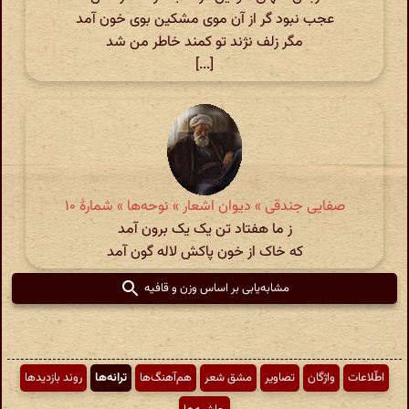
عجب نبود گر از آن موی مشکین بوی خون آمد
مگر زلف نژند تو کمند خاطر من شد
[...]
صفایی جندقی » دیوان اشعار » نوحه‌ها » شمارهٔ ۱۰
ز ما هفتاد تن یک یک برون آمد
که خاک از خون پاکش لاله گون آمد
مشابه‌یابی بر اساس وزن و قافیه
اطّلاعات
واژگان
تصاویر
مشق شعر
هم‌آهنگ‌ها
ترانه‌ها
روند بازدیدها