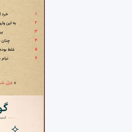
خرد ا
به این وا
پر
چنان ب
غلط بوده
نیام 
«
غزل شمارهٔ ۳۱۴۱: زدلسوزان مرا بر س