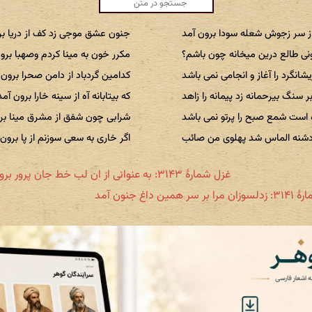
ز سر زجوش شعله سودا برون آمد
جنون عشق موجی زد کف از دریا بر
رونی طالع درین میخانه چون باشم؟
مکرر خون به مینا کردم وصهبا برو
یشانگرد را آغاز و انجامی نمی باشد
کدامین گردباد از دامن صحرا برون 
ر سنگ بیرحمانه زد پیمانه را زاهد
که بیتابانه آه از سینه خارا برون آمد
 است شمع صبح را پرتو نمی باشد
شرابی چون شفق از مشرق مینا بر
دشنه الماس شد پهلوی من صائب
اگر خاری به سعی سوزنم از پا برون 
غزل شمارهٔ ۳۱۴۳: به عنوانی از ان لب خط جان پرور برون آمد
ر همین داغ جنون آمد