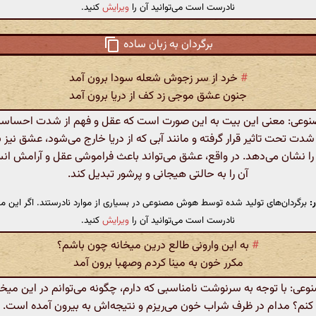
نادرست است می‌توانید آن را
ویرایش
کنید.
برگردان به زبان ساده
#
خرد از سر زجوش شعله سودا برون آمد
جنون عشق موجی زد کف از دریا برون آمد
عی: معنی این بیت به این صورت است که عقل و فهم از شدت احساسا
دت تحت تاثیر قرار گرفته و مانند آبی که از دریا خارج می‌شود، عشق نیز ب
 نشان می‌دهد. در واقع، عشق می‌تواند باعث فراموشی عقل و آرامش ان
آن را به حالتی هیجانی و پرشور تبدیل کند.
:
برگردان‌های تولید شده توسط هوش مصنوعی در بسیاری از موارد نادرستند. اگر این مت
نادرست است می‌توانید آن را
ویرایش
کنید.
#
به این وارونی طالع درین میخانه چون باشم؟
مکرر خون به مینا کردم وصهبا برون آمد
ی: با توجه به سرنوشت نامناسبی که دارم، چگونه می‌توانم در این میخا
کنم؟ مدام در ظرف شراب خون می‌ریزم و نتیجه‌اش به بیرون آمده است.