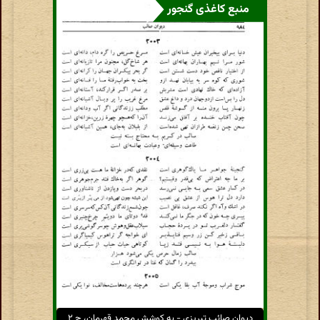
منبع کاغذی گنجور
دیوان صائب تبریزی - به کوشش محمد قهرمان، ج ۲