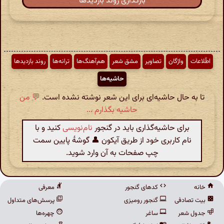
بارگذاری روند بازدیدها
اطّلاعات
واژگان
تصاویر
مشق شعر
هم‌آهنگ‌ها
ترانه‌ها
روند بازدیدها
حاشیه‌ها
تا به حال حاشیه‌ای برای این شعر نوشته نشده است.
💬 من
حاشیه بگذارم ...
برای حاشیه‌گذاری باید در گنجور
نام‌نویسی
کنید و با
نام کاربری خود از طریق آیکون 👤 گوشهٔ پایین سمت
چپ صفحات به آن وارد شوید.
خانه
کدهای گنجور
معرفی
بیت تصادفی
گنجور رومیزی
پرسش‌های متداول
جدول شعر
ساغر
چهره‌ها