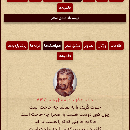
حاشیه‌ها
پیشنهاد مشق شعر
اطّلاعات
واژگان
تصاویر
مشق شعر
هم‌آهنگ‌ها
ترانه‌ها
روند بازدیدها
حاشیه‌ها
حافظ » غزلیات » غزل شمارهٔ ۳۳
خلوت گُزیده را به تماشا چه حاجت است
چون کوی دوست هست به صحرا چه حاجت است
جانا به حاجتی که تو را هست با خدا
کآخِر دمی بپرس که ما را چه حاجت است