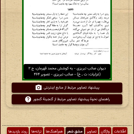
دیوان صائب تبریزی - به کوشش محمد قهرمان، ج ۲
(غزلیات: ت ـ خ) - صائب تبریزی - تصویر ۴۶۴
پیشنهاد تصاویر مرتبط از منابع اینترنتی
راهنمای نحوهٔ پیشنهاد تصاویر مرتبط از گنجینهٔ گنجور
اطّلاعات
واژگان
تصاویر
مشق شعر
هم‌آهنگ‌ها
ترانه‌ها
روند بازدیدها