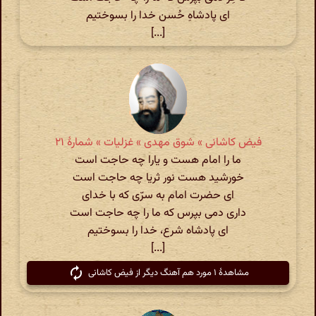
ای پادشاهِ حُسن خدا را بسوختیم
[...]
فیض کاشانی » شوق مهدی » غزلیات » شمارهٔ ۲۱
ما را امام هست و یارا چه حاجت است
خورشید هست نور ثریا چه حاجت است‏
ای حضرت امام به سرّی که با خدای
داری دمی بپرس که ما را چه حاجت است
ای پادشاه شرع، خدا را بسوختیم
[...]
مشاهدهٔ ۱ مورد هم آهنگ دیگر از فیض کاشانی