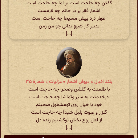
گفتن چه حاجت است بر اما چه حاجت است
اشعار فقر بر در حاتم چه لازمست
اظهار درد پیش مسیحا چه حاجت است
تدبیر کار هیچ ندانی چو من زمن
[...]
بلند اقبال » دیوان اشعار » غزلیات » شمارهٔ ۳۵
با طلعتت به گلشن وصحرا چه حاجت است
درخدمتت به سیر وتماشا چه حاجت است
خود با خیال روی تومشغول صحبتم
گلزار و صوت بلبل شیدا چه حاجت است
از لعل روح بخش توگشتیم زنده دل
[...]