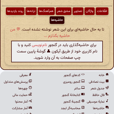
اطّلاعات
واژگان
تصاویر
مشق شعر
هم‌آهنگ‌ها
ترانه‌ها
روند بازدیدها
حاشیه‌ها
تا به حال حاشیه‌ای برای این شعر نوشته نشده است.
💬 من
حاشیه بگذارم ...
برای حاشیه‌گذاری باید در گنجور
نام‌نویسی
کنید و با
نام کاربری خود از طریق آیکون 👤 گوشهٔ پایین سمت
چپ صفحات به آن وارد شوید.
خانه
کدهای گنجور
معرفی
بیت تصادفی
گنجور رومیزی
پرسش‌های متداول
جدول شعر
ساغر
چهره‌ها
فال حافظ
کتابخانهٔ گنجور
حمایت مالی
نمایهٔ موسیقی
گنجینهٔ گنجور
آمار محتوا
حاشیه‌ها
محاسبه‌گر ابجد
آمار مشارکت