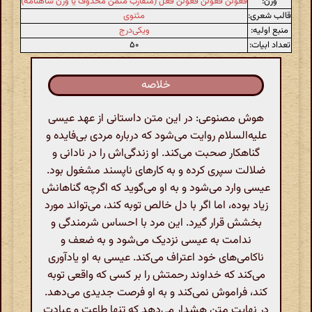
وزن:
فعولن فعولن فعولن فعل (متقارب مثمن محذوف یا وزن شاهنامه)
قالب شعری:
مثنوی
منبع اولیه:
ویکی‌درج
تعداد ابیات:
۵۰
خلاصه
هوش مصنوعی: در این متن داستانی از عهد عیسی
علیه‌السلام روایت می‌شود که درباره مردی بی‌فایده و
گناهکار صحبت می‌کند. او زندگی‌اش را در نادانی و
ضلالت سپری کرده و به کارهای ناپسند مشغول بود.
عیسی وارد می‌شود و به او می‌گوید که اگرچه گناهانش
زیاد بوده، اما اگر با دل خالص توبه کند، می‌تواند مورد
بخشش قرار گیرد. این مرد با احساس شرمندگی و
ندامت به عیسی نزدیک می‌شود و به ضعف و
ناکامی‌های خود اعتراف می‌کند. عیسی به او یادآوری
می‌کند که خداوند رحمتش را بر کسی که واقعی توبه
کند، فراموش نمی‌کند و به او فرصت جدیدی می‌دهد.
در نهایت متن هشدار می‌دهد که تنها طاعت و عبادت