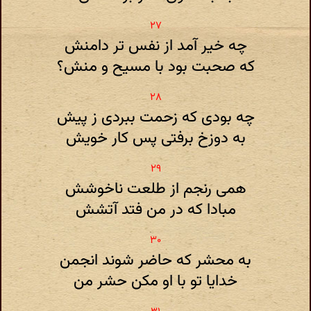
چه خیر آمد از نفس تر دامنش
که صحبت بود با مسیح و منش؟
چه بودی که زحمت ببردی ز پیش
به دوزخ برفتی پس کار خویش
همی رنجم از طلعت ناخوشش
مبادا که در من فتد آتشش
به محشر که حاضر شوند انجمن
خدایا تو با او مکن حشر من