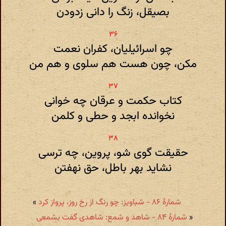
بصیقل، زنگ را دانی زدودن
چو اسرائیلیان، کفران نعمت
مکن، چون هست هم سلوی و هم من
کتاب حکمت و عرقان چه خوانی
نخوانده ابجد و حطی و کلمن
حقیقت گوی شو، پروین، چه ترسی
نشاید بهر باطل، حق نهفتن
شمارهٔ ۸۶ - شباویز: چو رنگ از رخ روز، پرواز کرد
»
«
شمارهٔ ۸۴ - شاهد و شمع: شاهدی گفت بشمعی