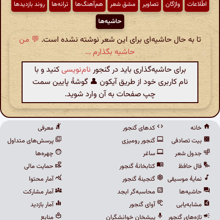
اطّلاعات
واژگان
تصاویر
مشق شعر
هم‌آهنگ‌ها
ترانه‌ها
روند بازدیدها
حاشیه‌ها
تا به حال حاشیه‌ای برای این شعر نوشته نشده است.
💬 من
حاشیه بگذارم ...
برای حاشیه‌گذاری باید در گنجور
نام‌نویسی
کنید و با
نام کاربری خود از طریق آیکون 👤 گوشهٔ پایین سمت
چپ صفحات به آن وارد شوید.
خانه
کدهای گنجور
معرفی
بیت تصادفی
گنجور رومیزی
پرسش‌های متداول
جدول شعر
ساغر
چهره‌ها
فال حافظ
کتابخانهٔ گنجور
حمایت مالی
نمایهٔ موسیقی
گنجینهٔ گنجور
آمار محتوا
حاشیه‌ها
محاسبه‌گر ابجد
آمار مشارکت
مشابه‌یابی
آوای گنجور
آمار بازدید
تازه‌های گنجور
پیشخان خوانشگران
منابع