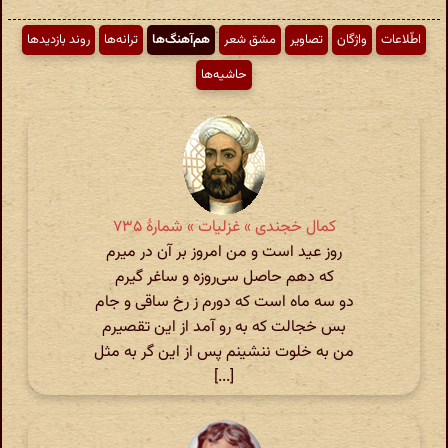
اطّلاعات
واژگان
تصاویر
مشق شعر
هم‌آهنگ‌ها
ترانه‌ها
روند بازدیدها
حاشیه‌ها
کمال خجندی » غزلیات » شمارهٔ ۷۳۵
روز عید است و من امروز بر آن در میرم
که دهم حاصل سی‌روزه و ساغر گیرم
دو سه ماه است که دورم ز رخ ساقی و جام
بس خجالت که به رو آمد از این تقصیرم
من به خلوت ننشینم پس از این گر به مثل
[...]