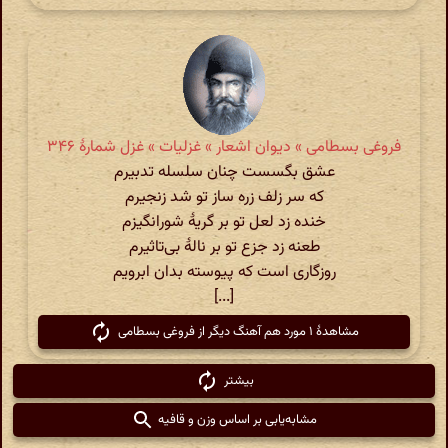
فروغی بسطامی » دیوان اشعار » غزلیات » غزل شمارهٔ ۳۴۶
عشق بگسست چنان سلسله تدبیرم
که سر زلف زره ساز تو شد زنجیرم
خنده زد لعل تو بر گریهٔ شورانگیزم
طعنه زد جزع تو بر نالهٔ بی‌تاثیرم
روزگاری است که پیوسته بدان ابرویم
[...]
مشاهدهٔ ۱ مورد هم آهنگ دیگر از فروغی بسطامی
بیشتر
مشابه‌یابی بر اساس وزن و قافیه