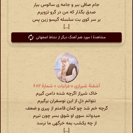
جام صافی ببر و جامه ی سالوس بیار
صدق بگذار که من در گرو تزویرم
بر سر کوی بت سلسله گیسو زین پس
[...]
مشاهدهٔ ۱ مورد هم آهنگ دیگر از نشاط اصفهانی
آشفتهٔ شیرازی » غزلیات » شمارهٔ ۶۸۲
خاک شیراز اگرچه شده دامن گیرم
نتوانم دل از این نوسفران برگیرم
گرچه خم شد چو کمان قامتم از پیری و ضعف
میدواند سوی او شوق بسر چون تیرم
از چه یکشب بمه خرگهی ما نرسد
[...]