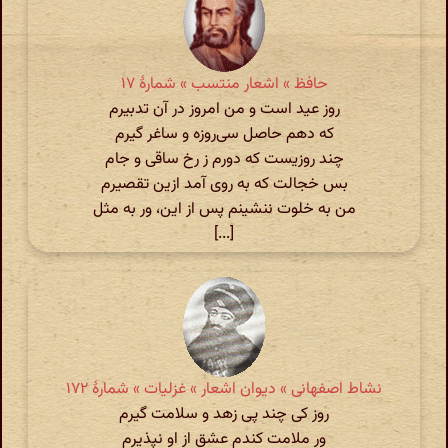
حافظ » اشعار منتسب » شمارهٔ ۱۷
روز عید است و من امروز در آن تدبیرم
که دهم حاصل سی‌روزه و ساغر گیرم
چند روزیست که دورم ز رخ ساقی و جام
بس خجالت که به روی آمد ازین تقصیرم
من به خلوت ننشینم پس از این، ور به مثل
[...]
نشاط اصفهانی » دیوان اشعار » غزلیات » شمارهٔ ۱۷۲
روز کی چند پی زهد و سلامت گیرم
ور ملامت کندم عشق از او نپذیرم