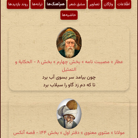
اطّلاعات
واژگان
تصاویر
مشق شعر
هم‌آهنگ‌ها
ترانه‌ها
روند بازدیدها
حاشیه‌ها
عطار » مصیبت نامه » بخش چهارم » بخش ۸ - الحكایة و
التمثیل
چون بیامد سر بسوی آب برد
تا که دم زد گاو را سیلاب برد
مولانا » مثنوی معنوی » دفتر اول » بخش ۱۴۴ - قصه آنکس