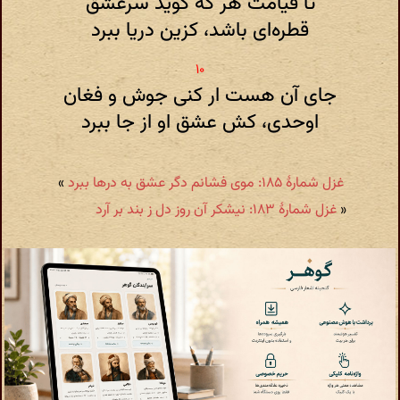
تا قیامت هر که گوید سرعشق
قطره‌ای باشد، کزین دریا ببرد
جای آن هست ار کنی جوش و فغان
اوحدی، کش عشق او از جا ببرد
غزل شمارهٔ ۱۸۵: موی فشانم دگر عشق به درها ببرد
»
«
غزل شمارهٔ ۱۸۳: نیشکر آن روز دل ز بند بر آرد