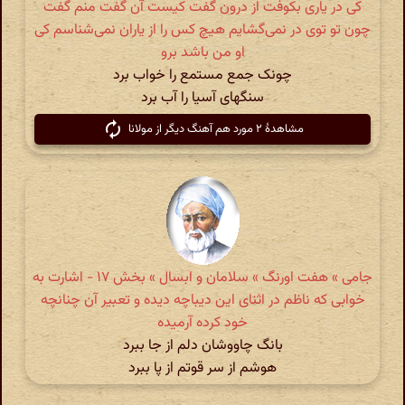
کی در یاری بکوفت از درون گفت کیست آن گفت منم گفت
چون تو توی در نمی‌گشایم هیچ کس را از یاران نمی‌شناسم کی
او من باشد برو
چونک جمع مستمع را خواب برد
سنگهای آسیا را آب برد
مشاهدهٔ ۲ مورد هم آهنگ دیگر از مولانا
جامی » هفت اورنگ » سلامان و ابسال » بخش ۱۷ - اشارت به
خوابی که ناظم در اثنای این دیباچه دیده و تعبیر آن چنانچه
خود کرده آرمیده
بانگ چاووشان دلم از جا ببرد
هوشم از سر قوتم از پا ببرد