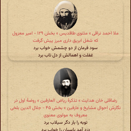
ملا احمد نراقی » مثنوی طاقدیس » بخش ۱۲۹ - امیر معزول
که شغل ابریق داری مبرز پیش گرفت
سود فرمان از دو چشمش خواب برد
غفلت و اهمالش از دل تاب برد
رضاقلی خان هدایت » تذکرهٔ ریاض العارفین » روضهٔ اول در
نگارش احوال مشایخ و عارفین » بخش ۴۵ - جلال الدین بلخی
معروف به مولوی معنوی
توبه را بار دگر سیلاب برد
دزد آمد پاسبان را خواب برد