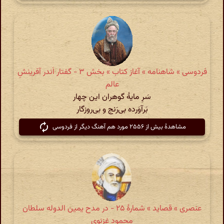
فردوسی » شاهنامه » آغاز کتاب » بخش ۳ - گفتار اَندر آفرینشِ
عالم
سَرِ مایهٔ گوهران این چهار
بَرآوَرده بی‌رَنج و بی‌روزگار
مشاهدهٔ بیش از ۲۵۵۶ مورد هم آهنگ دیگر از فردوسی
عنصری » قصاید » شمارهٔ ۲۵ - در مدح یمین الدوله سلطان
محمود غزنوی