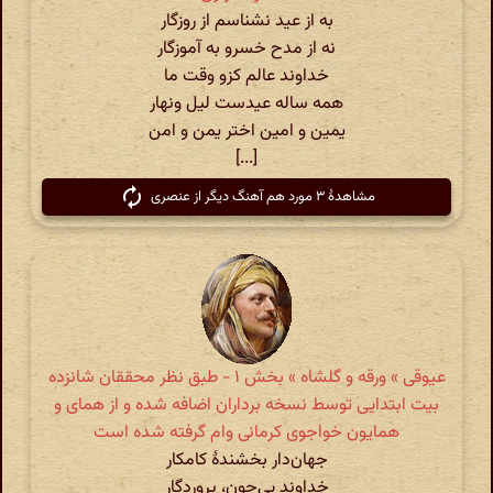
به از عید نشناسم از روزگار
نه از مدح خسرو به آموزگار
خداوند عالم کزو وقت ما
همه ساله عیدست لیل ونهار
یمین و امین اختر یمن و امن
[...]
مشاهدهٔ ۳ مورد هم آهنگ دیگر از عنصری
عیوقی » ورقه و گلشاه » بخش ۱ - طبق نظر محققان شانزده
بیت ابتدایی توسط نسخه برداران اضافه شده و از همای و
همایون خواجوی کرمانی وام گرفته شده است
جهان‌دار بخشندهٔ کامکار
خداوند بی‌چون، پروردگار