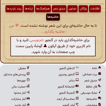
اطّلاعات
واژگان
تصاویر
مشق شعر
هم‌آهنگ‌ها
ترانه‌ها
روند بازدیدها
حاشیه‌ها
تا به حال حاشیه‌ای برای این شعر نوشته نشده است.
💬 من
حاشیه بگذارم ...
برای حاشیه‌گذاری باید در گنجور
نام‌نویسی
کنید و با
نام کاربری خود از طریق آیکون 👤 گوشهٔ پایین سمت
چپ صفحات به آن وارد شوید.
خانه
کدهای گنجور
معرفی
بیت تصادفی
گنجور رومیزی
پرسش‌های متداول
جدول شعر
ساغر
چهره‌ها
فال حافظ
کتابخانهٔ گنجور
حمایت مالی
نمایهٔ موسیقی
گنجینهٔ گنجور
آمار محتوا
حاشیه‌ها
محاسبه‌گر ابجد
آمار مشارکت
مشابه‌یابی
آوای گنجور
آمار بازدید