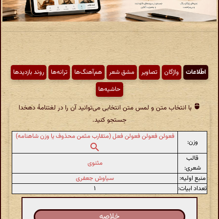
اطّلاعات
واژگان
تصاویر
مشق شعر
هم‌آهنگ‌ها
ترانه‌ها
روند بازدیدها
حاشیه‌ها
با انتخاب متن و لمس متن انتخابی می‌توانید آن را در لغتنامهٔ دهخدا
جستجو کنید.
فعولن فعولن فعولن فعل (متقارب مثمن محذوف یا وزن شاهنامه)
وزن:
قالب
مثنوی
شعری:
منبع اولیه:
سیاوش جعفری
تعداد ابیات:
۱
خلاصه