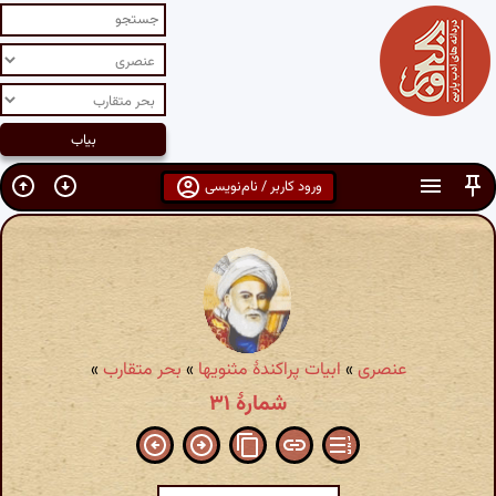
ورود کاربر / نام‌نویسی
عنصری
»
ابیات پراکندهٔ مثنویها
»
بحر متقارب
»
شمارهٔ ۳۱