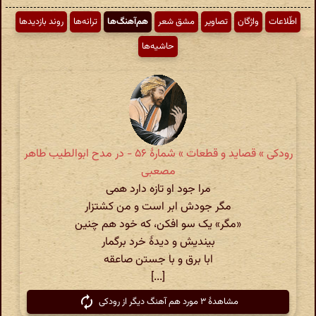
اطّلاعات
واژگان
تصاویر
مشق شعر
هم‌آهنگ‌ها
ترانه‌ها
روند بازدیدها
حاشیه‌ها
رودکی » قصاید و قطعات » شمارهٔ ۵۶ - در مدح ابوالطیب طاهر
مصعبی
مرا جود او تازه دارد همی
مگر جودش ابر است و من کشتزار
«مگر» یک سو افکن، که خود هم چنین
بیندیش و دیدهٔ خرد برگمار
ابا برق و با جستن صاعقه
[...]
مشاهدهٔ ۳ مورد هم آهنگ دیگر از رودکی