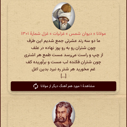
مولانا » دیوان شمس » غزلیات » غزل شمارهٔ ۱۳۰۱
ما دو سه رند عشرتی جمع شدیم این طرف
چون شتران رو به رو پوز نهاده در علف
از چپ و راست می‌رسد مست طمع هر اشتری
چون شتران فکنده لب مست و برآوریده کف
غم مخورید هر شتر ره نبرد بدین اغل
[...]
مشاهدهٔ ۱ مورد هم آهنگ دیگر از مولانا