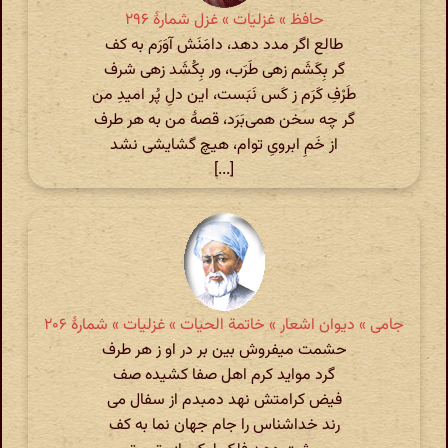
حافظ » غزلیات » غزل شمارهٔ ۲۹۶
طالع اگر مدد دهد، دامَنَش آوَرَم به کف
گر بِکَشَم زهی طَرَب، ور بِکُشَد زهی شرف
طَرْفِ کَرَم ز کَس نَبَست، این دلِ پُر امیدِ من
گر چه سخن همی‌بَرَد، قصهٔ من به هر طرف
از خَمِ ابرویِ توام، هیچ گشایشی نشد
[...]
جامی » دیوان اشعار » خاتمة الحیات » غزلیات » شمارهٔ ۲۰۶
حشمت میفروش بین بر در او ز هر طرف
گرد مواید کرم اهل صفا کشیده صف
فیض کرامتش نهد دمبدم از سفال می
رند خداشناس را جام جهان نما به کف