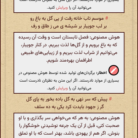
می‌توانید آن را
ویرایش
کنید.
#
موسم تاب خانه رفت از پی گل به باغ رو
بر لب جویبار بر شیشه ی می ز طاق و رف
هوش مصنوعی: فصل تابستان است و وقت آن رسیده
که به باغ برویم و از گل‌ها لذت ببریم. در کنار جویبار،
می‌توانیم از شراب لذت ببریم و از زیبایی‌های طبیعی
اطرافمان بهره‌مند شویم.
اخطار:
برگردان‌های تولید شده توسط هوش مصنوعی در
بسیاری از موارد نادرستند. اگر این متن به نظرتان نادرست است
می‌توانید آن را
ویرایش
کنید.
#
پیش که سر نهی به گل باده بخور به پای گل
گر ز جهود بایدت کرد یکی به ده سلف
هوش مصنوعی: به هر که می‌خواهی سر بگذاری و با او
صحبت کنی، قبل از آن یک جرعه نوشیدنی خوشگوار را
بنوش. اگر هم از یهودی باشد، بهتر است که با او تملق