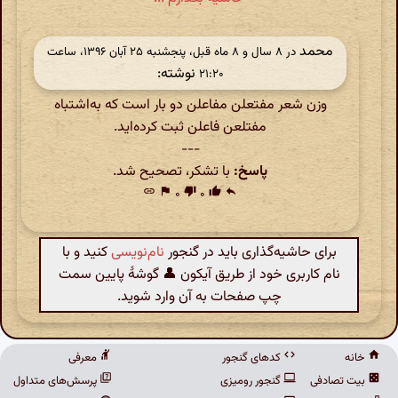
محمد
در ‫۸ سال و ۸ ماه قبل، پنجشنبه ۲۵ آبان ۱۳۹۶، ساعت
نوشته:
۲۱:۲۰
وزن شعر مفتعلن مفاعلن دو بار است که به‌اشتباه
مفتلعن فاعلن ثبت کرده‌اید.
---
پاسخ:
با تشکر، تصحیح شد.
link
flag
۰
thumb_down
۰
thumb_up
reply
برای حاشیه‌گذاری باید در گنجور
نام‌نویسی
کنید و با
نام کاربری خود از طریق آیکون 👤 گوشهٔ پایین سمت
چپ صفحات به آن وارد شوید.
خانه
کدهای گنجور
معرفی
بیت تصادفی
گنجور رومیزی
پرسش‌های متداول