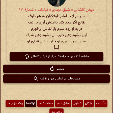
فیض کاشانی » شوق مهدی » غزلیات » شمارهٔ ۱۰۱
می‏روم از بر امام طوف‏کنان به هر طرف
طالع اگر مدد کند دامنش آورم به کف
در ره او رود سرم باز لقاش برخورم
این بشود زهی طرب آن بشود زهی شرف
سعی من از برای او جان و دلم فدای او
[...]
مشاهدهٔ ۳ مورد هم آهنگ دیگر از فیض کاشانی
بیشتر
مشابه‌یابی بر اساس وزن و قافیه
اطّلاعات
واژگان
تصاویر
مشق شعر
هم‌آهنگ‌ها
ترانه‌ها
روند بازدیدها
حاشیه‌ها