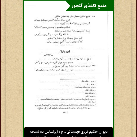
منبع کاغذی گنجور
دیوان حکیم نزاری قهستانی ـ ج ۱ (براساس ده نسخه