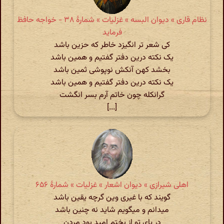
نظام قاری » دیوان البسه » غزلیات » شمارهٔ ۳۸ - خواجه حافظ
فرماید
کی شعر تر انگیزد خاطر که حزین باشد
یک نکته درین دفتر گفتیم و همین باشد
بخشد کهن آنکش نوپوشی ثمین باشد
یک نکته درین دفتر گفتیم و همین باشد
گرانکله چون خاتم آرم بسر انگشت
[...]
اهلی شیرازی » دیوان اشعار » غزلیات » شمارهٔ ۶۵۶
گویند که با غیری وین گرچه یقین باشد
میدانم و میگویم شاید نه چنین باشد
در پای تو از بختم امید بود مردن