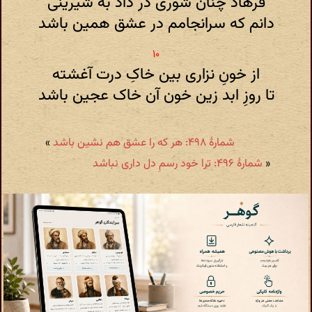
فرهاد چنان شوری در داد به شیرینی
دانم که سرانجامم در عشق همین باشد
از خونِ نزاری بین خاکِ درت آغشته
تا روزِ ابد زین خون آن خاک عجین باشد
شمارهٔ ۴۹۸: هر که را عشق هم نشین باشد
»
«
شمارهٔ ۴۹۶: ترا خود رسمِ دل داری نباشد