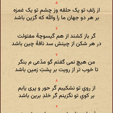
از زلفِ تو یک حلقه وز چشمِ تو یک غمزه
بر هر دو جهان ما را والله که گزین باشد
گر باز کشند از هم گیسوچۀ مفتولت
در هر شکن از چینش سد نافۀ چین باشد
من هیچ نمی گفتم گو مدّعی م بنگر
تا خوب تر از رویت بر پشتِ زمین باشد
از رویِ تو نشکیبم گر حور و پری یابم
بر کویِ تو نگزینم گر خلدِ برین باشد