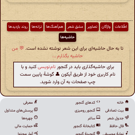
اطّلاعات
واژگان
تصاویر
مشق شعر
هم‌آهنگ‌ها
ترانه‌ها
روند بازدیدها
حاشیه‌ها
تا به حال حاشیه‌ای برای این شعر نوشته نشده است.
💬 من
حاشیه بگذارم ...
برای حاشیه‌گذاری باید در گنجور
نام‌نویسی
کنید و با
نام کاربری خود از طریق آیکون 👤 گوشهٔ پایین سمت
چپ صفحات به آن وارد شوید.
خانه
کدهای گنجور
معرفی
بیت تصادفی
گنجور رومیزی
پرسش‌های متداول
جدول شعر
ساغر
چهره‌ها
فال حافظ
کتابخانهٔ گنجور
حمایت مالی
نمایهٔ موسیقی
گنجینهٔ گنجور
آمار محتوا