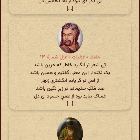
بی ذکر دی نبود از باد دهانش دل
[...]
حافظ » غزلیات » غزل شمارهٔ ۱۶۱
کِی شعر تر انگیزد خاطر که حزین باشد
یک نکته از این معنی گفتیم و همین باشد
از لعلِ تو گر یابم انگشتریِ زنهار
صد مُلکِ سلیمانم در زیرِ نگین باشد
غمناک نباید بود از طعنِ حسود ای دل
[...]