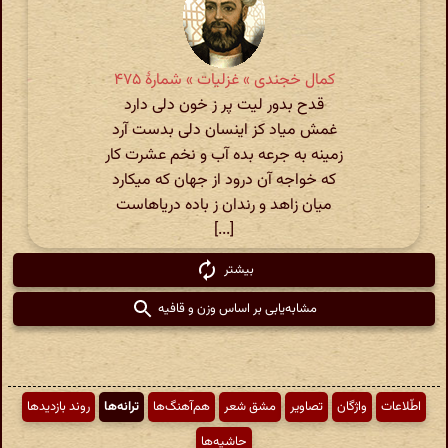
کمال خجندی » غزلیات » شمارهٔ ۴۷۵
قدح بدور لیت پر ز خون دلی دارد
غمش میاد کز اینسان دلی بدست آرد
زمینه به جرعه بده آب و نخم عشرت کار
که خواجه آن درود از جهان که میکارد
میان زاهد و رندان ز باده دریاهاست
[...]
بیشتر
مشابه‌یابی بر اساس وزن و قافیه
اطّلاعات
واژگان
تصاویر
مشق شعر
هم‌آهنگ‌ها
ترانه‌ها
روند بازدیدها
حاشیه‌ها