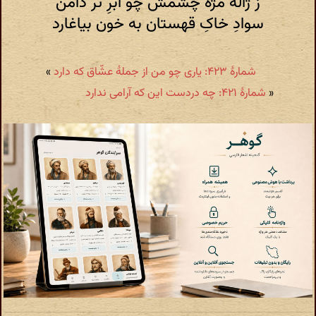
ز ژالۀ مژه چشمش چو ابرِ تر دامن
سوادِ خاکِ قهستان به خون بیاغارد
شمارهٔ ۴۲۳: یاری چو من از جملۀ عشّاق که دارد
»
«
شمارهٔ ۴۲۱: چه دردست این که آرامی ندارد