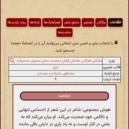
اطّلاعات
واژگان
تصاویر
مشق شعر
هم‌آهنگ‌ها
ترانه‌ها
روند بازدیدها
حاشیه‌ها
با انتخاب متن و لمس متن انتخابی می‌توانید آن را در لغتنامهٔ دهخدا
جستجو کنید.
وزن:
مفاعلن فعلاتن مفاعلن فعلن (مجتث مثمن مخبون محذوف)
قالب شعری:
غزل
منبع اولیه:
مصطفی علیزاده و دوستان
تعداد ابیات:
۹
خلاصه
هوش مصنوعی: شاعر در این شعر از احساس تنهایی
و ناکامی خود صحبت می‌کند. او بیان می‌کند که نه
بختی در کنار اوست و نه یاد یاری در دلش باقی مانده