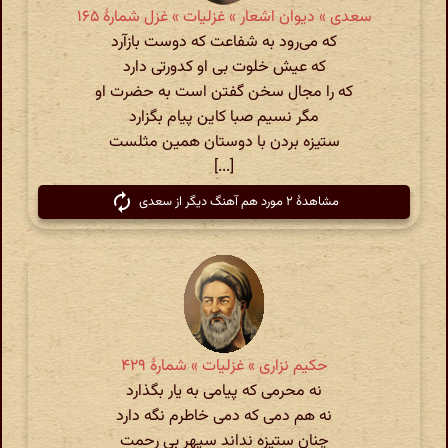
سعدی » دیوان اشعار » غزلیات » غزل شمارهٔ ۱۶۵
که می‌رود به شفاعت که دوست بازآرد
که عیش خلوت بی او کدورتی دارد
که را مجال سخن گفتن است به حضرت او
مگر نسیم صبا کاین پیام بگزارد
ستیزه بردن با دوستان همین مثلست
[...]
مشاهدهٔ ۲ مورد هم آهنگ دیگر از سعدی
حکیم نزاری » غزلیات » شمارهٔ ۴۲۹
نه محرمی که پیامی به یار بگذارد
نه هم دمی که دمی خاطرم نگه دارد
چنان ستیزه نداند سپهرِ بی رحمت