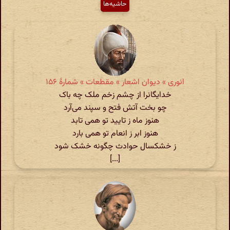
حاشیه‌ها
انوری » دیوان اشعار » مقطعات » شمارهٔ ۱۵۶
خدایگانرا از چشم زخم ملک چه باک
چو بخت آتش فتح و سپند می‌آرد
هنوز ماه ز تایید تو همی تابد
هنوز ابر ز انعام تو همی بارد
ز خشکسال حوادث چگونه خشک شود
[...]