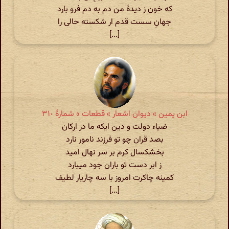
که خون ز دیدۀ من دم به دم فرو بارد
جهانِ سست قدم ار شکسته حالی را
[...]
ابن یمین » دیوان اشعار » قطعات » شمارهٔ ٣١٠
ضیاء دولت و دین ایکه ما در ارکان
بصد قران چو تو فرزند نامور نارد
بخشکسال کرم بر سر نهال امید
ز ابر دست تو باران جود میبارد
کمینه چاکرت امروز با سه چاریار لطیف
[...]