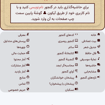
برای حاشیه‌گذاری باید در گنجور
نام‌نویسی
کنید و با
نام کاربری خود از طریق آیکون 👤 گوشهٔ پایین سمت
چپ صفحات به آن وارد شوید.
خانه
کدهای گنجور
معرفی
بیت تصادفی
گنجور رومیزی
پرسش‌های متداول
جدول شعر
ساغر
چهره‌ها
فال حافظ
کتابخانهٔ گنجور
حمایت مالی
نمایهٔ موسیقی
گنجینهٔ گنجور
آمار محتوا
حاشیه‌ها
محاسبه‌گر ابجد
آمار مشارکت
مشابه‌یابی
آوای گنجور
آمار بازدید
تازه‌های گنجور
پیشخان خوانشگران
منابع
پیشخان یا پیشخوان؟
تماس
نسکبان
حریم خصوصی