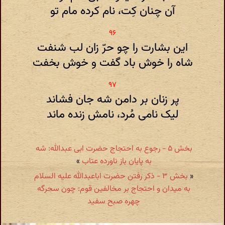
آن چنان کِت، نام کرده مام تو
این بشارت را چو حرّ زان لب شنفت
شاه را خوش باد گفت و خوش بخفت
پر زنان بر دامن شه جان فشاند
لیک نامی مُرد، نامش زنده ماند
بخش ۵ - رجوع به احتجاج حضرت ابی عبدالله: شه
به پایان باز ناورده عتاب
»
«
بخش ۳ - ذکر رفتن حضرت اباعبدالله علیه السلام
به میدان و احتجاج بر مخالفین قوم: چون سحرگه
چهره صبح سفید