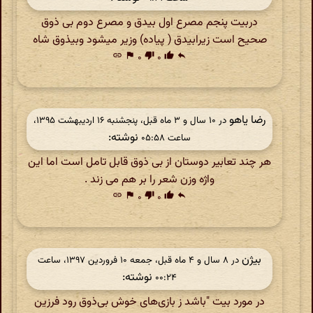
دربیت پنجم مصرع اول بیدق و مصرع دوم بی ذوق
صحیح است زیرابیدق ( پیاده) وزیر میشود وبیذوق شاه
link
flag
۰
thumb_down
۰
thumb_up
reply
رضا یاهو
در ‫۱۰ سال و ۳ ماه قبل، پنجشنبه ۱۶ اردیبهشت ۱۳۹۵،
نوشته:
ساعت ۰۵:۵۸
هر چند تعابیر دوستان از بی ذوق قابل تامل است اما این
واژه وزن شعر را بر هم می زند .
link
flag
۰
thumb_down
۰
thumb_up
reply
بیژن
در ‫۸ سال و ۴ ماه قبل، جمعه ۱۰ فروردین ۱۳۹۷، ساعت
نوشته:
۰۰:۲۴
در مورد بیت "باشد ز بازی‌های خوش بی‌ذوق رود فرزین