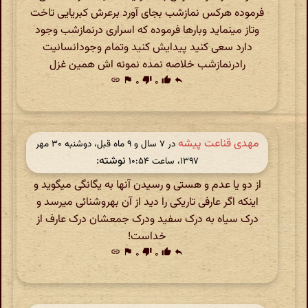
فرموده هرکس نمازشب بجای آورد برعرش کبریایی تاخت
وتاز مینماید وبارها فرموده که اسراری درنمازشب وجود
دارد سعی کنید پیدایش کنید وتمام وجودانسانیت
رادرنمازشب خلاصه نمده نمونه اش همین غزل
link
flag
۰
thumb_down
۰
thumb_up
reply
مهدی قناعت پیشه
در ‫۷ سال و ۹ ماه قبل، دوشنبه ۳۰ مهر
نوشته:
۱۳۹۷، ساعت ۱۰:۵۴
از دو یا عدم و هستی و رسیدن آنها به یگانگی میگوید و
اینکه اگر عارفی تاریکی را دید از آن بهروشنائی میرسد و
درک سیاه به درک سفید ودرک جمعشان درک عارف از
خداست!
link
flag
۰
thumb_down
۰
thumb_up
reply