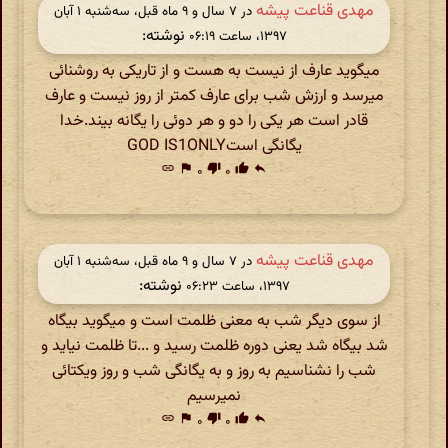
مهدی قناعت پیشه
در ‫۷ سال و ۹ ماه قبل، سه‌شنبه ۱ آبان
نوشته:
۱۳۹۷، ساعت ۰۶:۱۹
میگوید عارف از نیست به هست و از تاریکی به روشنائی
میرسد و ارزش شب برای عارف کمتر از روز نیست و عارف
قادر است هر یکی را دو و هر دوئی را یگانه بیند.خدا
یگانگی استGOD IS1ONLY
link
flag
۰
thumb_down
۰
thumb_up
reply
مهدی قناعت پیشه
در ‫۷ سال و ۹ ماه قبل، سه‌شنبه ۱ آبان
نوشته:
۱۳۹۷، ساعت ۰۶:۲۳
از سوی دیگر شب به معنی ظلمت است و میگوید بیگاه
شد بیگاه شد یعنی دوره ظلمت رسید و ...تا ظلمت نیاید و
شب را نشناسیم به روز و به یگانگی شب و روز ویکتائی
نمیرسیم
link
flag
۰
thumb_down
۰
thumb_up
reply