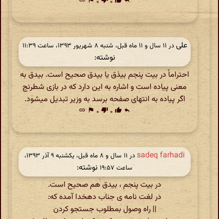
link
flag
۰
thumb_down
۰
thumb_up
reply
علی
در ‫۱۱ سال و ۱۱ ماه قبل، شنبه ۸ شهریور ۱۳۹۳، ساعت ۱۱:۳۹
نوشته:
احتراماً در بیت پنجم بیذق یا بیدق صحیح است. بیدق به
معنی پیاده است و اشاره به این دارد که در بازی شطرنج
اگر پیاده به انتهای صفحه برسد به وزیر تبدیل میشود.
link
flag
۰
thumb_down
۰
thumb_up
reply
sadeq farhadi
در ‫۱۱ سال و ۸ ماه قبل، یکشنبه ۹ آذر ۱۳۹۳،
نوشته:
ساعت ۱۹:۵۷
در بیت پنجم ، بیدق هم صحیح است.
در لغت نامه ی جناب دهخدا آمده که:
|| راه وصول بمطلوب جستجو کردن