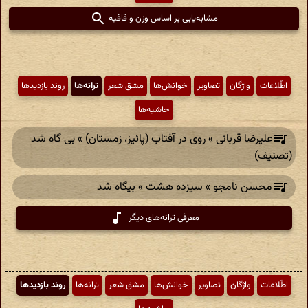
مشابه‌یابی بر اساس وزن و قافیه
اطّلاعات
واژگان
تصاویر
خوانش‌ها
مشق شعر
ترانه‌ها
روند بازدیدها
حاشیه‌ها
علیرضا قربانی » روی در آفتاب (پائیز، زمستان) » بی گاه شد
(تصنیف)
محسن نامجو » سیزده هشت » بیگاه شد
معرفی ترانه‌های دیگر
اطّلاعات
واژگان
تصاویر
خوانش‌ها
مشق شعر
ترانه‌ها
روند بازدیدها