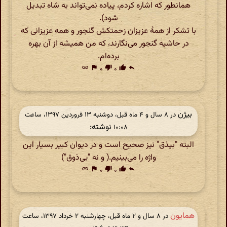
همانطور که اشاره کردم، پیاده نمی‌تواند به شاه تبدیل
شود).
با تشکر از همهٔ عزیزان زحمتکش گنجور و همه عزیزانی که
در حاشیه گنجور می‌نگارند، که من همیشه از آن بهره
برده‌ام.
link
flag
۰
thumb_down
۰
thumb_up
reply
بیژن
در ‫۸ سال و ۴ ماه قبل، دوشنبه ۱۳ فروردین ۱۳۹۷، ساعت
نوشته:
۱۰:۰۸
البته "بیذق" نیز صحیح است و در دیوان کبیر بسیار این
واژه را می‌بینیم.( و نه "بی‌ذوق")
link
flag
۰
thumb_down
۰
thumb_up
reply
همایون
در ‫۸ سال و ۲ ماه قبل، چهارشنبه ۲ خرداد ۱۳۹۷، ساعت