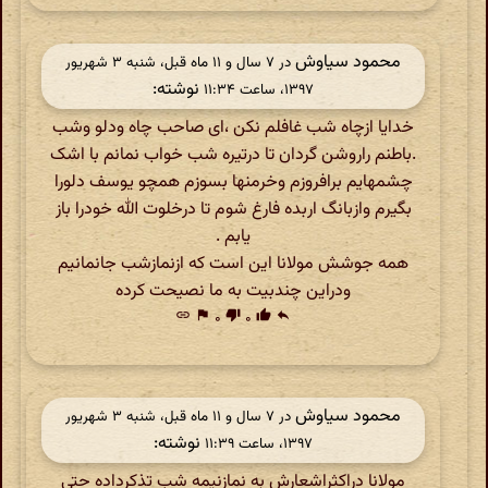
محمود سیاوش
در ‫۷ سال و ۱۱ ماه قبل، شنبه ۳ شهریور
نوشته:
۱۳۹۷، ساعت ۱۱:۳۴
خدایا ازچاه شب غافلم نکن ،ای صاحب چاه ودلو وشب
.باطنم راروشن گردان تا درتیره شب خواب نمانم با اشک
چشمهایم برافروزم وخرمنها بسوزم همچو یوسف دلورا
بگیرم وازبانگ اربده فارغ شوم تا درخلوت الله خودرا باز
یابم .
همه جوشش مولانا این است که ازنمازشب جانمانیم
ودراین چندبیت به ما نصیحت کرده
link
flag
۰
thumb_down
۰
thumb_up
reply
محمود سیاوش
در ‫۷ سال و ۱۱ ماه قبل، شنبه ۳ شهریور
نوشته:
۱۳۹۷، ساعت ۱۱:۳۹
مولانا دراکثراشعارش به نمازنیمه شب تذکرداده حتی