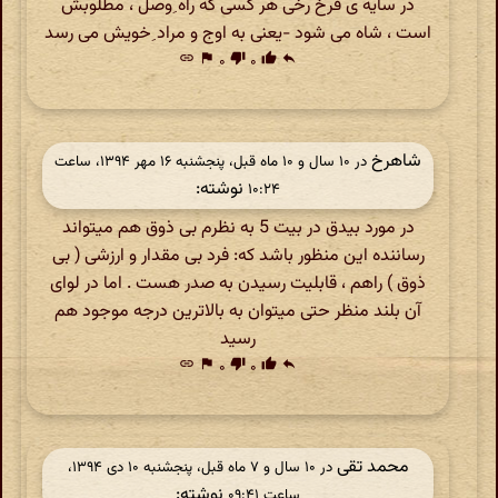
در سایه ی فرخ رخی هر کسی که راه ِوصل ، مطلوبش
است ، شاه می شود -یعنی به اوج و مراد ِخویش می رسد
link
flag
۰
thumb_down
۰
thumb_up
reply
شاهرخ
در ‫۱۰ سال و ۱۰ ماه قبل، پنجشنبه ۱۶ مهر ۱۳۹۴، ساعت
نوشته:
۱۰:۲۴
در مورد بیدق در بیت 5 به نظرم بی ذوق هم میتواند
رساننده این منظور باشد که: فرد بی مقدار و ارزشی ( بی
ذوق ) راهم ، قابلیت رسیدن به صدر هست . اما در لوای
آن بلند منظر حتی میتوان به بالاترین درجه موجود هم
رسید
link
flag
۰
thumb_down
۰
thumb_up
reply
محمد تقی
در ‫۱۰ سال و ۷ ماه قبل، پنجشنبه ۱۰ دی ۱۳۹۴،
نوشته:
ساعت ۰۹:۴۱