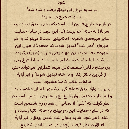
شود
در سایه فرخ رخی بیدق برفت و شاه شد"
بیدق صحیح می‌نماید!
در بازی شطرنج،قانون این است که وقتی بیدق (پیاده و یا
سرباز) به خانه آخر برسد (که این مهم در سایه حمایت
سایر مهره‌های شطرنج امکانپذیر است!) می‌تواند به هر
مهره‌ای "بجز شاه" تبدیل شود. که معمولاً از میان این
مهره‌ها، قدرتمندترین مهره یعنی فرزین (وزیر) برگزیده
می‌شود. اما حضرت مولانا می‌فرماید "در سایهٔ فرخ رخی
این بیدق ناقابل(ضعیف‌ترین مهره شطرنج) می‌تواند حتی
از فرزین بالاتر رفته و به شاه تبدیل شود!" و نیز آرایه‌ٔ
مراعات‌النظیر کاملا مشهود است.
بنابراین واژهٔ بیدق هماهنگی بیشتری با سایر عناصر دارد.
و (به نظر بنده) می‌توان فرخ رخ را به نوعی ایهام تناسب در
نظر گرفت که "یکی" از معانی آن همان رخ شطرنج است
که در سایه حمایت این رخ بیدق به خانه انتها رسیده و
شاه!!! می‌شود! شاید بتوان شاه شدن بیدق را نیز آرایهٔ
اغراق در نظر گرفت! (چون در اصل قانون شطرنج،