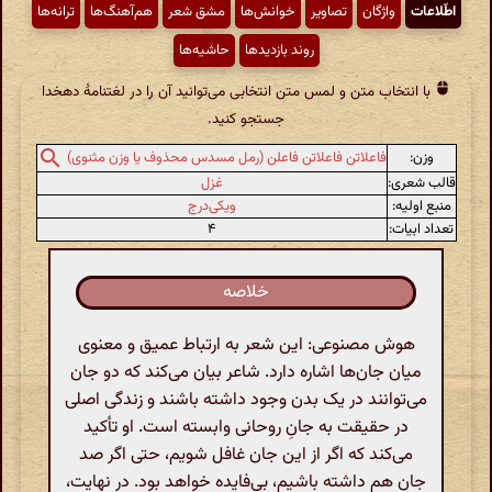
اطّلاعات
واژگان
تصاویر
خوانش‌ها
مشق شعر
هم‌آهنگ‌ها
ترانه‌ها
روند بازدیدها
حاشیه‌ها
با انتخاب متن و لمس متن انتخابی می‌توانید آن را در لغتنامهٔ دهخدا
جستجو کنید.
وزن:
فاعلاتن فاعلاتن فاعلن (رمل مسدس محذوف یا وزن مثنوی)
قالب شعری:
غزل
منبع اولیه:
ویکی‌درج
تعداد ابیات:
۴
خلاصه
هوش مصنوعی: این شعر به ارتباط عمیق و معنوی
میان جان‌ها اشاره دارد. شاعر بیان می‌کند که دو جان
می‌توانند در یک بدن وجود داشته باشند و زندگی اصلی
در حقیقت به جانِ روحانی وابسته است. او تأکید
می‌کند که اگر از این جان غافل شویم، حتی اگر صد
جان هم داشته باشیم، بی‌فایده خواهد بود. در نهایت،