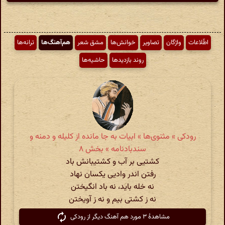
اطّلاعات
واژگان
تصاویر
خوانش‌ها
مشق شعر
هم‌آهنگ‌ها
ترانه‌ها
روند بازدیدها
حاشیه‌ها
رودکی » مثنوی‌ها » ابیات به جا مانده از کلیله و دمنه و
سندبادنامه » بخش ۸
کشتیی بر آب و کشتیبانش باد
رفتن اندر وادیی یکسان نهاد
نه خله باید، نه باد انگیختن
نه ز کشتی بیم و نه ز آویختن
مشاهدهٔ ۳ مورد هم آهنگ دیگر از رودکی