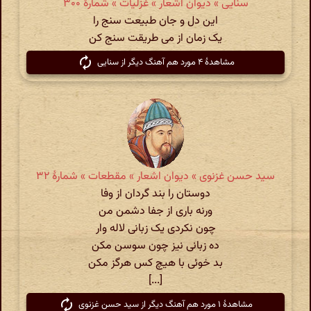
سنایی » دیوان اشعار » غزلیات » شمارهٔ ۳۰۰
این دل و جان طبیعت سنج را
یک زمان از می طریقت سنج کن
مشاهدهٔ ۴ مورد هم آهنگ دیگر از سنایی
سید حسن غزنوی » دیوان اشعار » مقطعات » شمارهٔ ۳۲
دوستان را بند گردان از وفا
ورنه باری از جفا دشمن من
چون نکردی یک زبانی لاله وار
ده زبانی نیز چون سوسن مکن
بد خوئی با هیچ کس هرگز مکن
[...]
مشاهدهٔ ۱ مورد هم آهنگ دیگر از سید حسن غزنوی