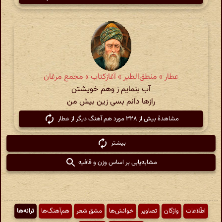
عطار » منطق‌الطیر » آغازکتاب » مجمع مرغان
آب بنمایم ز وهم خویشتن
رازها دانم بسی زین بیش من
مشاهدهٔ بیش از ۳۲۸ مورد هم آهنگ دیگر از عطار
بیشتر
مشابه‌یابی بر اساس وزن و قافیه
اطّلاعات
واژگان
تصاویر
خوانش‌ها
مشق شعر
هم‌آهنگ‌ها
ترانه‌ها