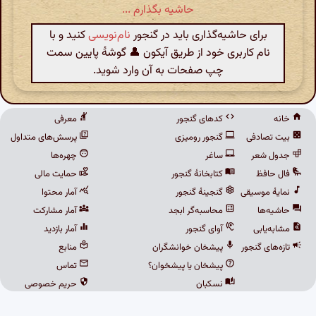
حاشیه بگذارم ...
برای حاشیه‌گذاری باید در گنجور
نام‌نویسی
کنید و با
نام کاربری خود از طریق آیکون 👤 گوشهٔ پایین سمت
چپ صفحات به آن وارد شوید.
خانه
کدهای گنجور
معرفی
بیت تصادفی
گنجور رومیزی
پرسش‌های متداول
جدول شعر
ساغر
چهره‌ها
فال حافظ
کتابخانهٔ گنجور
حمایت مالی
نمایهٔ موسیقی
گنجینهٔ گنجور
آمار محتوا
حاشیه‌ها
محاسبه‌گر ابجد
آمار مشارکت
مشابه‌یابی
آوای گنجور
آمار بازدید
تازه‌های گنجور
پیشخان خوانشگران
منابع
پیشخان یا پیشخوان؟
تماس
نسکبان
حریم خصوصی