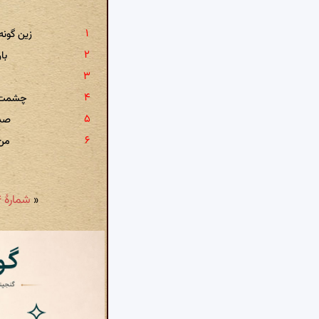
زین گون
با
چشمت ب
صد 
من 
«
شمارهٔ ۴۳۴: بس که همیشه در غمت فکر محال می‌کنم