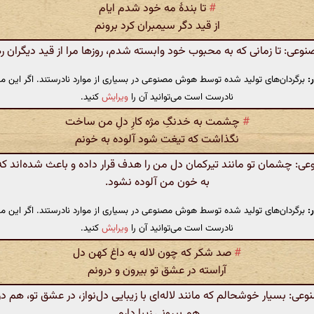
#
تا بندهٔ مه خود شدم ایام
از قید دگر سیمبران کرد برونم
ی: تا زمانی که به محبوب خود وابسته شدم، روزها مرا از قید دیگران ره
:
برگردان‌های تولید شده توسط هوش مصنوعی در بسیاری از موارد نادرستند. اگر این مت
نادرست است می‌توانید آن را
ویرایش
کنید.
#
چشمت به خدنگِ مژه‌ کارِ دلِ من ساخت
نگذاشت که تیغت شود آلوده به خونم
: چشمان تو مانند تیرکمان دل من را هدف قرار داده و باعث شده‌اند 
به خون من آلوده نشود.
:
برگردان‌های تولید شده توسط هوش مصنوعی در بسیاری از موارد نادرستند. اگر این مت
نادرست است می‌توانید آن را
ویرایش
کنید.
#
صد شکر که چون لاله به داغ کهن دل
آراسته در عشق تو بیرون و درونم
: بسیار خوشحالم که مانند لاله‌ای با زیبایی دل‌نواز، در عشق تو، هم درو
هم بیرونی زیبا دارم.