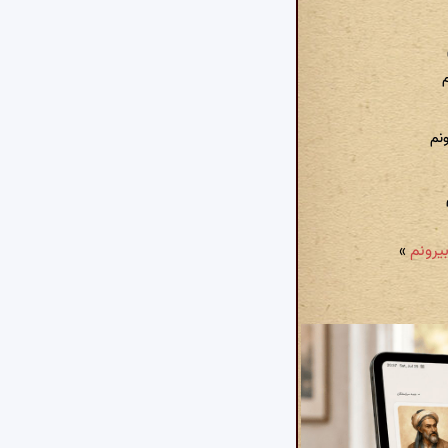
م
نم
»