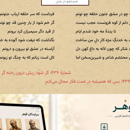
ه چو در مشق جنون حلقه چو نونم
فرداست که سر حلقه ارباب جنونم
ر دلم از کوه فزونست عجب نیست
گر خم شود از بار چنین قد چو نون
تا بندهٔ مه خود شدم ایام
از قید دگر سیمبران کرد برونم
ه خدنگِ مژه‌ کارِ دلِ من ساخت
نگذاشت که تیغت شود آلوده به خو
شکر که چون لاله به داغ کهن دل
آراسته در عشق تو بیرون و درونم
محتشم شاعر و شیرین‌سخن اما
لال است زبانم که به چنگ تو زبونم
شمارهٔ ۴۳۶: گر شود ریش درون رخنه گر بیرونم